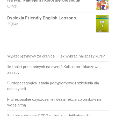
Na wsi. Naklejam i koloruję Olesiejuk
6,19
zł
Dyslexia Friendly English Lessons
59,04
zł
Wyjazd językowy za granicę — jak wybrać najlepszy kurs?
Ile toalet przenośnych na event? Kalkulator i kluczowe
zasady
Surdopedagogika: studia podyplomowe i szkolenia dla
nauczycieli
Profesjonalne czyszczenie i dezynfekcja zbiorników na
wodę pitną
Szybkie szkolenie RODO online z certyfikatem dla