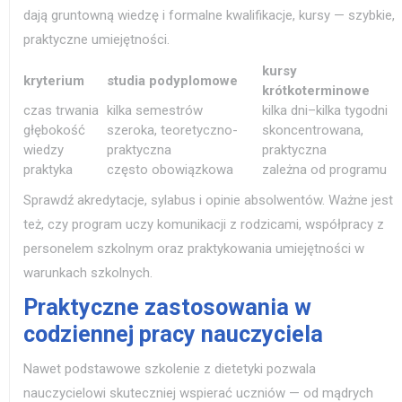
dają gruntowną wiedzę i formalne kwalifikacje, kursy — szybkie,
praktyczne umiejętności.
kursy
kryterium
studia podyplomowe
krótkoterminowe
czas trwania
kilka semestrów
kilka dni–kilka tygodni
głębokość
szeroka, teoretyczno-
skoncentrowana,
wiedzy
praktyczna
praktyczna
praktyka
często obowiązkowa
zależna od programu
Sprawdź akredytacje, sylabus i opinie absolwentów. Ważne jest
też, czy program uczy komunikacji z rodzicami, współpracy z
personelem szkolnym oraz praktykowania umiejętności w
warunkach szkolnych.
Praktyczne zastosowania w
codziennej pracy nauczyciela
Nawet podstawowe szkolenie z dietetyki pozwala
nauczycielowi skuteczniej wspierać uczniów — od mądrych