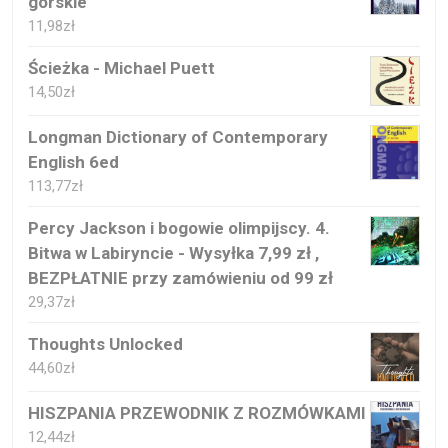
górskie
11,98
zł
Ścieżka - Michael Puett
14,50
zł
Longman Dictionary of Contemporary
English 6ed
113,77
zł
Percy Jackson i bogowie olimpijscy. 4.
Bitwa w Labiryncie - Wysyłka 7,99 zł ,
BEZPŁATNIE przy zamówieniu od 99 zł
29,37
zł
Thoughts Unlocked
44,60
zł
HISZPANIA PRZEWODNIK Z ROZMÓWKAMI
12,44
zł