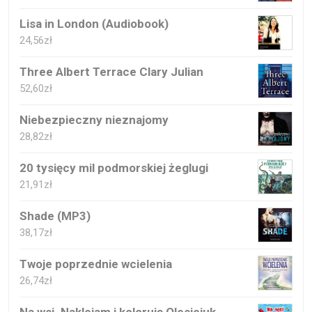
Lisa in London (Audiobook)
24,56
zł
Three Albert Terrace Clary Julian
52,60
zł
Niebezpieczny nieznajomy
28,82
zł
20 tysięcy mil podmorskiej żeglugi
21,91
zł
Shade (MP3)
38,17
zł
Twoje poprzednie wcielenia
26,74
zł