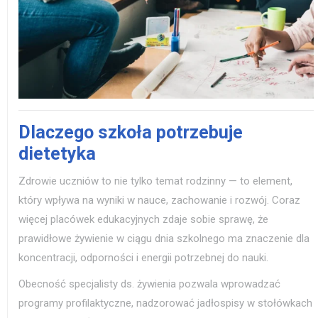
Dlaczego szkoła potrzebuje
dietetyka
Zdrowie uczniów to nie tylko temat rodzinny — to element,
który wpływa na wyniki w nauce, zachowanie i rozwój. Coraz
więcej placówek edukacyjnych zdaje sobie sprawę, że
prawidłowe żywienie w ciągu dnia szkolnego ma znaczenie dla
koncentracji, odporności i energii potrzebnej do nauki.
Obecność specjalisty ds. żywienia pozwala wprowadzać
programy profilaktyczne, nadzorować jadłospisy w stołówkach