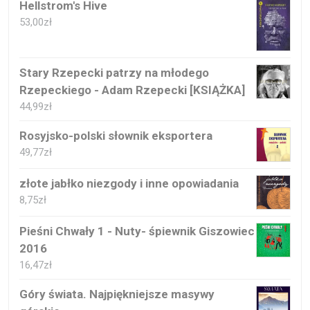
Hellstrom's Hive
53,00
zł
Stary Rzepecki patrzy na młodego
Rzepeckiego - Adam Rzepecki [KSIĄŻKA]
44,99
zł
Rosyjsko-polski słownik eksportera
49,77
zł
złote jabłko niezgody i inne opowiadania
8,75
zł
Pieśni Chwały 1 - Nuty- śpiewnik Giszowiec
2016
16,47
zł
Góry świata. Najpiękniejsze masywy