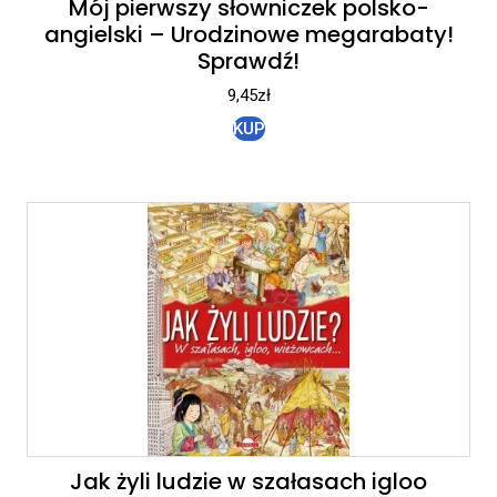
Mój pierwszy słowniczek polsko-
angielski – Urodzinowe megarabaty!
Sprawdź!
9,45
zł
KUP
Jak żyli ludzie w szałasach igloo