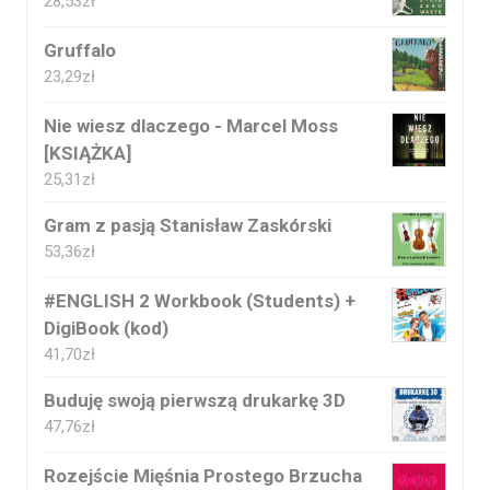
28,53
zł
Gruffalo
23,29
zł
Nie wiesz dlaczego - Marcel Moss
[KSIĄŻKA]
25,31
zł
Gram z pasją Stanisław Zaskórski
53,36
zł
#ENGLISH 2 Workbook (Students) +
DigiBook (kod)
41,70
zł
Buduję swoją pierwszą drukarkę 3D
47,76
zł
Rozejście Mięśnia Prostego Brzucha