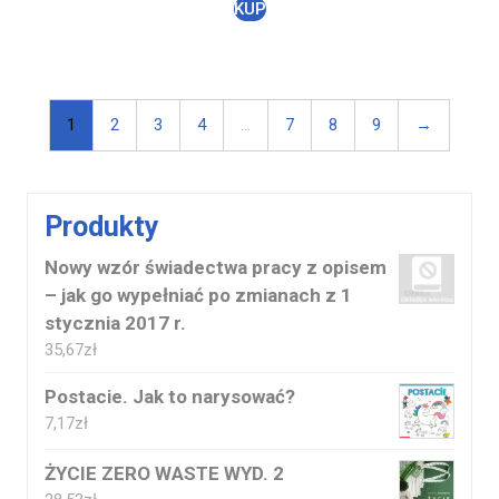
KUP
1
2
3
4
…
7
8
9
→
Produkty
Nowy wzór świadectwa pracy z opisem
– jak go wypełniać po zmianach z 1
stycznia 2017 r.
35,67
zł
Postacie. Jak to narysować?
7,17
zł
ŻYCIE ZERO WASTE WYD. 2