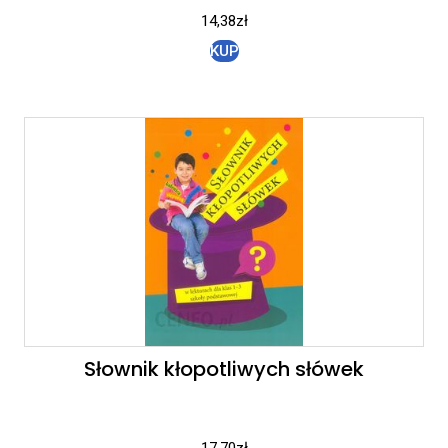
14,38
zł
KUP
Słownik kłopotliwych słówek
17,70
zł