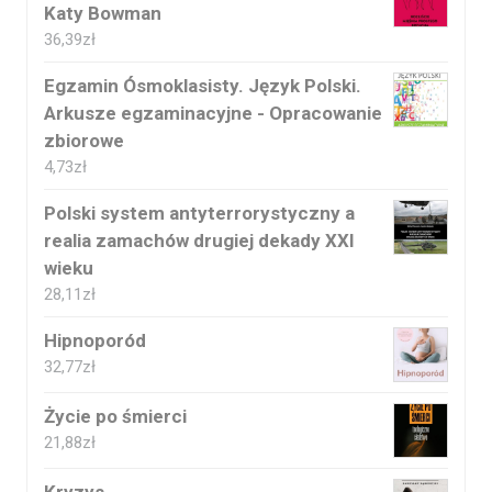
Katy Bowman
36,39
zł
Egzamin Ósmoklasisty. Język Polski.
Arkusze egzaminacyjne - Opracowanie
zbiorowe
4,73
zł
Polski system antyterrorystyczny a
realia zamachów drugiej dekady XXI
wieku
28,11
zł
Hipnoporód
32,77
zł
Życie po śmierci
21,88
zł