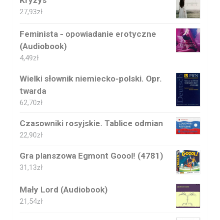
Kryzys
27,93
zł
Feminista - opowiadanie erotyczne
(Audiobook)
4,49
zł
Wielki słownik niemiecko-polski. Opr.
twarda
62,70
zł
Czasowniki rosyjskie. Tablice odmian
22,90
zł
Gra planszowa Egmont Goool! (4781)
31,13
zł
Mały Lord (Audiobook)
21,54
zł