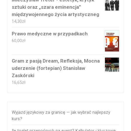
sztuki oraz „szara eminencja”
międzywojennego życia artystyczneg
14,30
zł
Prawo medyczne w przypadkach
60,00
zł
Gram z pasją Dream, Refleksja, Mocna
uderzenie (fortepian) Stanisław
Zaskórski
16,65
zł
Wyjazd językowy za granicę — jak wybrać najlepszy
kurs?
Ile toalet przenośnych na event? Kalkulator i kluczowe