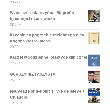
20,77
zł
Wynalazca i darczyńca. Biografia
Ignacego Łukasiewicza
38,95
zł
Kazanie na pogrzebie wielebnego ojca
księdza Piotra Skargi
23,93
zł
Kaszel w codziennej praktyce klinicznej
77,22
zł
GORSZY NIŻ FASZYSTA
26,95
zł
Nouveau Rond-Point 1 livre de leleve +
CD audio
123,25
zł