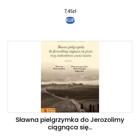
7,45
zł
KUP
Sławna pielgrzymka do Jerozolimy
ciągnąca się…