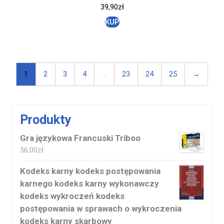
39,90
zł
KUP
1
2
3
4
…
23
24
25
→
Produkty
Gra językowa Francuski Triboo
56,00
zł
Kodeks karny kodeks postępowania
karnego kodeks karny wykonawczy
kodeks wykroczeń kodeks
postępowania w sprawach o wykroczenia
kodeks karny skarbowy