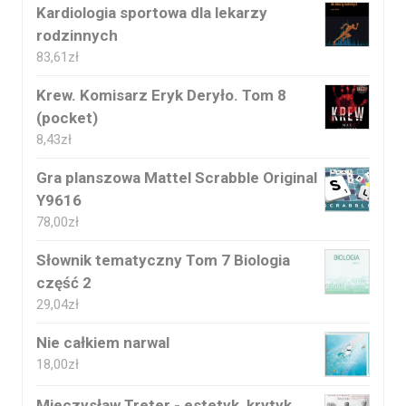
Kardiologia sportowa dla lekarzy
rodzinnych
83,61
zł
Krew. Komisarz Eryk Deryło. Tom 8
(pocket)
8,43
zł
Gra planszowa Mattel Scrabble Original
Y9616
78,00
zł
Słownik tematyczny Tom 7 Biologia
część 2
29,04
zł
Nie całkiem narwal
18,00
zł
Mieczysław Treter - estetyk, krytyk