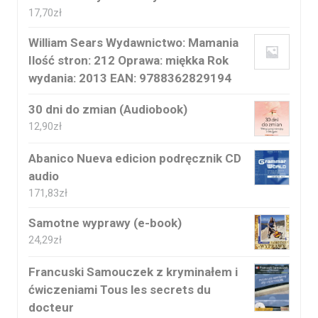
17,70
zł
William Sears Wydawnictwo: Mamania
Ilość stron: 212 Oprawa: miękka Rok
wydania: 2013 EAN: 9788362829194
30 dni do zmian (Audiobook)
12,90
zł
Abanico Nueva edicion podręcznik CD
audio
171,83
zł
Samotne wyprawy (e-book)
24,29
zł
Francuski Samouczek z kryminałem i
ćwiczeniami Tous les secrets du
docteur