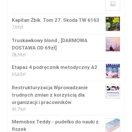
Kapitan Żbik. Tom 27. Skoda TW 6163
7,69
zł
Truskawkowy blond , [DARMOWA
DOSTAWA OD 69zł]
28,59
zł
Etapas 4 podręcznik metodyczny A2
65,63
zł
Restrukturyzacja Wprowadzanie
trudnych zmian z korzyścią dla
organizacji i pracowników
41,79
zł
Memobox Teddy - pudełko do nauki z
fiszek