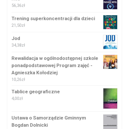
56,36
zł
Trening superkoncentracji dla dzieci
21,50
zł
Jod
34,38
zł
Rewalidacja w ogólnodostępnej szkole
ponadpodstawowej Program zajęć -
Agnieszka Kołodziej
10,26
zł
Tablice geograficzne
4,00
zł
Ustawa o Samorządzie Gminnym
Bogdan Dolnicki