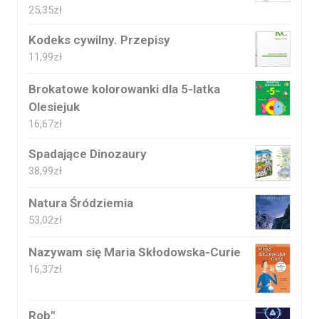
25,35
zł
Kodeks cywilny. Przepisy
11,99
zł
Brokatowe kolorowanki dla 5-latka
Olesiejuk
16,67
zł
Spadające Dinozaury
38,99
zł
Natura Śródziemia
53,02
zł
Nazywam się Maria Skłodowska-Curie
16,37
zł
Rob"