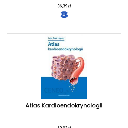
36,39
zł
KUP
Atlas Kardioendokrynologii
60,03
zł