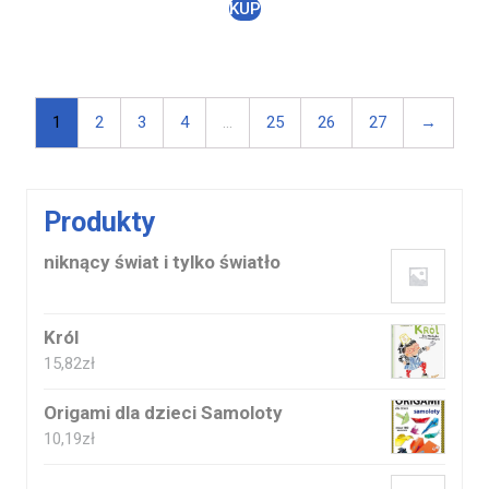
KUP
1
2
3
4
…
25
26
27
→
Produkty
niknący świat i tylko światło
Król
15,82
zł
Origami dla dzieci Samoloty
10,19
zł