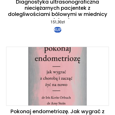
Diagnostyka ultrasonograficzna
nieciężarnych pacjentek z
dolegliwościami bólowymi w miednicy
mniejszej
151,30
zł
KUP
Pokonaj endometriozę. Jak wygrać z