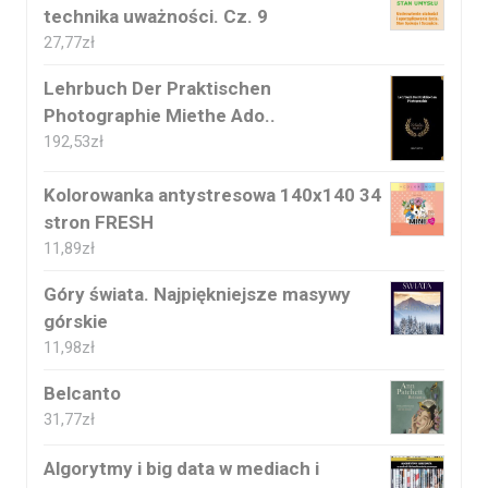
technika uważności. Cz. 9
27,77
zł
Lehrbuch Der Praktischen
Photographie Miethe Ado..
192,53
zł
Kolorowanka antystresowa 140x140 34
stron FRESH
11,89
zł
Góry świata. Najpiękniejsze masywy
górskie
11,98
zł
Belcanto
31,77
zł
Algorytmy i big data w mediach i