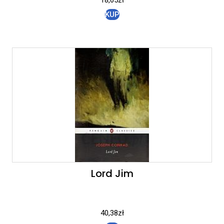
KUP
Lord Jim
40,38
zł