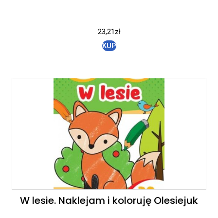
23,21
zł
KUP
W lesie. Naklejam i koloruję Olesiejuk