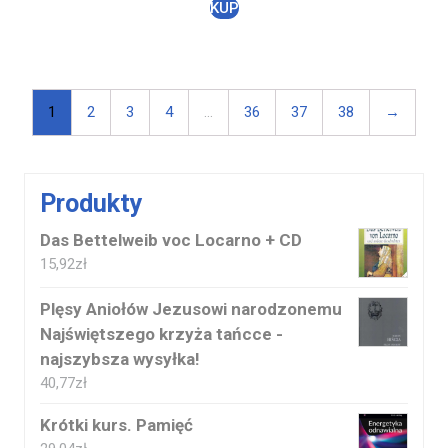
KUP
1
2
3
4
…
36
37
38
→
Produkty
Das Bettelweib voc Locarno + CD
15,92
zł
Plęsy Aniołów Jezusowi narodzonemu
Najświętszego krzyża tańcce -
najszybsza wysyłka!
40,77
zł
Krótki kurs. Pamięć