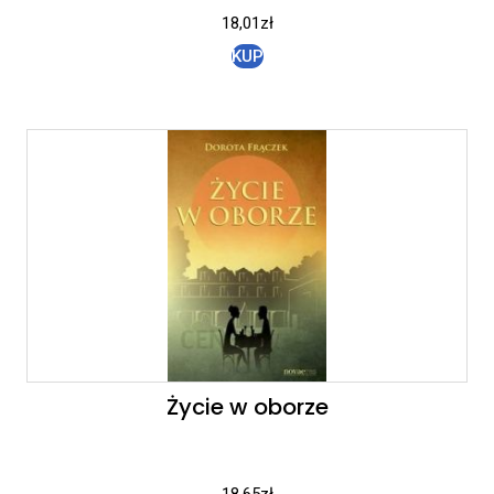
18,01
zł
KUP
Życie w oborze
18,65
zł