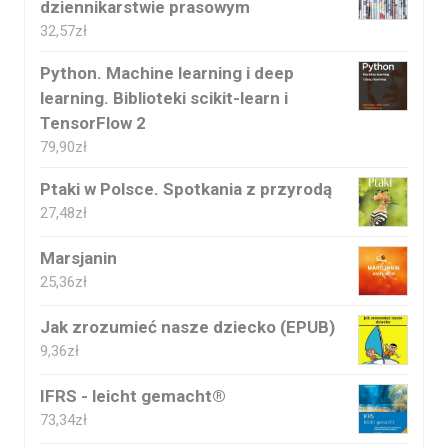
dziennikarstwie prasowym
32,57
zł
Python. Machine learning i deep
learning. Biblioteki scikit-learn i
TensorFlow 2
79,90
zł
Ptaki w Polsce. Spotkania z przyrodą
27,48
zł
Marsjanin
25,36
zł
Jak zrozumieć nasze dziecko (EPUB)
9,36
zł
IFRS - leicht gemacht®
73,34
zł