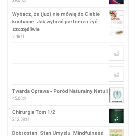
29,04
zł
Wybacz, że (już) nie mówię do Ciebie
kochanie. Jak wybrać partnera i żyć
szczęśliwie
7,48
zł
Twarda Oprawa - Poród Naturalny Natuli
45,00
zł
Chirurgia Tom 1/2
212,39
zł
Dobrostan. Stan Umysłu. Mindfulness –