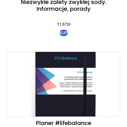
Niezwykłe zalety zwykłej sody.
Informacje, porady
11,97
zł
KUP
Planer #lifebalance