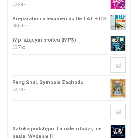
22,34
zł
Preparation a lexamen du Delf A1 + CD
55,04
zł
W prażącym słońcu (MP3)
30,76
zł
Feng Shui. Symbole Zachodu
22,40
zł
Sztuka podstępu. Łamałem ludzi, nie
hasła. Wydanie II