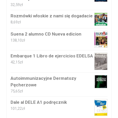
32,59
zł
Rozmówki włoskie z nami się dogadacie
8,69
zł
Suena 2 alumno CD Nueva edicion
138,10
zł
Embarque 1 Libro de ejercicios EDELSA
42,15
zł
Autoimmunizacyjne Dermatozy
Pęcherzowe
75,65
zł
Dale al DELE A1 podręcznik
101,22
zł