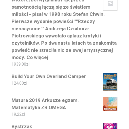
samotnością łączą się ze światłem
miłości - pisał w 1998 roku Stefan Chwin.
Pierwsze wydanie powieści ""Rzeczy
nienasycone"" Andrzeja Czcibora-
Piotrowskiego wywołało aplauz krytyki i
czytelników. Po dwunastu latach ta znakomita
powieść nie straciła nic ze swej artystycznej
mocy. Co więcej
1939,00
zł
Build Your Own Overland Camper
124,00
zł
Matura 2019 Arkusze egzam.
Matematyka ZR OMEGA
19,22
zł
Bystrzak