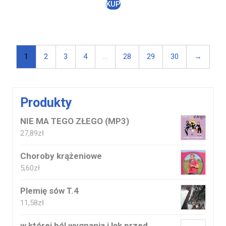
KUP
1
2
3
4
…
28
29
30
→
Produkty
NIE MA TEGO ZŁEGO (MP3)
27,89
zł
Choroby krążeniowe
5,60
zł
Plemię sów T.4
11,58
zł
w której ból wygnania i lęk przed