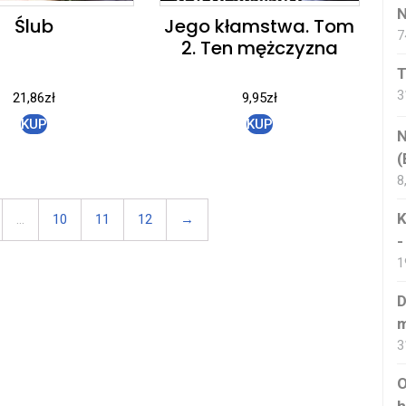
N
Ślub
Jego kłamstwa. Tom
7
2. Ten mężczyzna
T
3
21,86
zł
9,95
zł
KUP
KUP
N
(
8
K
…
10
11
12
→
-
1
D
m
3
O