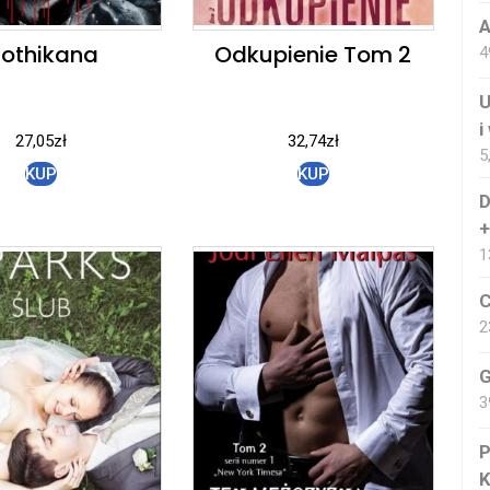
A
othikana
Odkupienie Tom 2
4
U
i
27,05
zł
32,74
zł
5
KUP
KUP
D
+
1
C
2
G
3
P
K