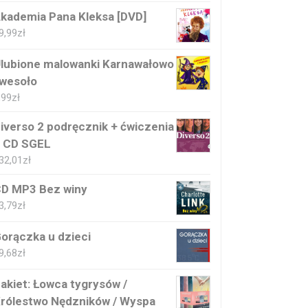
kademia Pana Kleksa [DVD]
9,99
zł
lubione malowanki Karnawałowo
 wesoło
,99
zł
iverso 2 podręcznik + ćwiczenia
 CD SGEL
32,01
zł
D MP3 Bez winy
3,79
zł
orączka u dzieci
9,68
zł
akiet: Łowca tygrysów /
rólestwo Nędzników / Wyspa