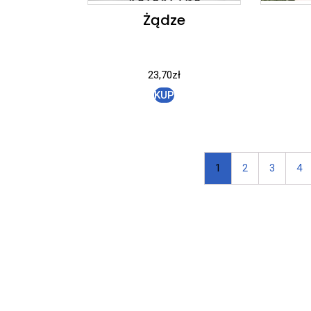
Żądze
23,70
zł
KUP
1
2
3
4