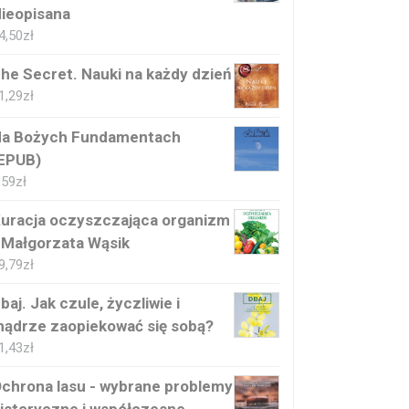
ieopisana
4,50
zł
he Secret. Nauki na każdy dzień
1,29
zł
a Bożych Fundamentach
EPUB)
,59
zł
uracja oczyszczająca organizm
 Małgorzata Wąsik
9,79
zł
baj. Jak czule, życzliwie i
ądrze zaopiekować się sobą?
1,43
zł
chrona lasu - wybrane problemy