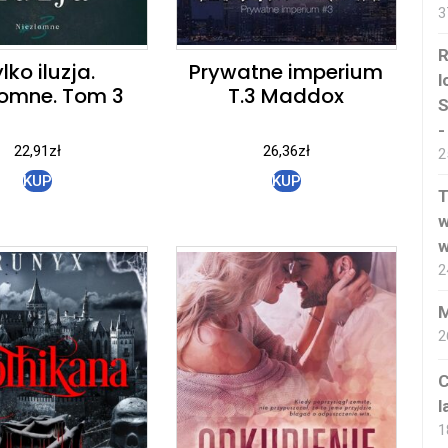
3
R
lko iluzja.
Prywatne imperium
l
łomne. Tom 3
T.3 Maddox
S
-
22,91
zł
26,36
zł
2
KUP
KUP
T
w
w
2
M
2
C
l
1