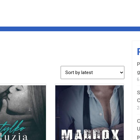
P
g
6
S
C
2
C
U
p