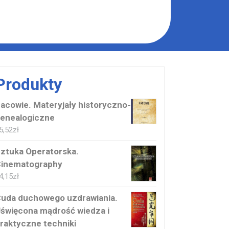
Produkty
acowie. Materyjały historyczno-
enealogiczne
5,52
zł
ztuka Operatorska.
inematography
4,15
zł
uda duchowego uzdrawiania.
święcona mądrość wiedza i
raktyczne techniki