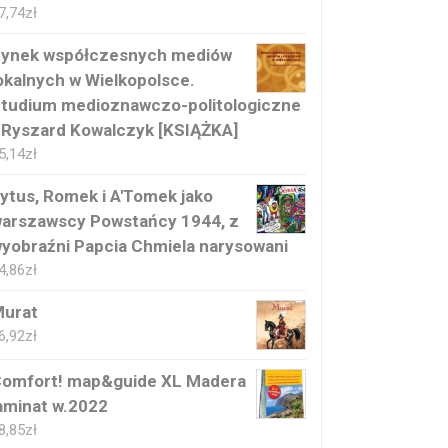
7,74
zł
ynek współczesnych mediów
okalnych w Wielkopolsce.
tudium medioznawczo-politologiczne
 Ryszard Kowalczyk [KSIĄŻKA]
5,14
zł
ytus, Romek i A'Tomek jako
arszawscy Powstańcy 1944, z
yobraźni Papcia Chmiela narysowani
4,86
zł
urat
6,92
zł
omfort! map&guide XL Madera
aminat w.2022
8,85
zł