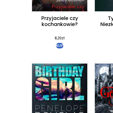
Przyjaciele czy
Ty
kochankowie?
Niez
8,20
zł
KUP