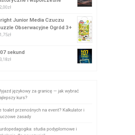
istoryczne i współczesne
2,00
zł
right Junior Media Czuczu
uzzle Obserwacyjne Ogród 3+
1,75
zł
07 sekund
3,18
zł
yjazd językowy za granicę — jak wybrać
ajlepszy kurs?
le toalet przenośnych na event? Kalkulator i
luczowe zasady
urdopedagogika: studia podyplomowe i