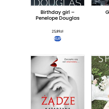
Birthday girl –
G
Penelope Douglas
25,89
zł
KUP