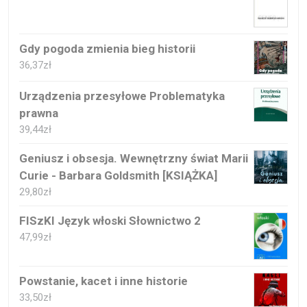
Gdy pogoda zmienia bieg historii
36,37
zł
Urządzenia przesyłowe Problematyka
prawna
39,44
zł
Geniusz i obsesja. Wewnętrzny świat Marii
Curie - Barbara Goldsmith [KSIĄŻKA]
29,80
zł
FISzKI Język włoski Słownictwo 2
47,99
zł
Powstanie, kacet i inne historie
33,50
zł