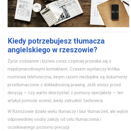
Kiedy potrzebujesz tłumacza
angielskiego w rzeszowie?
Życie codzienne i biznes coraz częściej przenika się z
międzynarodowymi kontaktami. Czasem wystarczy krótka
rozmowa telefoniczna, innym razem niezbędne są dokumenty
przetłumaczone z dokładnością prawną. Jeśli stoisz przed
decyzją — czy warto skorzystać z pomocy specjalisty — ten
artykuł pomoże ocenić, kiedy zatrudnić fachowca.
W Rzeszowie działa wielu tłumaczy i biur tłumaczeń, ale wybór
odpowiedniej osoby zależy od celu tłumaczenia i
oczekiwanego poziomu precyzji.