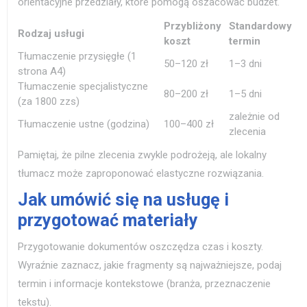
orientacyjne przedziały, które pomogą oszacować budżet.
Przybliżony
Standardowy
Rodzaj usługi
koszt
termin
Tłumaczenie przysięgłe (1
50–120 zł
1–3 dni
strona A4)
Tłumaczenie specjalistyczne
80–200 zł
1–5 dni
(za 1800 zzs)
zależnie od
Tłumaczenie ustne (godzina)
100–400 zł
zlecenia
Pamiętaj, że pilne zlecenia zwykle podrożeją, ale lokalny
tłumacz może zaproponować elastyczne rozwiązania.
Jak umówić się na usługę i
przygotować materiały
Przygotowanie dokumentów oszczędza czas i koszty.
Wyraźnie zaznacz, jakie fragmenty są najważniejsze, podaj
termin i informacje kontekstowe (branża, przeznaczenie
tekstu).