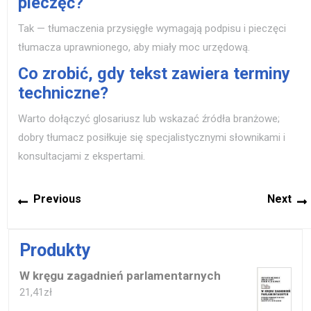
pieczęć?
Tak — tłumaczenia przysięgłe wymagają podpisu i pieczęci
tłumacza uprawnionego, aby miały moc urzędową.
Co zrobić, gdy tekst zawiera terminy
techniczne?
Warto dołączyć glosariusz lub wskazać źródła branżowe;
dobry tłumacz posiłkuje się specjalistycznymi słownikami i
konsultacjami z ekspertami.
Nawigacja
Previous
Previous
Next
wpisu
post:
p
Produkty
W kręgu zagadnień parlamentarnych
21,41
zł