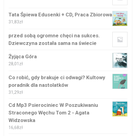
Tata Śpiewa Edusenki + CD, Praca Zbiorowa
31,83
zł
przed sobą ogromne chęci na sukces.
Dziewczyna została sama na świecie
Żyjąca Góra
28,01
zł
Co robić, gdy brakuje ci odwagi? Kultowy
poradnik dla nastolatków
31,29
zł
Cd Mp3 Psierociniec W Poszukiwaniu
Straconego Węchu Tom 2 - Agata
Widzowska
16,68
zł