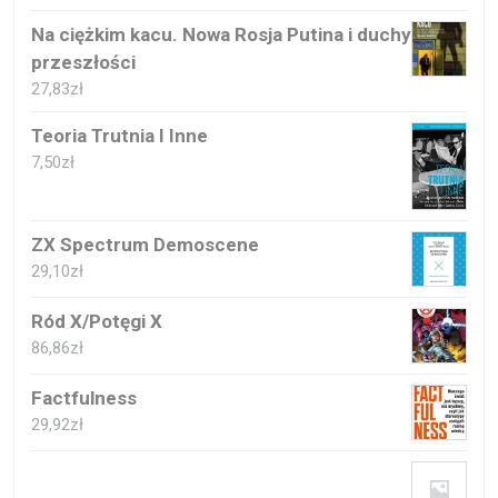
Na ciężkim kacu. Nowa Rosja Putina i duchy
przeszłości
27,83
zł
Teoria Trutnia I Inne
7,50
zł
ZX Spectrum Demoscene
29,10
zł
Ród X/Potęgi X
86,86
zł
Factfulness
29,92
zł