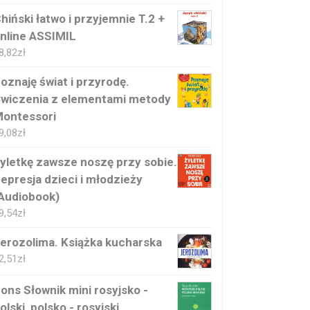
hiński łatwo i przyjemnie T.2 +
nline ASSIMIL
8,82
zł
oznaję świat i przyrodę.
wiczenia z elementami metody
ontessori
9,08
zł
yletkę zawsze noszę przy sobie.
epresja dzieci i młodzieży
Audiobook)
9,54
zł
erozolima. Książka kucharska
2,51
zł
ons Słownik mini rosyjsko -
olski, polsko - rosyjski