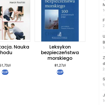
M
1
F
2
U
B
itacja. Nauka
Leksykon
1
chodu
bezpieczeństwa
morskiego
Z
d
61,73
zł
81,27
zł
2
KUP
KUP
S
9
J
1