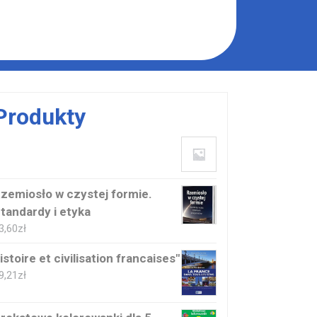
Produkty
zemiosło w czystej formie.
tandardy i etyka
3,60
zł
istoire et civilisation francaises"
9,21
zł