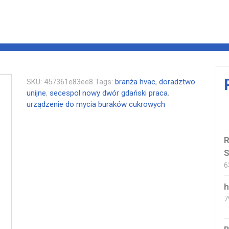
SKU:
457361e83ee8
Tags:
branża hvac
,
doradztwo
unijne
,
secespol nowy dwór gdański praca
,
urządzenie do mycia buraków cukrowych
R
S
6
h
7