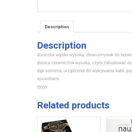
Description
Description
doniczka wąska wysoka, zlewozmywak do łazienki, l
donica ceramiczna wysoka, czym zabudować ścian
dąb sonoma, urządzenie do wykrywania kabli, p
sposobami
yyyyy
Related products