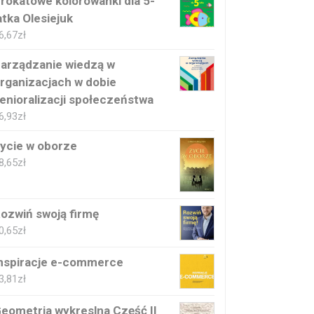
rokatowe kolorowanki dla 5-
atka Olesiejuk
6,67
zł
arządzanie wiedzą w
rganizacjach w dobie
enioralizacji społeczeństwa
6,93
zł
ycie w oborze
8,65
zł
ozwiń swoją firmę
0,65
zł
nspiracje e-commerce
3,81
zł
eometria wykreslna Część II