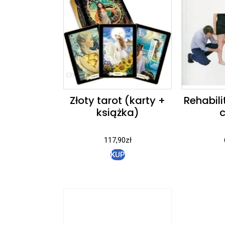
Złoty tarot (karty +
Rehabil
książka)
117,90
zł
KUP