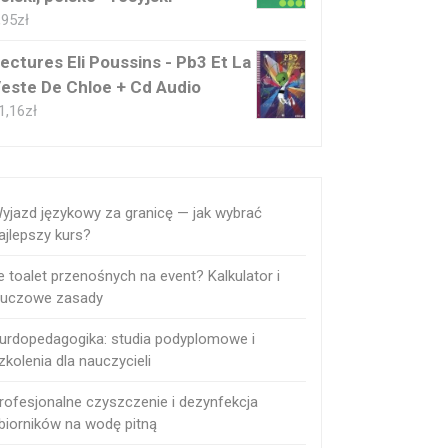
,95
zł
ectures Eli Poussins - Pb3 Et La
este De Chloe + Cd Audio
1,16
zł
yjazd językowy za granicę — jak wybrać
ajlepszy kurs?
le toalet przenośnych na event? Kalkulator i
luczowe zasady
urdopedagogika: studia podyplomowe i
zkolenia dla nauczycieli
rofesjonalne czyszczenie i dezynfekcja
biorników na wodę pitną