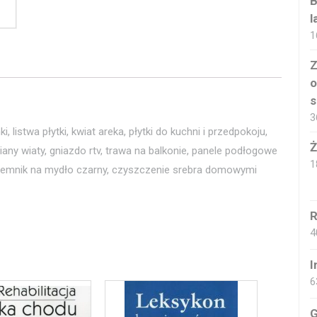
B
l
1
Z
o
s
3
istwa płytki, kwiat areka, płytki do kuchni i przedpokoju,
Ż
y wiaty, gniazdo rtv, trawa na balkonie, panele podłogowe
1
ojemnik na mydło czarny, czyszczenie srebra domowymi
R
4
I
6
G