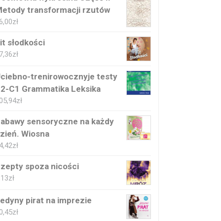
etody transformacji rzutów
6,00
zł
it słodkości
7,36
zł
ciebno-trenirowocznyje testy
2-C1 Grammatika Leksika
05,94
zł
abawy sensoryczne na każdy
zień. Wiosna
4,42
zł
zepty spoza nicości
,13
zł
edyny pirat na imprezie
0,45
zł