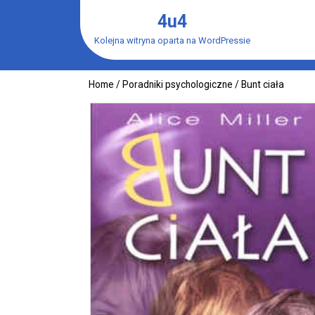
Skip
4u4
to
content
Kolejna witryna oparta na WordPressie
Home
/
Poradniki psychologiczne
/ Bunt ciała