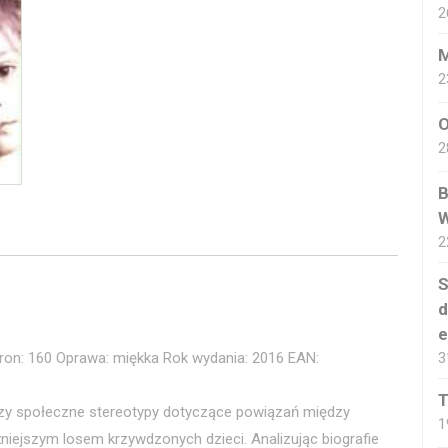
2
M
2
O
2
B
W
2
S
d
e
tron: 160 Oprawa: miękka Rok wydania: 2016 EAN:
3
T
burzy społeczne stereotypy dotyczące powiązań między
1
ejszym losem krzywdzonych dzieci. Analizując biografie