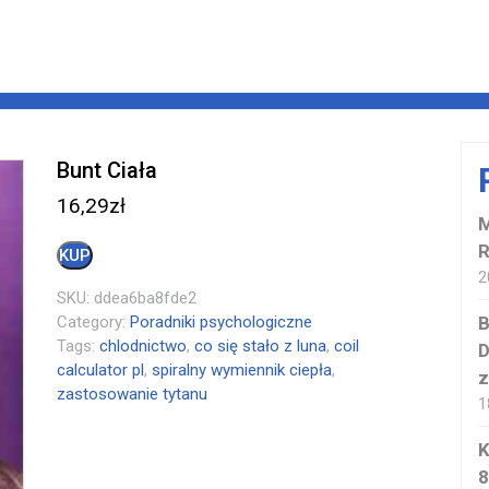
Bunt Ciała
16,29
zł
M
KUP
2
SKU:
ddea6ba8fde2
Category:
Poradniki psychologiczne
B
Tags:
chlodnictwo
,
co się stało z luna
,
coil
D
calculator pl
,
spiralny wymiennik ciepła
,
z
zastosowanie tytanu
1
K
8