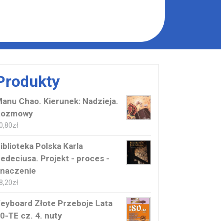
Produkty
anu Chao. Kierunek: Nadzieja.
Rozmowy
0,80
zł
iblioteka Polska Karla
edeciusa. Projekt - proces -
naczenie
8,20
zł
eyboard Złote Przeboje Lata
0-TE cz. 4. nuty