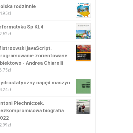
olska rodzinnie
4,95
zł
nformatyka Sp Kl.4
2,52
zł
istrzowski javaScript.
rogramowanie zorientowane
biektowo - Andrea Chiarelli
6,75
zł
ydrostatyczny napęd maszyn
4,24
zł
ntoni Piechniczek.
ezkompromisowa biografia
022
2,99
zł