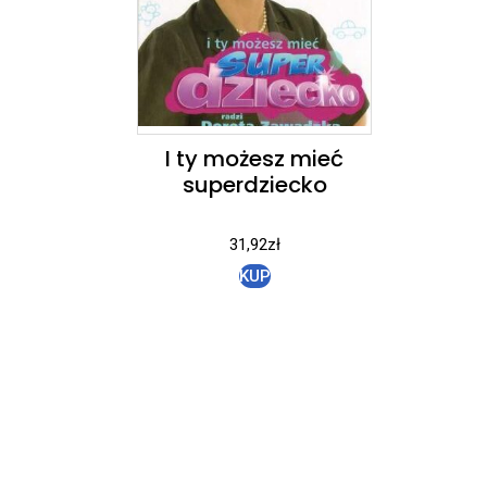
I ty możesz mieć
superdziecko
31,92
zł
KUP