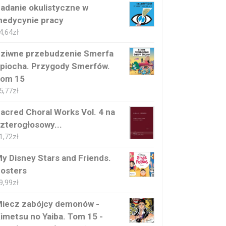
adanie okulistyczne w
edycynie pracy
4,64
zł
ziwne przebudzenie Smerfa
piocha. Przygody Smerfów.
om 15
5,77
zł
acred Choral Works Vol. 4 na
zterogłosowy...
1,72
zł
y Disney Stars and Friends.
osters
9,99
zł
iecz zabójcy demonów -
imetsu no Yaiba. Tom 15 -