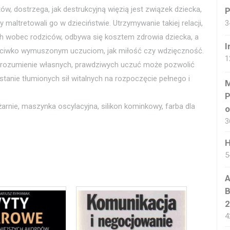
ów, dostrzega, jak destrukcyjną więzią jest związek dziecka,
P
 maltretowali go w dzieciństwie. Utrzymywanie takiej relacji,
3
ach wobec rodziców, odbywa się kosztem zdrowia dziecka, a
I
rzeciwko wymuszonym uczuciom, jak miłość czy wdzięczność.
1
 zrozumienie własnych, prawdziwych uczuć może pozwolić
stanie tłumionych sił witalnych na rozpoczęcie pełnego i
M
P
żarnie, maszynka oscylacyjna, silikon kominkowy, farba dla
o
3
H
5
A
B
2
4