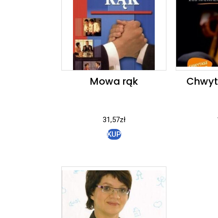
Mowa rąk
Chwyt
31,57
zł
KUP