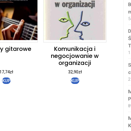
B
m
5
D
Ś
T
y gitarowe
Komunikacja i
1
negocjowanie w
organizacji
S
c
17,74
zł
32,90
zł
2
KUP
KUP
M
P
8
M
K