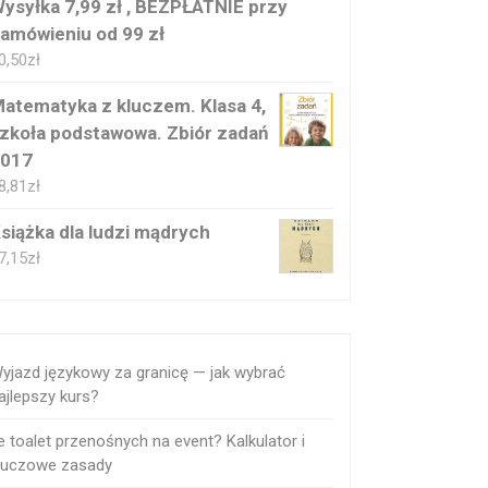
ysyłka 7,99 zł , BEZPŁATNIE przy
amówieniu od 99 zł
0,50
zł
atematyka z kluczem. Klasa 4,
zkoła podstawowa. Zbiór zadań
017
8,81
zł
siążka dla ludzi mądrych
7,15
zł
yjazd językowy za granicę — jak wybrać
ajlepszy kurs?
le toalet przenośnych na event? Kalkulator i
luczowe zasady