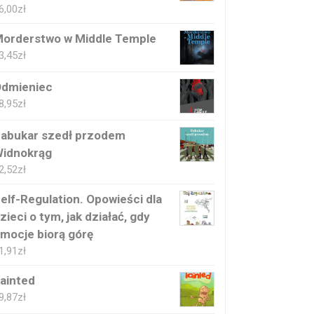
6,00
zł
orderstwo w Middle Temple
3,45
zł
dmieniec
8,95
zł
abukar szedł przodem
idnokrąg
2,52
zł
elf-Regulation. Opowieści dla
zieci o tym, jak działać, gdy
mocje biorą górę
1,91
zł
ainted
9,87
zł