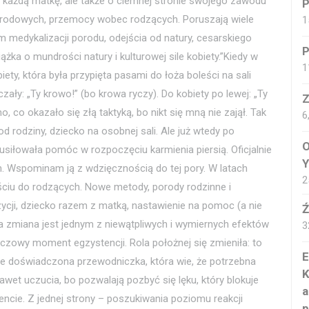
ła każdą matkę, ale także o ciemnej stronie swojego zawodu
P
porodowych, przemocy wobec rodzących. Poruszają wiele
1
 medykalizacji porodu, odejścia od natury, cesarskiego
P
iążka o mundrości natury i kulturowej sile kobiety.”Kiedy w
1
ety, która była przypięta pasami do łoża boleści na sali
zały: „Ty krowo!” (bo krowa ryczy). Do kobiety po lewej: „Ty
o, co okazało się złą taktyką, bo nikt się mną nie zajął. Tak
6
od rodziny, dziecko na osobnej sali. Ale już wtedy po
O
usiłowała pomóc w rozpoczęciu karmienia piersią. Oficjalnie
Y
an. Wspominam ją z wdzięcznością do tej pory. W latach
2
ściu do rodzących. Nowe metody, porody rodzinne i
cji, dziecko razem z matką, nastawienie na pomoc (a nie
Ź
a zmiana jest jednym z niewątpliwych i wymiernych efektów
3
czowy moment egzystencji. Rola położnej się zmieniła: to
E
 ale doświadczona przewodniczka, która wie, że potrzebna
K
wet uczucia, bo pozwalają pozbyć się lęku, który blokuje
a
ncie. Z jednej strony – poszukiwania poziomu reakcji
p