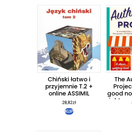
Chiński łatwo i
The A
przyjemnie T.2 +
Projec
online ASSIMIL
good no
right no
28,82
zł
KUP