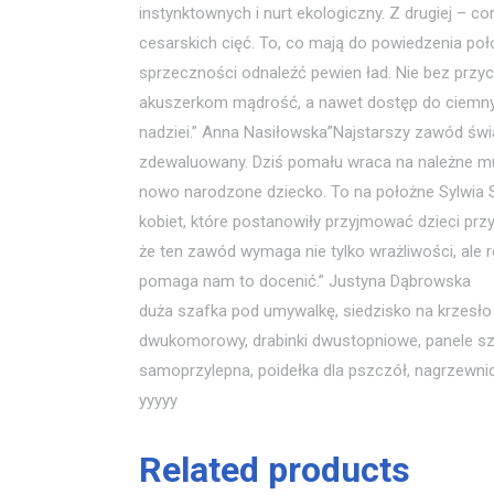
instynktownych i nurt ekologiczny. Z drugiej – c
cesarskich cięć. To, co mają do powiedzenia po
sprzeczności odnaleźć pewien ład. Nie bez przy
akuszerkom mądrość, a nawet dostęp do ciemnych 
nadziei.” Anna Nasiłowska”Najstarszy zawód świa
zdewaluowany. Dziś pomału wraca na należne mu 
nowo narodzone dziecko. To na położne Sylwia S
kobiet, które postanowiły przyjmować dzieci pr
że ten zawód wymaga nie tylko wrażliwości, ale ró
pomaga nam to docenić.” Justyna Dąbrowska
duża szafka pod umywalkę, siedzisko na krzesło
dwukomorowy, drabinki dwustopniowe, panele szk
samoprzylepna, poidełka dla pszczół, nagrzewnic
yyyyy
Related products