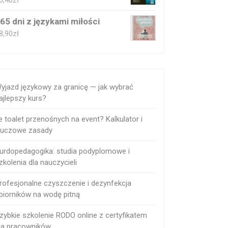
0,40
zł
65 dni z językami miłości
8,90
zł
yjazd językowy za granicę — jak wybrać
ajlepszy kurs?
le toalet przenośnych na event? Kalkulator i
luczowe zasady
urdopedagogika: studia podyplomowe i
zkolenia dla nauczycieli
rofesjonalne czyszczenie i dezynfekcja
biorników na wodę pitną
zybkie szkolenie RODO online z certyfikatem
la pracowników