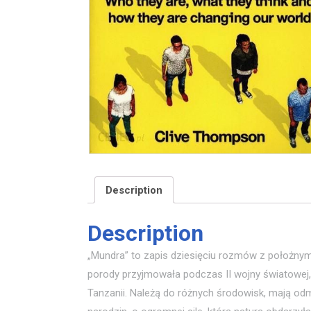
Description
Description
„Mundra” to zapis dziesięciu rozmów z położnymi
porody przyjmowała podczas II wojny światowej,
Tanzanii. Należą do różnych środowisk, mają od