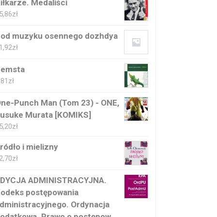
iłkarze. Medaliści
5,86
zł
od muzyku osennego dozhdya
1,92
zł
Zemsta
,81
zł
ne-Punch Man (Tom 23) - ONE,
usuke Murata [KOMIKS]
5,20
zł
ródło i mielizny
2,70
zł
DYCJA ADMINISTRACYJNA.
odeks postępowania
dministracyjnego. Ordynacja
odatkowa. Prawo o postępow