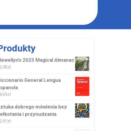
Produkty
lewellyn's 2023 Magical Almanac
2,40
zł
iccionario General Lengua
spanola
8,69
zł
ztuka dobrego mówienia bez
ełkotania i przynudzania
2,91
zł