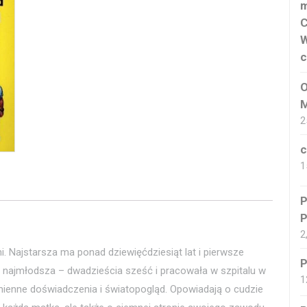
m
C
W
c
O
M
2
c
1
P
P
2
. Najstarsza ma ponad dziewięćdziesiąt lat i pierwsze
P
 najmłodsza – dwadzieścia sześć i pracowała w szpitalu w
1
mienne doświadczenia i światopogląd. Opowiadają o cudzie