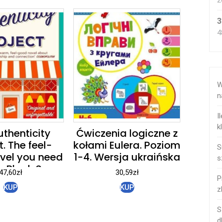
2
3
4
W
n
I
k
uthenticity
Ćwiczenia logiczne z
t. The feel-
kołami Eulera. Poziom
S
vel you need
1-4. Wersja ukraińska
s
w Black Swan
47,60
zł
30,59
zł
P
KUP
KUP
z
S
d