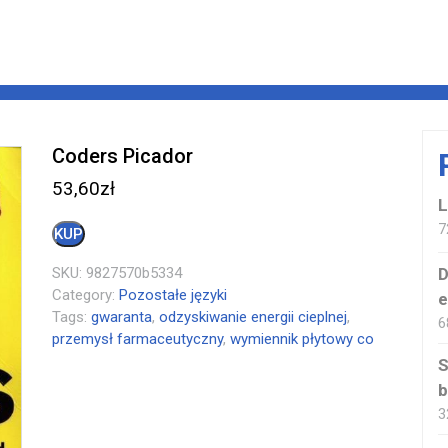
Coders Picador
53,60
zł
L
7
KUP
SKU:
9827570b5334
D
Category:
Pozostałe języki
e
Tags:
gwaranta
,
odzyskiwanie energii cieplnej
,
6
przemysł farmaceutyczny
,
wymiennik płytowy co
S
b
3