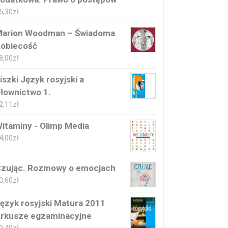
5,30
zł
arion Woodman – Świadoma
obiecość
8,00
zł
iszki Język rosyjski a
łownictwo 1.
2,11
zł
itaminy - Olimp Media
4,00
zł
zując. Rozmowy o emocjach
0,60
zł
ęzyk rosyjski Matura 2011
rkusze egzaminacyjne