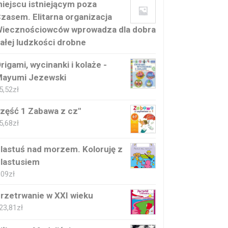
iejscu istniejącym poza
zasem. Elitarna organizacja
iecznościowców wprowadza dla dobra
ałej ludzkości drobne
rigami, wycinanki i kolaże -
ayumi Jezewski
5,52
zł
zęść 1 Zabawa z cz"
5,68
zł
lastuś nad morzem. Koloruję z
lastusiem
,09
zł
rzetrwanie w XXI wieku
23,81
zł