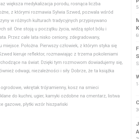
oraz większa medykalizacja porodu, rosnąca liczba
5
łożne, z którymi rozmawia Sylwia Szwed, pozwala wśród
M
czyny w różnych kulturach tradycyjnych przypisywano
K
sił. One stoją u początku życia, widzą splot bólu i
6
ta. Przez całe lata nisko ceniony, zdegradowany,
miejsce. Położna. Pierwszy człowiek, z którym styka się
F
zwed kieruje reflektor, rozmawiając z trzema pokoleniami
S
zychodzące na świat. Dzięki tym rozmowom dowiadujemy się,
5
wnież odwagi, niezależności i siły. Dobrze, że ta książka
W
1
 ogrodowe, wkrętak trójramienny, kosz na smieci
lane do kuchni, ugier, kamyki ozdobne na cmentarz, listwa
C
e gazowe, płytki wzór hiszpański
3
J
A