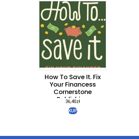
How To Save It. Fix
Your Financess
Cornerstone
Publishing
36,40
zł
KUP