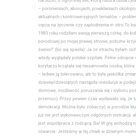
narodzin, o ogromnej sile, którą natura obdarzy
– poronieniach, aborcjach, powikłaniach około
aktualnych i kontrowersyjnych tematów – problem
cięcia na życzenie czy zapłodnienia in vitro.To ks
1983 roku rodziłam swoją pierwszą córkę, do kobi
porodowej po mojej prawej stronie, położne krzyc
świnio!” (bo się spasła). Ja ze strachu byłam cich
wtedy wyglądały polskie szpitale. Pełne odcięcie 
korytarzu krzątała się niesamowita osoba, która 
– ledwie ją tolerowano, ale to była jaskółka zmi
dziewięćdziesiątych nastąpiła rewolucja w podej
domowe, możliwość poruszania się i wyboru pozy
przemoc). Przez pewien czas wydawało się, że t
demokracji. Można było zobaczyć w porodzie klu
już nie jest wykonawczyni odgórnych instrukcji,
jest współpraca z rodzącą. Ba! W grę wchodzą na
otwarcie. Jesteśmy w tej chwili w dziwnym mome