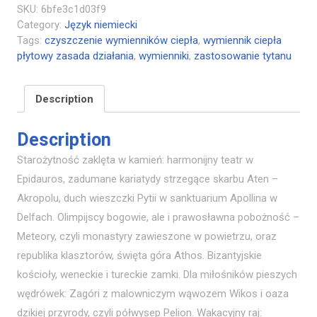
SKU:
6bfe3c1d03f9
Category:
Język niemiecki
Tags:
czyszczenie wymienników ciepła
,
wymiennik ciepła
płytowy zasada działania
,
wymienniki
,
zastosowanie tytanu
Description
Description
Starożytność zaklęta w kamień: harmonijny teatr w
Epidauros, zadumane kariatydy strzegące skarbu Aten –
Akropolu, duch wieszczki Pytii w sanktuarium Apollina w
Delfach. Olimpijscy bogowie, ale i prawosławna pobożność –
Meteory, czyli monastyry zawieszone w powietrzu, oraz
republika klasztorów, święta góra Athos. Bizantyjskie
kościoły, weneckie i tureckie zamki. Dla miłośników pieszych
wędrówek: Zagóri z malowniczym wąwozem Wikos i oaza
dzikiej przyrody, czyli półwysep Pelion. Wakacyjny raj: