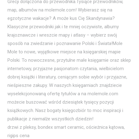
Grecji dołączona do przewodnika.Tysiące przewodników,
map, albumów na molemole.com! Wybierasz się na
egzotyczne wakacje? A może kus Cię Skandynawia?
Klasyczne przewodniki jak i te mniej oczywiste, albumy
krajoznawcze i wreszcie mapy i atlasy – wybierz swój
sposób na zwiedzanie i poznawanie Polski i Świata!Mole
Mole to nowe, wyjątkowe miejsce na księgarskiej mapie
Polski. To nowoczesne, przytulne małe księgarnie oraz sklep
internetowy, przyjazne pasjonatom czytania, wielbicielom
dobrej książki i literatury, ceniącym sobie wybór i przyjazne,
nieśpieszne zakupy. W naszych księgarniach znajdziecie
wyselekcjonowaną ofertę tytułów a na molemole.com
możecie buszować wśród dziesiątek tysięcy pozycji
książkowych. Nasz bogaty księgozbiór to moc inspiracji i
publikacje z niemalże wszystkich dziedzin!
drzwi z pleksy, bondex smart ceramic, ościeżnica kątowa,
rigips cena