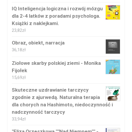
IQ Inteligencja logiczna i rozwój mózgu
dla 2-4 latków z poradami psychologa.
Książki z naklejkami.
23,82
zł
Obraz, obiekt, narracja
36,18
zł
Ziołowe skarby polskiej ziemi - Monika
Fijołek
15,69
zł
Skuteczne uzdrawianie tarczycy
zgodnie z ajurwedą. Naturalna terapia
dla chorych na Hashimoto, niedoczynność i
nadczynność tarczycy
33,94
zł
"Eliza Orzeszkowa ""Nad Niemnem"" -