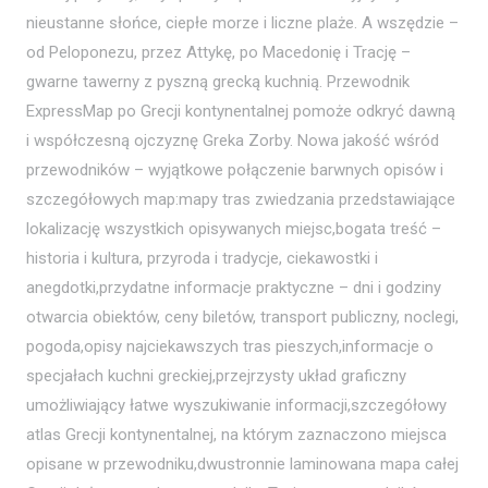
nieustanne słońce, ciepłe morze i liczne plaże. A wszędzie –
od Peloponezu, przez Attykę, po Macedonię i Trację –
gwarne tawerny z pyszną grecką kuchnią. Przewodnik
ExpressMap po Grecji kontynentalnej pomoże odkryć dawną
i współczesną ojczyznę Greka Zorby. Nowa jakość wśród
przewodników – wyjątkowe połączenie barwnych opisów i
szczegółowych map:mapy tras zwiedzania przedstawiające
lokalizację wszystkich opisywanych miejsc,bogata treść –
historia i kultura, przyroda i tradycje, ciekawostki i
anegdotki,przydatne informacje praktyczne – dni i godziny
otwarcia obiektów, ceny biletów, transport publiczny, noclegi,
pogoda,opisy najciekawszych tras pieszych,informacje o
specjałach kuchni greckiej,przejrzysty układ graficzny
umożliwiający łatwe wyszukiwanie informacji,szczegółowy
atlas Grecji kontynentalnej, na którym zaznaczono miejsca
opisane w przewodniku,dwustronnie laminowana mapa całej