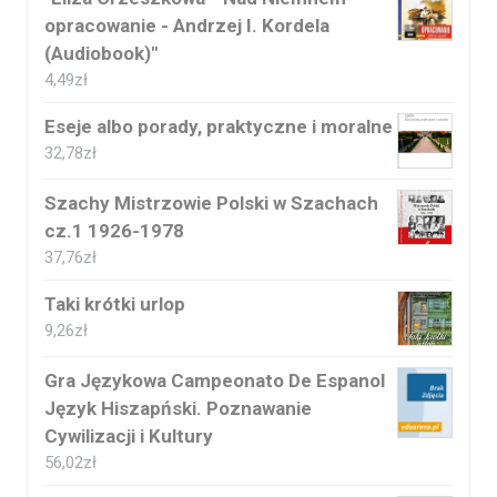
opracowanie - Andrzej I. Kordela
(Audiobook)"
4,49
zł
Eseje albo porady, praktyczne i moralne
32,78
zł
Szachy Mistrzowie Polski w Szachach
cz.1 1926-1978
37,76
zł
Taki krótki urlop
9,26
zł
Gra Językowa Campeonato De Espanol
Język Hiszapński. Poznawanie
Cywilizacji i Kultury
56,02
zł