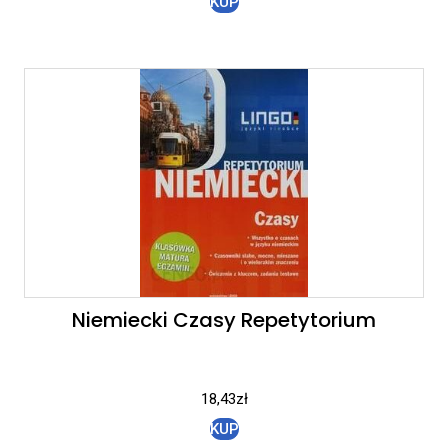
KUP
Niemiecki Czasy Repetytorium
18,43
zł
KUP