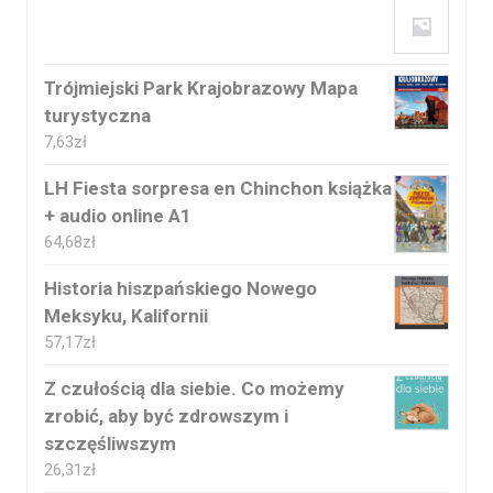
Trójmiejski Park Krajobrazowy Mapa
turystyczna
7,63
zł
LH Fiesta sorpresa en Chinchon książka
+ audio online A1
64,68
zł
Historia hiszpańskiego Nowego
Meksyku, Kalifornii
57,17
zł
Z czułością dla siebie. Co możemy
zrobić, aby być zdrowszym i
szczęśliwszym
26,31
zł