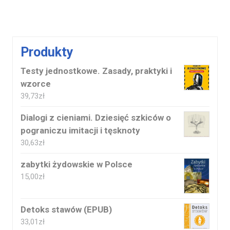
Produkty
Testy jednostkowe. Zasady, praktyki i
wzorce
39,73
zł
Dialogi z cieniami. Dziesięć szkiców o
pograniczu imitacji i tęsknoty
30,63
zł
zabytki żydowskie w Polsce
15,00
zł
Detoks stawów (EPUB)
33,01
zł