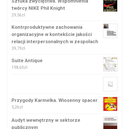
Sztuka zwycięstwa. Wspomnienia
twórcy NIKE Phil Knight
29,56
zł
Kontrproduktywne zachowania
organizacyjne w kontekście jakości
relacji interpersonalnych w zespołach
39,79
zł
Suite Antique
198,60
zł
Przygody Karmelka. Wiosenny spacer
5,26
zł
Audyt wewnętrzny w sektorze
publicznym