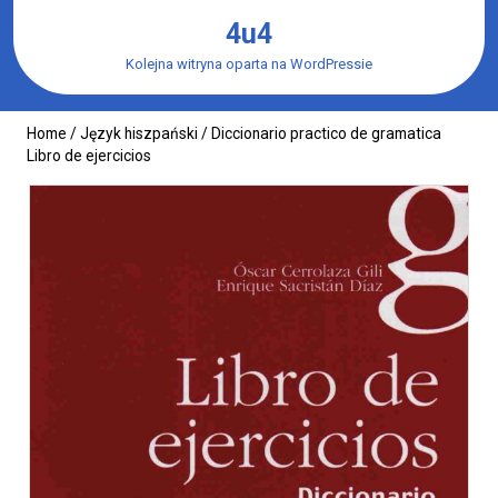
Skip
4u4
to
content
Kolejna witryna oparta na WordPressie
Home
/
Język hiszpański
/ Diccionario practico de gramatica
Libro de ejercicios