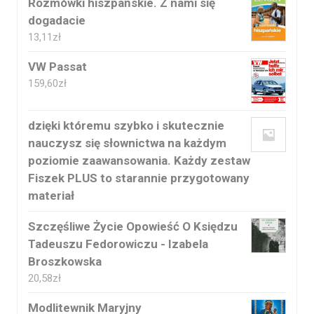
Rozmówki hiszpańskie. Z nami się
dogadacie
13,11
zł
VW Passat
159,60
zł
dzięki któremu szybko i skutecznie
nauczysz się słownictwa na każdym
poziomie zaawansowania. Każdy zestaw
Fiszek PLUS to starannie przygotowany
materiał
Szczęśliwe Życie Opowieść O Księdzu
Tadeuszu Fedorowiczu - Izabela
Broszkowska
20,58
zł
Modlitewnik Maryjny