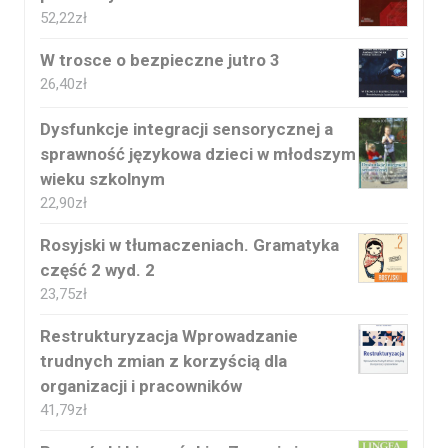
52,22
zł
W trosce o bezpieczne jutro 3
26,40
zł
Dysfunkcje integracji sensorycznej a
sprawność językowa dzieci w młodszym
wieku szkolnym
22,90
zł
Rosyjski w tłumaczeniach. Gramatyka
część 2 wyd. 2
23,75
zł
Restrukturyzacja Wprowadzanie
trudnych zmian z korzyścią dla
organizacji i pracowników
41,79
zł