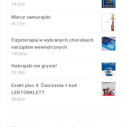
14,32
zł
Miecz samurajski
41,17
zł
Fizjoterapia w wybranych chorobach
narządów wewnętrznych
149,00
zł
Hebrajski nie gryzie!
29,18
zł
Exakt plus 4. Ćwiczenia + kod
LEKTORKLETT
30,66
zł