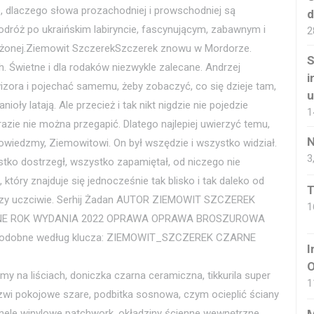
e, dlaczego słowa prozachodniej i prowschodniej są
d
odróż po ukraińskim labiryncie, fascynującym, zabawnym i
2
brażonej.Ziemowit SzczerekSzczerek znowu w Mordorze.
S
ch. Świetne i dla rodaków niezwykle zalecane. Andrzej
i
wizora i pojechać samemu, żeby zobaczyć, co się dzieje tam,
u
ioły latają. Ale przecież i tak nikt nigdzie nie pojedzie
1
zie nie można przegapić. Dlatego najlepiej uwierzyć temu,
N
Powiedzmy, Ziemowitowi. On był wszędzie i wszystko widział.
3
tko dostrzegł, wszystko zapamiętał, od niczego nie
który znajduje się jednocześnie tak blisko i tak daleko od
T
naczy uczciwie. Serhij Żadan AUTOR ZIEMOWIT SZCZEREK
1
NE ROK WYDANIA 2022 OPRAWA OPRAWA BROSZUROWA
podobne według klucza: ZIEMOWIT_SZCZEREK CZARNE
I
O
my na liściach, doniczka czarna ceramiczna, tikkurila super
1
 drzwi pokojowe szare, podbitka sosnowa, czym ocieplić ściany
nele winylowe patchwork, okładziny ścienne wewnętrzne,