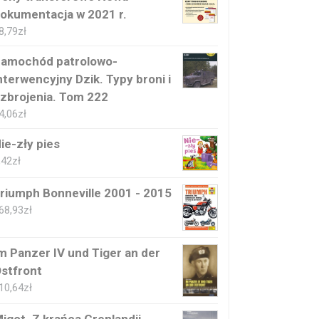
okumentacja w 2021 r.
8,79
zł
amochód patrolowo-
nterwencyjny Dzik. Typy broni i
zbrojenia. Tom 222
4,06
zł
ie-zły pies
,42
zł
riumph Bonneville 2001 - 2015
68,93
zł
m Panzer IV und Tiger an der
stfront
10,64
zł