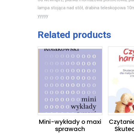
lampa stojąca nad stół, drabina teleskopowa 10m
yyyyy
Related products
Mini-wykłady o maxi
Czytanie
sprawach
Skute