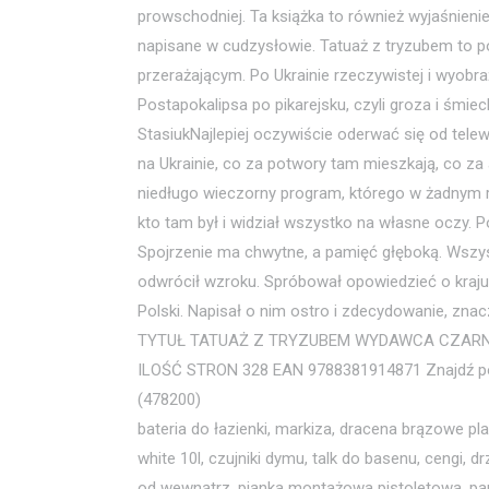
prowschodniej. Ta książka to również wyjaśnieni
napisane w cudzysłowie. Tatuaż z tryzubem to p
przerażającym. Po Ukrainie rzeczywistej i wyo
Postapokalipsa po pikarejsku, czyli groza i śmie
StasiukNajlepiej oczywiście oderwać się od tele
na Ukrainie, co za potwory tam mieszkają, co za an
niedługo wieczorny program, którego w żadnym ra
kto tam był i widział wszystko na własne oczy. 
Spojrzenie ma chwytne, a pamięć głęboką. Wszys
odwrócił wzroku. Spróbował opowiedzieć o kraju, 
Polski. Napisał o nim ostro i zdecydowanie, z
TYTUŁ TATUAŻ Z TRYZUBEM WYDAWCA CZAR
ILOŚĆ STRON 328 EAN 9788381914871 Znajdź 
(478200)
bateria do łazienki, markiza, dracena brązowe pla
white 10l, czujniki dymu, talk do basenu, cengi,
od wewnątrz, pianka montażowa pistoletowa, pa