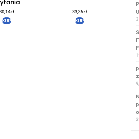
ytania
P
U
30,14
zł
33,36
zł
3
KUP
KUP
S
F
F
1
p
z
9
N
p
o
3