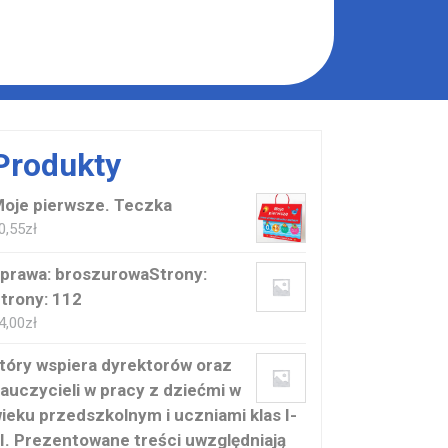
Produkty
oje pierwsze. Teczka
0,55
zł
prawa: broszurowaStrony:
trony: 112
4,00
zł
tóry wspiera dyrektorów oraz
auczycieli w pracy z dziećmi w
ieku przedszkolnym i uczniami klas I-
II. Prezentowane treści uwzględniają