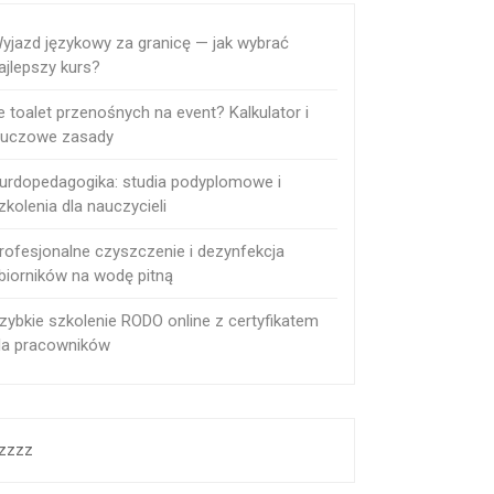
yjazd językowy za granicę — jak wybrać
ajlepszy kurs?
le toalet przenośnych na event? Kalkulator i
luczowe zasady
urdopedagogika: studia podyplomowe i
zkolenia dla nauczycieli
rofesjonalne czyszczenie i dezynfekcja
biorników na wodę pitną
zybkie szkolenie RODO online z certyfikatem
la pracowników
zzzz