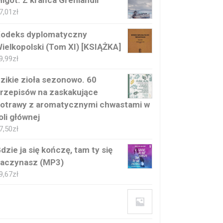
igot. Z krańca Grenlandii
7,01
zł
odeks dyplomatyczny
ielkopolski (Tom XI) [KSIĄŻKA]
9,99
zł
zikie zioła sezonowo. 60
rzepisów na zaskakujące
otrawy z aromatycznymi chwastami w
oli głównej
7,50
zł
dzie ja się kończę, tam ty się
aczynasz (MP3)
9,67
zł