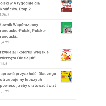
olski w 4 tygodnie dla
kraińców. Etap 2
1,26
zł
łownik Współczesny
rancusko-Polski, Polsko-
rancuski..
9,47
zł
rzyklejaj i koloruj! Wiejskie
wierzęta Olesiejuk"
,15
zł
aprawić przyszłość. Dlaczego
otrzebujemy lepszych
powieści, żeby uratować świat
8,17
zł