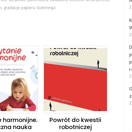
M
2
, gradacje papieru ściernego
K
W
2
D
p
p
r
2
G
z
2
 harmonijne.
Powrót do kwestii
czna nauka
robotniczej