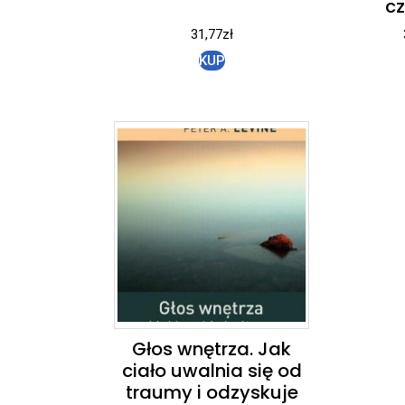
cz
31,77
zł
KUP
Głos wnętrza. Jak
ciało uwalnia się od
traumy i odzyskuje