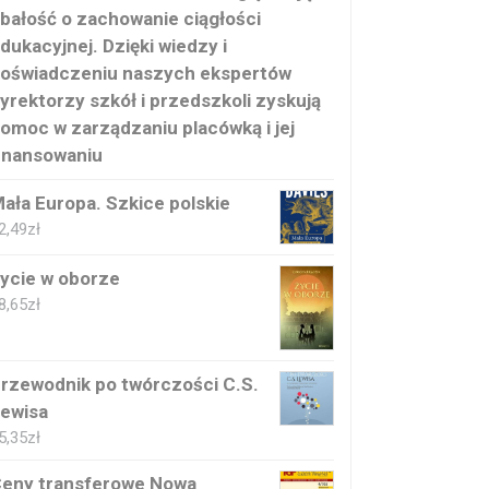
bałość o zachowanie ciągłości
dukacyjnej. Dzięki wiedzy i
oświadczeniu naszych ekspertów
yrektorzy szkół i przedszkoli zyskują
omoc w zarządzaniu placówką i jej
inansowaniu
ała Europa. Szkice polskie
2,49
zł
ycie w oborze
8,65
zł
rzewodnik po twórczości C.S.
ewisa
5,35
zł
eny transferowe Nowa