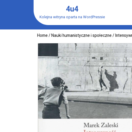
Skip
4u4
to
content
Kolejna witryna oparta na WordPressie
Home
/
Nauki humanistyczne i społeczne
/ Intensyw