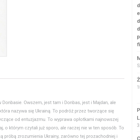
d
e
d
d
p
f
M
5
Ż
1
 w Donbasie. Owszem, jest tam i Donbas, jest i Majdan, ale
P
która nazywa się Ukrainą. To podróż przez tworzące się
L
 ryczące od entuzjazmu. To wyprawa opłotkami najnowszej
3
aj, o którym czytali już sporo, ale raczej nie w ten sposób. To
 są próbą zrozumienia Ukrainy, zarówno tej prozachodniej i
C