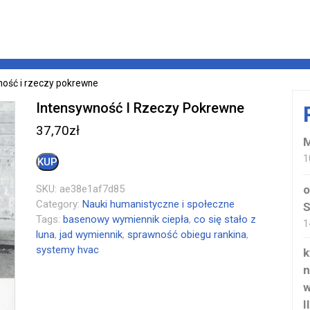
ność i rzeczy pokrewne
Intensywność I Rzeczy Pokrewne
37,70
zł
M
1
KUP
SKU:
ae38e1af7d85
o
Category:
Nauki humanistyczne i społeczne
S
Tags:
basenowy wymiennik ciepła
,
co się stało z
1
luna
,
jad wymiennik
,
sprawność obiegu rankina
,
systemy hvac
k
n
w
I