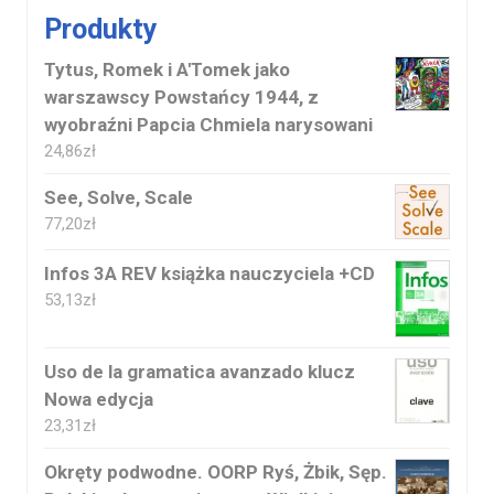
Produkty
Tytus, Romek i A'Tomek jako
warszawscy Powstańcy 1944, z
wyobraźni Papcia Chmiela narysowani
24,86
zł
See, Solve, Scale
77,20
zł
Infos 3A REV książka nauczyciela +CD
53,13
zł
Uso de la gramatica avanzado klucz
Nowa edycja
23,31
zł
Okręty podwodne. OORP Ryś, Żbik, Sęp.