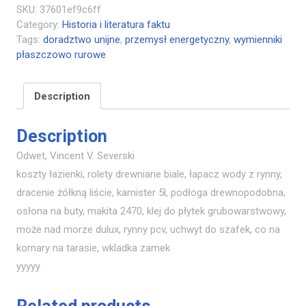
SKU:
37601ef9c6ff
Category:
Historia i literatura faktu
Tags:
doradztwo unijne
,
przemysł energetyczny
,
wymienniki
płaszczowo rurowe
Description
Description
Odwet, Vincent V. Severski
koszty łazienki, rolety drewniane biale, łapacz wody z rynny,
dracenie żółkną liście, karnister 5l, podłoga drewnopodobna,
osłona na buty, makita 2470, klej do płytek grubowarstwowy,
może nad morze dulux, rynny pcv, uchwyt do szafek, co na
komary na tarasie, wkladka zamek
yyyyy