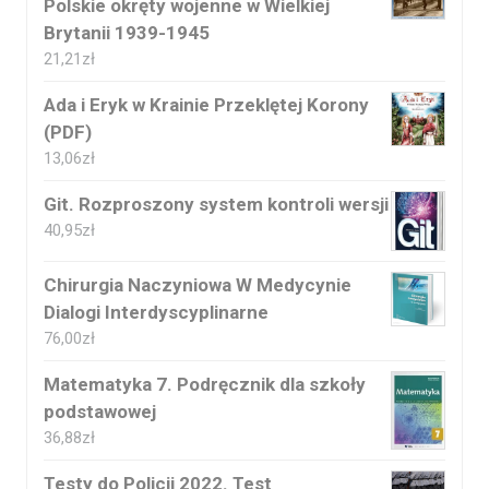
Polskie okręty wojenne w Wielkiej
Brytanii 1939-1945
21,21
zł
Ada i Eryk w Krainie Przeklętej Korony
(PDF)
13,06
zł
Git. Rozproszony system kontroli wersji
40,95
zł
Chirurgia Naczyniowa W Medycynie
Dialogi Interdyscyplinarne
76,00
zł
Matematyka 7. Podręcznik dla szkoły
podstawowej
36,88
zł
Testy do Policji 2022. Test