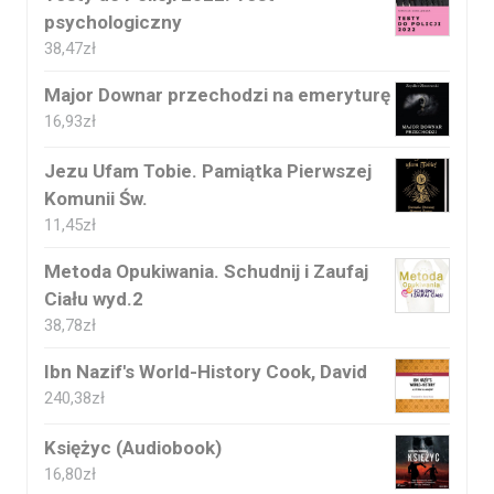
psychologiczny
38,47
zł
Major Downar przechodzi na emeryturę
16,93
zł
Jezu Ufam Tobie. Pamiątka Pierwszej
Komunii Św.
11,45
zł
Metoda Opukiwania. Schudnij i Zaufaj
Ciału wyd.2
38,78
zł
Ibn Nazif's World-History Cook, David
240,38
zł
Księżyc (Audiobook)
16,80
zł