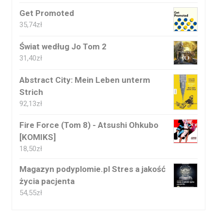
Get Promoted
35,74
zł
Świat według Jo Tom 2
31,40
zł
Abstract City: Mein Leben unterm
Strich
92,13
zł
Fire Force (Tom 8) - Atsushi Ohkubo
[KOMIKS]
18,50
zł
Magazyn podyplomie.pl Stres a jakość
życia pacjenta
54,55
zł