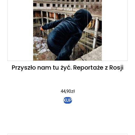
Przyszło nam tu żyć. Reportaże z Rosji
44,90
zł
KUP