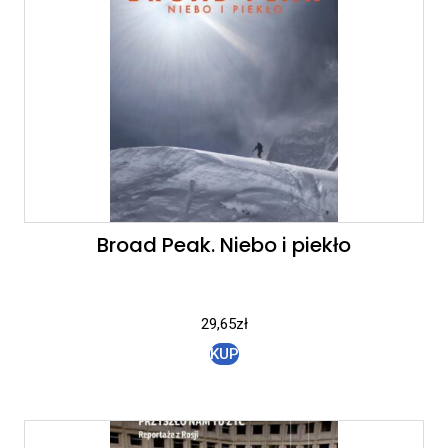
Broad Peak. Niebo i piekło
29,65
zł
KUP