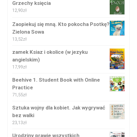
Grzechy księcia
12,90
zł
Zaopiekuj się mną. Kto pokocha Psotkę?
Zielona Sowa
13,52
zł
zamek Ksiaz i okolice (w jezyku
angielskim)
17,99
zł
Beehive 1. Student Book with Online
Practice
71,55
zł
Sztuka wojny dla kobiet. Jak wygrywać
bez walki
23,13
zł
Urodziny prawie wszystkich