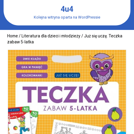
Skip
4u4
to
content
Kolejna witryna oparta na WordPressie
Home
/
Literatura dla dzieci i młodzieży
/ Już się uczę. Teczka
zabaw 5-latka