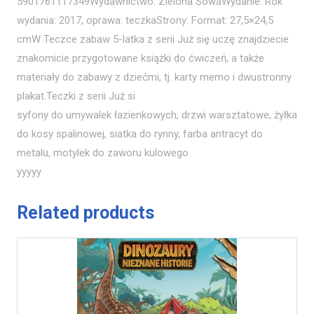
5901761117349Wydawnictwo: Zielona SowaWydanie: Rok
wydania: 2017, oprawa: teczkaStrony: Format: 27,5×24,5
cmW Teczce zabaw 5-latka z serii Już się uczę znajdziecie
znakomicie przygotowane książki do ćwiczeń, a także
materiały do zabawy z dziećmi, tj. karty memo i dwustronny
plakat.Teczki z serii Już si
syfony do umywalek łazienkowych, drzwi warsztatowe, żyłka
do kosy spalinowej, siatka do rynny, farba antracyt do
metalu, motylek do zaworu kulowego
yyyyy
Related products