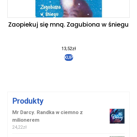
Zaopiekuj się mną. Zagubiona w śniegu
13,52
zł
KUP
Produkty
Mr Darcy. Randka w ciemno z
milionerem
24,22
zł