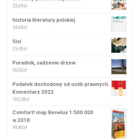
22,69
zł
historia literatury polskiej
54,68
zł
Sisi
25,49
zł
Poradnik, sadzenie drzew.
30,00
zł
Podatek dochodowy od osób prawnych.
Komentarz 2022
163,58
zł
Comfort! map Benelux 1:500 000
w.2018
49,80
zł