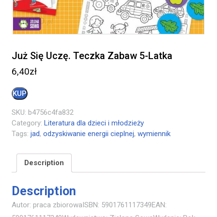
Już Się Uczę. Teczka Zabaw 5-Latka
6,40
zł
KUP
SKU:
b4756c4fa832
Category:
Literatura dla dzieci i młodzieży
Tags:
jad
,
odzyskiwanie energii cieplnej
,
wymiennik
Description
Description
Autor: praca zbiorowaISBN: 5901761117349EAN: