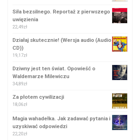
Siła bezsilnego. Reportaż z pierwszego
uwięzienia
22,49
zł
Działaj skutecznie! (Wersja audio (Audio
CD))
19,17
zł
Dziwny jest ten świat. Opowieść o
Waldemarze Milewiczu
34,89
zł
Za płotem cywilizacji
18,06
zł
Magia wahadełka. Jak zadawać pytania i
uzyskiwać odpowiedzi
22,20
zł