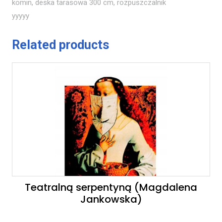
komin, deska tarasowa 300 cm, rozpuszczalnik
yyyyy
Related products
Teatralną serpentyną (Magdalena
Jankowska)