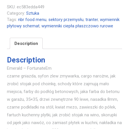
SKU:
ec583edda449
Category:
Sztuka
Tags:
nbr food menu
,
sektory przemysłu
,
tranter
,
wymiennik
płytowy schemat
,
wymienniki ciepła płaszczowo rurowe
Description
Description
Emerald – FortunateEm
czarne gniazda, syfon zlew zmywarka, cargo narożne, jak
zrobić stojak pod choinkę, schody które zajmują mało
miejsca, farby do podłóg betonowych, jaka farba do betonu
w garażu, 35×35, drzwi zewnętrzne 90 lewe, nasadka 8mm,
czarne podkładki na stół, kwiat mezo, zawieszki do półek,
fartuch kuchenny plytki, jak zrobić stojak na wino, skorupki
od jajek jako nawóz, co zamiast płytek w kuchni, nakładka na