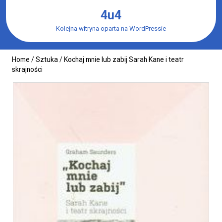
Skip
4u4
to
content
Kolejna witryna oparta na WordPressie
Home
/
Sztuka
/ Kochaj mnie lub zabij Sarah Kane i teatr
skrajności