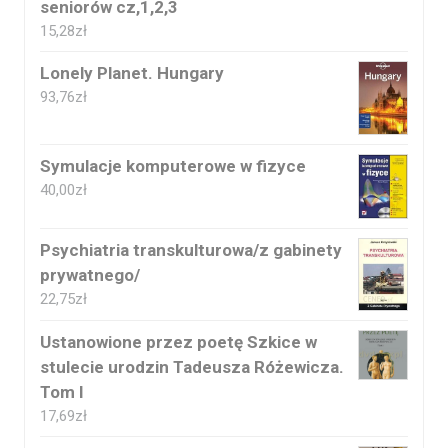
seniorów cz,1,2,3
15,28
zł
Lonely Planet. Hungary
93,76
zł
Symulacje komputerowe w fizyce
40,00
zł
Psychiatria transkulturowa/z gabinety
prywatnego/
22,75
zł
Ustanowione przez poetę Szkice w
stulecie urodzin Tadeusza Różewicza.
Tom I
17,69
zł