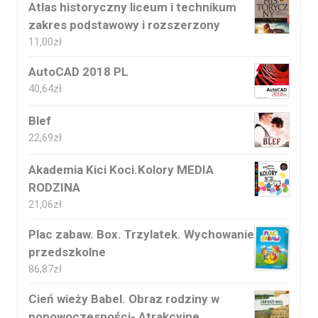
Atlas historyczny liceum i technikum
zakres podstawowy i rozszerzony
11,00
zł
AutoCAD 2018 PL
40,64
zł
Blef
22,69
zł
Akademia Kici Koci.Kolory MEDIA
RODZINA
21,06
zł
Plac zabaw. Box. Trzylatek. Wychowanie
przedszkolne
86,87
zł
Cień wieży Babel. Obraz rodziny w
ponowoczesności- Atrakcyjne