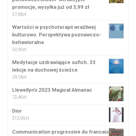
promocje, wysyłka już od 3,99 zł
37,08
zł
Wartości w psychoterapii wrażliwej
kulturowo. Perspektywa poznawczo-
behawioralna
32,90
zł
Medytacje uzdrawiające sufich. 33
lekcje na duchowej ścieżce
29,18
zł
Llewellyn's 2023 Magical Almanac
72,40
zł
Dior
212,00
zł
Communication progressive du francais