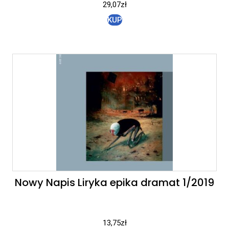
29,07
zł
KUP
Nowy Napis Liryka epika dramat 1/2019
13,75
zł