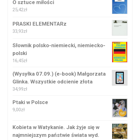
O sztuce miłości
25,42
zł
PRASKI ELEMENTARz
33,93
zł
Słownik polsko-niemiecki, niemiecko-
polski
16,45
zł
(Wysyłka 07.09.) (e-book) Małgorzata
Glinka. Wszystkie odcienie złota
34,99
zł
Ptaki w Polsce
9,00
zł
Kobieta w Watykanie. Jak żyje się w
najmniejszym państwie świata wyd.