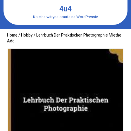
Skip
4u4
to
content
Kolejna witryna oparta na WordPressie
Home
/
Hobby
/ Lehrbuch Der Praktischen Photographie Miethe
Ado..