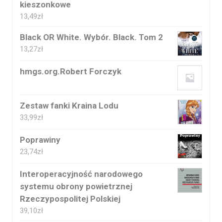
kieszonkowe
13,49
zł
Black OR White. Wybór. Black. Tom 2
13,27
zł
hmgs.org.Robert Forczyk
Zestaw fanki Kraina Lodu
33,99
zł
Poprawiny
23,74
zł
Interoperacyjność narodowego
systemu obrony powietrznej
Rzeczypospolitej Polskiej
39,10
zł