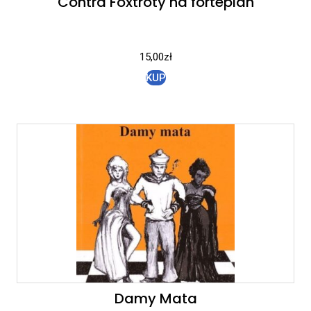
Contra Foxtroty na fortepian
15,00
zł
KUP
Damy Mata