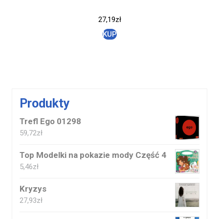
27,19
zł
KUP
Produkty
Trefl Ego 01298
59,72
zł
Top Modelki na pokazie mody Część 4
5,46
zł
Kryzys
27,93
zł