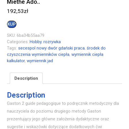
Miethe Ado..
192,53
zł
KUP
SKU:
6ba34b55aa79
Categories:
Hobby
,
rozrywka
Tags:
secespol nowy dwór gdański praca
,
środek do
czyszczenia wymienników ciepła
,
wymiennik ciepła
kalkulator
,
wymiennik jad
Description
Description
Gaston 2 guide pedagogique to podręcznik metodyczny dla
nauczyciela do poziomu drugiego metody Gaston
prezentujący jego główne założenia dydaktyczne oraz
sugestie i wskazówki dotyczące dodatkowych ćwi