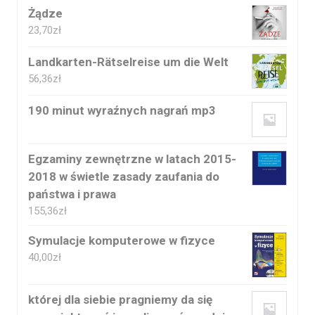
Żądze
23,70
zł
Landkarten-Rätselreise um die Welt
56,36
zł
190 minut wyraźnych nagrań mp3
Egzaminy zewnętrzne w latach 2015-
2018 w świetle zasady zaufania do
państwa i prawa
155,36
zł
Symulacje komputerowe w fizyce
40,00
zł
której dla siebie pragniemy da się