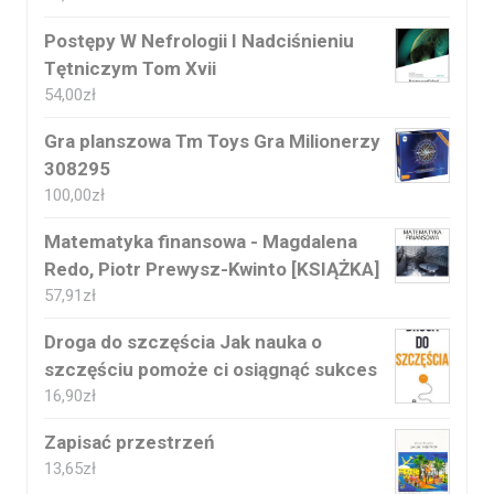
Postępy W Nefrologii I Nadciśnieniu
Tętniczym Tom Xvii
54,00
zł
Gra planszowa Tm Toys Gra Milionerzy
308295
100,00
zł
Matematyka finansowa - Magdalena
Redo, Piotr Prewysz-Kwinto [KSIĄŻKA]
57,91
zł
Droga do szczęścia Jak nauka o
szczęściu pomoże ci osiągnąć sukces
16,90
zł
Zapisać przestrzeń
13,65
zł