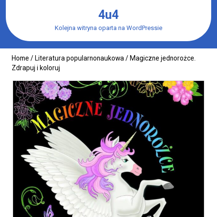
Skip
4u4
to
content
Kolejna witryna oparta na WordPressie
Home
/
Literatura popularnonaukowa
/ Magiczne jednorożce.
Zdrapuj i koloruj