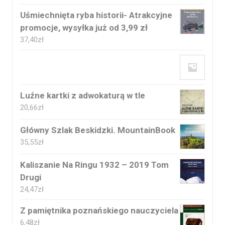
Uśmiechnięta ryba historii- Atrakcyjne
promocje, wysyłka już od 3,99 zł
37,40
zł
Luźne kartki z adwokaturą w tle
20,66
zł
Główny Szlak Beskidzki. MountainBook
35,55
zł
Kaliszanie Na Ringu 1932 – 2019 Tom
Drugi
24,47
zł
Z pamiętnika poznańskiego nauczyciela
6,48
zł