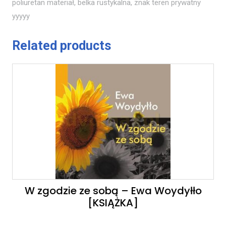
poliuretan materiał, belka rustykalna, znak teren prywatny
yyyyy
Related products
W zgodzie ze sobą – Ewa Woydyłło
[KSIĄŻKA]