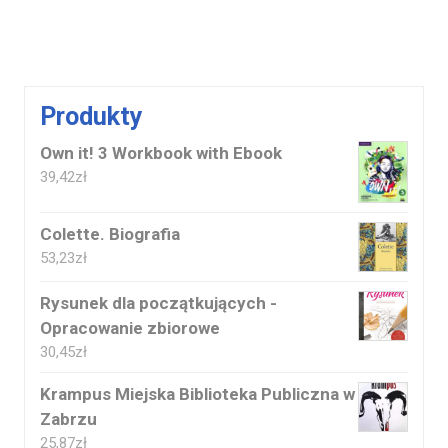
Produkty
Own it! 3 Workbook with Ebook
39,42
zł
Colette. Biografia
53,23
zł
Rysunek dla początkujących -
Opracowanie zbiorowe
30,45
zł
Krampus Miejska Biblioteka Publiczna w
Zabrzu
25,87
zł