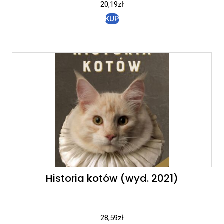
20,19
zł
KUP
Historia kotów (wyd. 2021)
28,59
zł