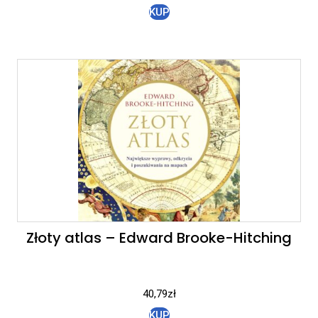
KUP
Złoty atlas – Edward Brooke-Hitching
40,79
zł
KUP