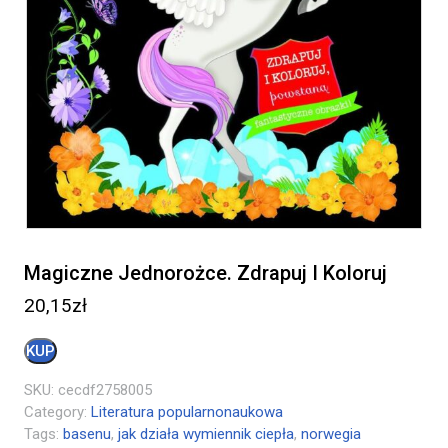
Magiczne Jednorożce. Zdrapuj I Koloruj
20,15
zł
KUP
SKU:
cecdf2758005
Category:
Literatura popularnonaukowa
Tags:
basenu
,
jak działa wymiennik ciepła
,
norwegia