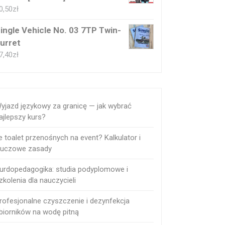
0,50
zł
ingle Vehicle No. 03 7TP Twin-
urret
7,40
zł
yjazd językowy za granicę — jak wybrać
ajlepszy kurs?
le toalet przenośnych na event? Kalkulator i
luczowe zasady
urdopedagogika: studia podyplomowe i
zkolenia dla nauczycieli
rofesjonalne czyszczenie i dezynfekcja
biorników na wodę pitną