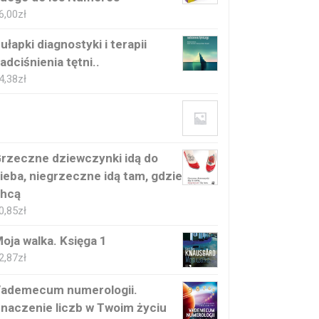
6,00
zł
ułapki diagnostyki i terapii
adciśnienia tętni..
4,38
zł
rzeczne dziewczynki idą do
ieba, niegrzeczne idą tam, gdzie
hcą
0,85
zł
oja walka. Księga 1
2,87
zł
ademecum numerologii.
naczenie liczb w Twoim życiu