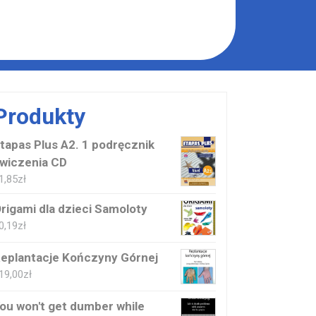
Produkty
tapas Plus A2. 1 podręcznik
wiczenia CD
1,85
zł
rigami dla dzieci Samoloty
0,19
zł
eplantacje Kończyny Górnej
19,00
zł
ou won't get dumber while