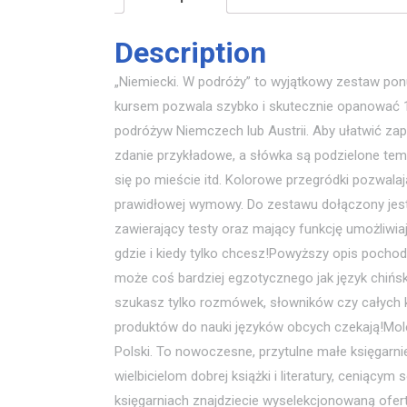
Description
„Niemiecki. W podróży” to wyjątkowy zestaw pon
kursem pozwala szybko i skutecznie opanować 
podróżyw Niemczech lub Austrii. Aby ułatwić za
zdanie przykładowe, a słówka są podzielone tema
się po mieście itd. Kolorowe przegródki pozwal
prawidłowej wymowy. Do zestawu dołączony jest 
zawierający testy oraz mający funkcję umożliwiaj
gdzie i kiedy tylko chcesz!Powyższy opis pocho
może coś bardziej egzotycznego jak język chiński
szukasz tylko rozmówek, słowników czy całych k
produktów do nauki języków obcych czekają!Mole
Polski. To nowoczesne, przytulne małe księgarni
wielbicielom dobrej książki i literatury, ceniący
księgarniach znajdziecie wyselekcjonowaną of