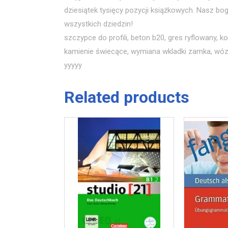
dziesiątek tysięcy pozycji książkowych. Nasz boga
wszystkich dziedzin!
szczypce do profili, beton b20, gres ryflowany, 
kamienie świecące, wymiana wkladki zamka, wó
yyyyy
Related products