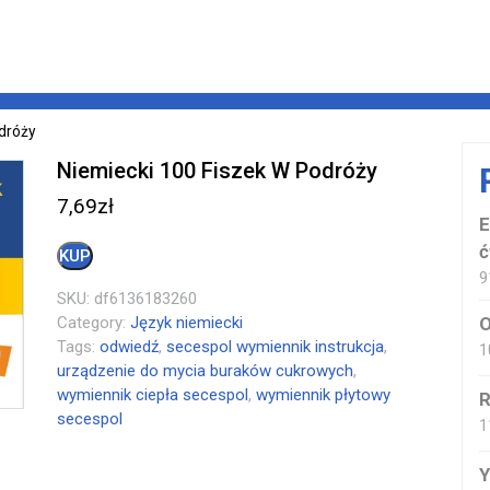
odróży
Niemiecki 100 Fiszek W Podróży
7,69
zł
E
ć
KUP
9
SKU:
df6136183260
Category:
Język niemiecki
O
Tags:
odwiedź
,
secespol wymiennik instrukcja
,
1
urządzenie do mycia buraków cukrowych
,
wymiennik ciepła secespol
,
wymiennik płytowy
R
secespol
1
Y