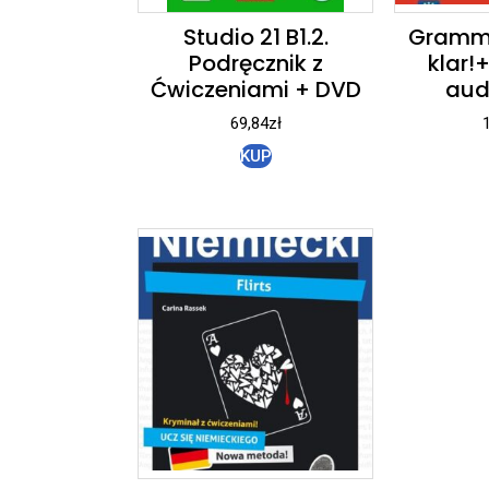
Studio 21 B1.2.
Gramma
Podręcznik z
klar!
Ćwiczeniami + DVD
aud
69,84
zł
KUP