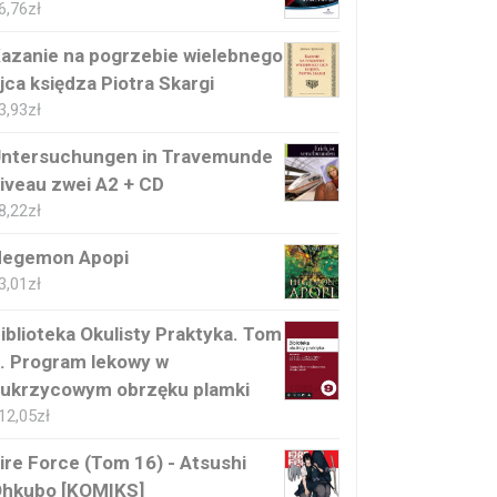
6,76
zł
azanie na pogrzebie wielebnego
jca księdza Piotra Skargi
3,93
zł
ntersuchungen in Travemunde
iveau zwei A2 + CD
8,22
zł
egemon Apopi
3,01
zł
iblioteka Okulisty Praktyka. Tom
. Program lekowy w
ukrzycowym obrzęku plamki
12,05
zł
ire Force (Tom 16) - Atsushi
hkubo [KOMIKS]