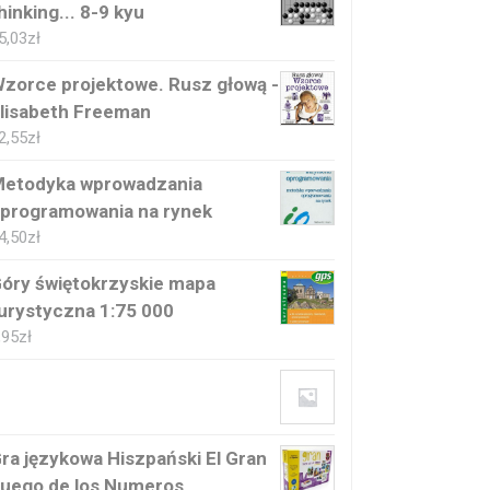
hinking... 8-9 kyu
5,03
zł
zorce projektowe. Rusz głową -
lisabeth Freeman
2,55
zł
etodyka wprowadzania
programowania na rynek
4,50
zł
óry świętokrzyskie mapa
urystyczna 1:75 000
,95
zł
ra językowa Hiszpański El Gran
uego de los Numeros