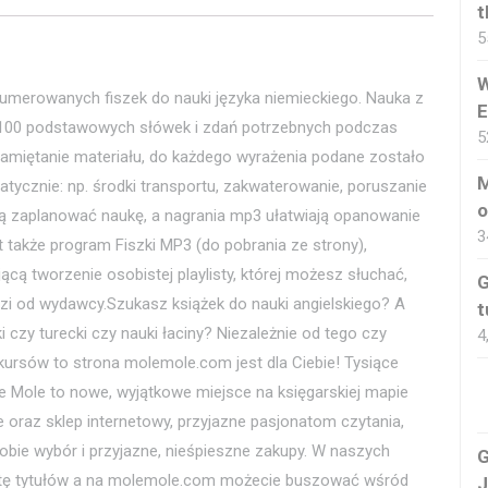
t
5
W
umerowanych fiszek do nauki języka niemieckiego. Nauka z
E
100 podstawowych słówek i zdań potrzebnych podczas
5
pamiętanie materiału, do każdego wyrażenia podane zostało
M
tycznie: np. środki transportu, zakwaterowanie, poruszanie
o
ają zaplanować naukę, a nagrania mp3 ułatwiają opanowanie
3
także program Fiszki MP3 (do pobrania ze strony),
ącą tworzenie osobistej playlisty, której możesz słuchać,
G
dzi od wydawcy.Szukasz książek do nauki angielskiego? A
t
 czy turecki czy nauki łaciny? Niezależnie od tego czy
4
ursów to strona molemole.com jest dla Ciebie! Tysiące
 Mole to nowe, wyjątkowe miejsce na księgarskiej mapie
e oraz sklep internetowy, przyjazne pasjonatom czytania,
m sobie wybór i przyjazne, nieśpieszne zakupy. W naszych
G
ertę tytułów a na molemole.com możecie buszować wśród
J