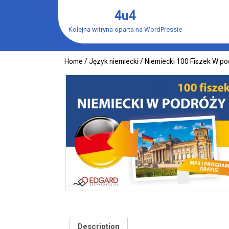
Skip
4u4
to
content
Kolejna witryna oparta na WordPressie
Home
/
Język niemiecki
/ Niemiecki 100 Fiszek W p
Description