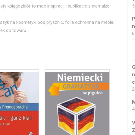
5
ty księgozbiór to moc inspiracji i publikacje z niemalże
P
koszyk na kosmetyki pod prysznic, folia ochronna na meble,
n
zek do towaru
6
G
n
c
2
M
4
V
Z