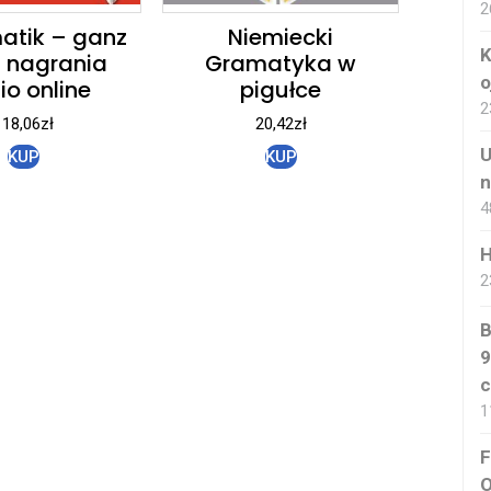
2
tik – ganz
Niemiecki
K
+ nagrania
Gramatyka w
o
io online
pigułce
2
118,06
zł
20,42
zł
U
KUP
KUP
n
4
H
2
B
9
c
1
F
O