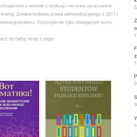
k
 wzbogacone o wnioski z dyskusji i na nowo opracowane
5
ferencji. Zmiana kodeksu prawa administracyjnego z 2017 r.
Z
izacją kodeksu. Dotyczyła nie tylko istniejących norm,
o
1
acz do farby, strop z cegły
F
z
1
P
2
S
5
Y
1