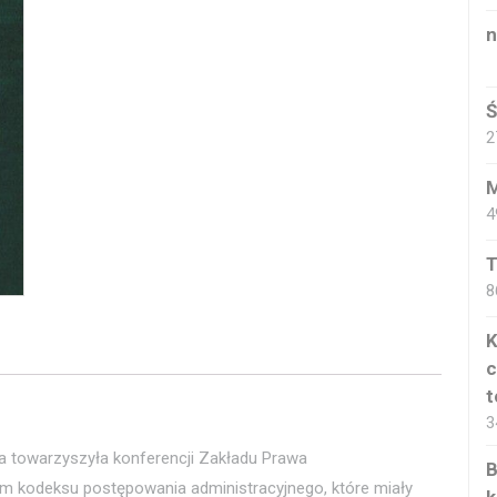
n
Ś
2
M
4
T
8
K
c
t
3
aka towarzyszyła konferencji Zakładu Prawa
B
 kodeksu postępowania administracyjnego, które miały