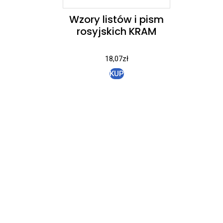
Wzory listów i pism
rosyjskich KRAM
18,07
zł
KUP