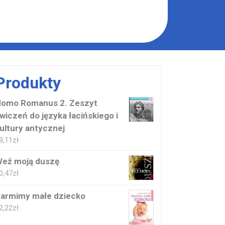
Produkty
omo Romanus 2. Zeszyt
wiczeń do języka łacińskiego i
ultury antycznej
9,11
zł
eź moją duszę
0,47
zł
armimy małe dziecko
2,22
zł