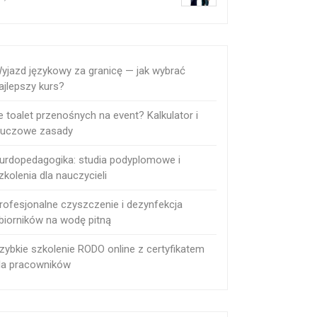
yjazd językowy za granicę — jak wybrać
ajlepszy kurs?
le toalet przenośnych na event? Kalkulator i
luczowe zasady
urdopedagogika: studia podyplomowe i
zkolenia dla nauczycieli
rofesjonalne czyszczenie i dezynfekcja
biorników na wodę pitną
zybkie szkolenie RODO online z certyfikatem
la pracowników