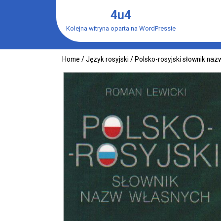
Skip
4u4
to
content
Kolejna witryna oparta na WordPressie
Home
/
Język rosyjski
/ Polsko-rosyjski słownik naz