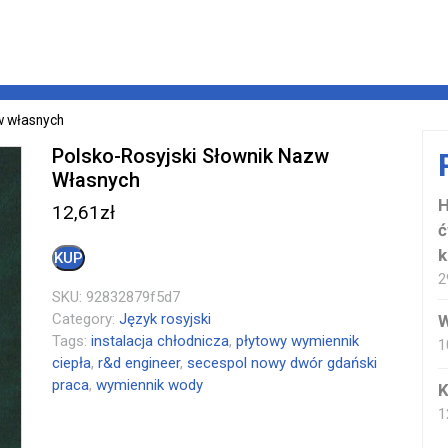
w własnych
Polsko-Rosyjski Słownik Nazw
Własnych
H
12,61
zł
ć
k
KUP
2
SKU:
92832879f5d7
Category:
Język rosyjski
W
Tags:
instalacja chłodnicza
,
płytowy wymiennik
1
ciepła
,
r&d engineer
,
secespol nowy dwór gdański
praca
,
wymiennik wody
K
1