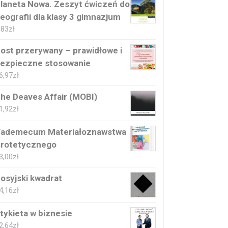
laneta Nowa. Zeszyt ćwiczeń do
eografii dla klasy 3 gimnazjum
,83
zł
ost przerywany – prawidłowe i
ezpieczne stosowanie
6,97
zł
he Deaves Affair (MOBI)
1,92
zł
ademecum Materiałoznawstwa
rotetycznego
3,00
zł
osyjski kwadrat
4,16
zł
tykieta w biznesie
2,64
zł