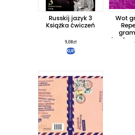
Russkij jazyk 3
Wot g
Książka ćwiczeń
Repe
gram
języka 
9,08
zł
ćwicze
KUP