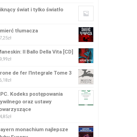
iknący świat i tylko światło
mierć tłumacza
7,25
zł
aneskin: Il Ballo Della Vita [CD]
9,99
zł
rone de fer l'Integrale Tome 3
6,18
zł
PC. Kodeks postępowania
ywilnego oraz ustawy
owarzyszące
4,85
zł
ayern monachium najlepsze