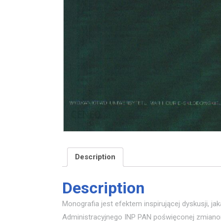
Description
Description
Monografia jest efektem inspirującej dyskusji, j
Administracyjnego INP PAN poświęconej zmianom