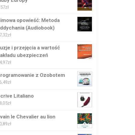
luby Europy
,57
zł
imowa opowieść: Metoda
ddychania (Audiobook)
7,32
zł
uzje i przejęcia a wartość
akładu ubezpieczeń
4,97
zł
rogramowanie z Ozobotem
6,49
zł
crive Litaliano
8,05
zł
vain le Chevalier au lion
0,89
zł