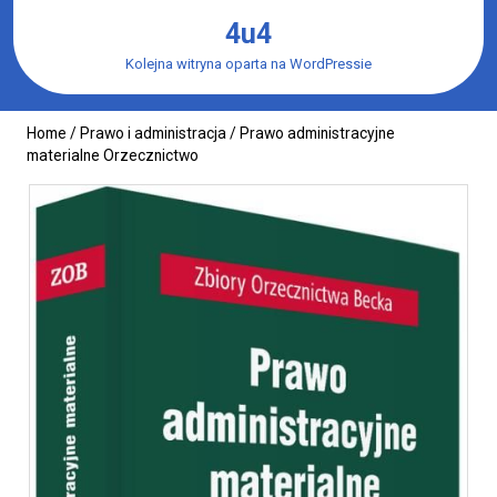
Skip
4u4
to
content
Kolejna witryna oparta na WordPressie
Home
/
Prawo i administracja
/ Prawo administracyjne
materialne Orzecznictwo