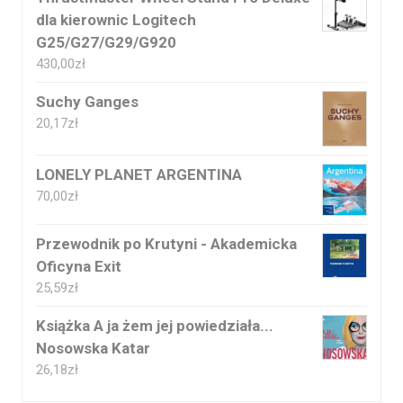
dla kierownic Logitech
G25/G27/G29/G920
430,00
zł
Suchy Ganges
20,17
zł
LONELY PLANET ARGENTINA
70,00
zł
Przewodnik po Krutyni - Akademicka
Oficyna Exit
25,59
zł
Książka A ja żem jej powiedziała...
Nosowska Katar
26,18
zł