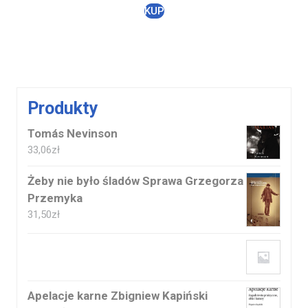
KUP
Produkty
Tomás Nevinson
33,06
zł
Żeby nie było śladów Sprawa Grzegorza
Przemyka
31,50
zł
Apelacje karne Zbigniew Kapiński