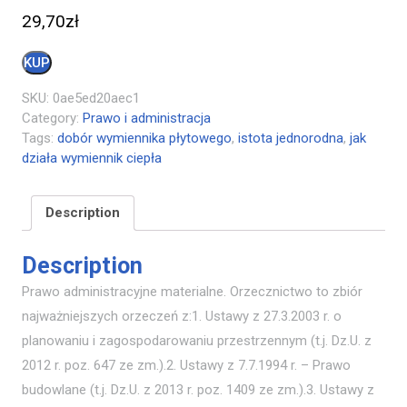
29,70
zł
KUP
SKU:
0ae5ed20aec1
Category:
Prawo i administracja
Tags:
dobór wymiennika płytowego
,
istota jednorodna
,
jak
działa wymiennik ciepła
Description
Description
Prawo administracyjne materialne. Orzecznictwo to zbiór
najważniejszych orzeczeń z:1. Ustawy z 27.3.2003 r. o
planowaniu i zagospodarowaniu przestrzennym (t.j. Dz.U. z
2012 r. poz. 647 ze zm.).2. Ustawy z 7.7.1994 r. – Prawo
budowlane (t.j. Dz.U. z 2013 r. poz. 1409 ze zm.).3. Ustawy z