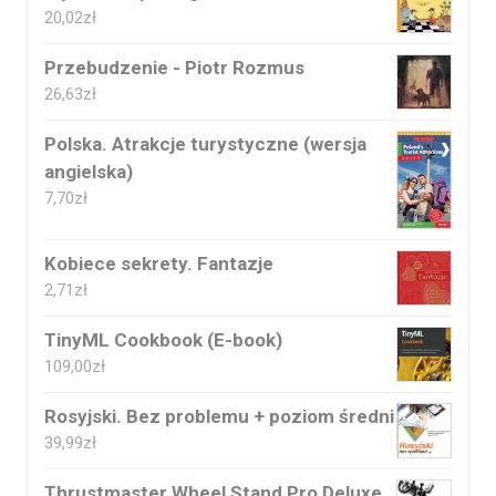
20,02
zł
Przebudzenie - Piotr Rozmus
26,63
zł
Polska. Atrakcje turystyczne (wersja
angielska)
7,70
zł
Kobiece sekrety. Fantazje
2,71
zł
TinyML Cookbook (E-book)
109,00
zł
Rosyjski. Bez problemu + poziom średni
39,99
zł
Thrustmaster Wheel Stand Pro Deluxe