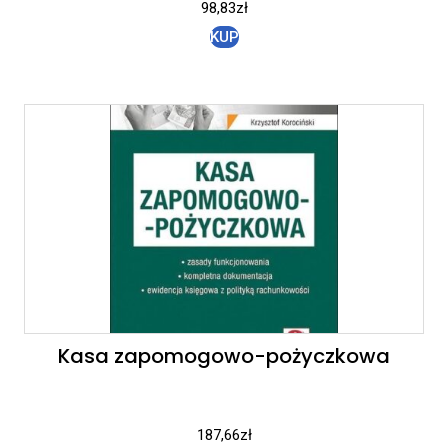
98,83
zł
KUP
Kasa zapomogowo-pożyczkowa
187,66
zł