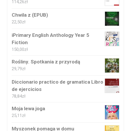
114,26
zł
Chwila z (EPUB)
22,50
zł
iPrimary English Anthology Year 5
Fiction
150,00
zł
Rośliny. Spotkania z przyrodą
29,79
zł
Diccionario practico de gramatica Libro
de ejercicios
78,84
zł
Moja lewa joga
25,11
zł
Myszonek pomaga w domu