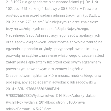
21.8.1997 r. o gospodarce nieruchomościami (t.j. Dz.U. Nr
102, poz. 651 ze zm.).4. Ustawy z 30.8.2002 r. – Prawo o
postępowaniu przed sądami administracyjnymi (t.j. Dz.U. z
2012 r. poz. 270 ze zm.).W niniejszym zbiorze znajdziesz
tezy najważniejszych orzeczeń Sądu Najwyższego,
Naczelnego Sadu Administracyjnego, sądów apelacyjnych
oraz sądów okręgowych. Zbiór można spokojnie zabrać na
egzamin, a ponadto artykuły i przyporządkowane im tezy
pozwolą na szybkie znalezienie właściwego orzeczenia.Jeśli
zatem jesteś aplikantem tuż przed końcowym egzaminem
prawniczym zawodowym oto zestaw książek z
Orzecznictwem aplikanta, które musisz mieć każdego dnia
pod ręką, aby zdać egzamin adwokacki lub radcowski w
2014 r.ISBN: 9788325562380EAN:
9788325562380Wydawnictwo: C.H. BeckAutorzy: Jakub
RychlikRok wydania: 2014Ilość stron: 510Oprawa:
miękkaFormat: 16.5×23.8cm