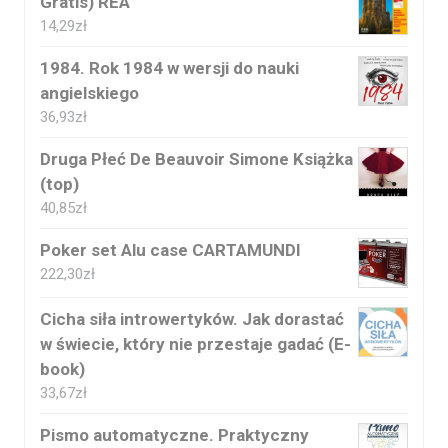
Gratis) REA
14,29
zł
1984. Rok 1984 w wersji do nauki
angielskiego
36,93
zł
Druga Płeć De Beauvoir Simone Książka
(top)
40,85
zł
Poker set Alu case CARTAMUNDI
222,30
zł
Cicha siła introwertyków. Jak dorastać
w świecie, który nie przestaje gadać (E-
book)
33,67
zł
Pismo automatyczne. Praktyczny