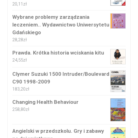
20,11
zł
Wybrane problemy zarządzania
leczeniem.. Wydawnictwo Uniwersytetu
Gdańskiego
28,28
zł
Prawda. Krótka historia wciskania kitu
24,55
zł
Clymer Suzuki 1500 Intruder/Boulevard
C90 1998-2009
183,20
zł
Changing Health Behaviour
258,80
zł
Angielski w przedszkolu. Gry i zabawy