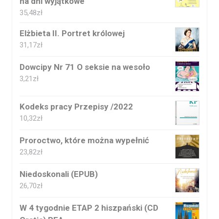
na dni wyjątkowe
35,48
zł
Elżbieta II. Portret królowej
31,17
zł
Dowcipy Nr 71 O seksie na wesoło
3,21
zł
Kodeks pracy Przepisy /2022
10,32
zł
Proroctwo, które można wypełnić
23,82
zł
Niedoskonali (EPUB)
26,70
zł
W 4 tygodnie ETAP 2 hiszpański (CD