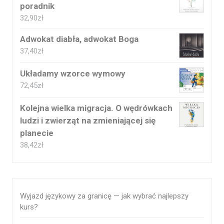
poradnik
32,90
zł
Adwokat diabła, adwokat Boga
37,40
zł
Układamy wzorce wymowy
72,45
zł
Kolejna wielka migracja. O wędrówkach
ludzi i zwierząt na zmieniającej się
planecie
38,42
zł
Wyjazd językowy za granicę — jak wybrać najlepszy
kurs?