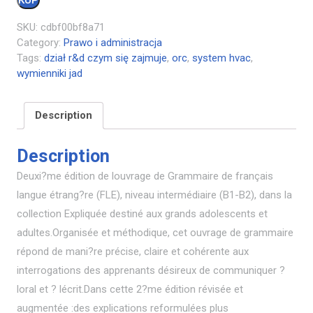
SKU:
cdbf00bf8a71
Category:
Prawo i administracja
Tags:
dział r&d czym się zajmuje
,
orc
,
system hvac
,
wymienniki jad
Description
Description
Deuxi?me édition de louvrage de Grammaire de français
langue étrang?re (FLE), niveau intermédiaire (B1-B2), dans la
collection Expliquée destiné aux grands adolescents et
adultes.Organisée et méthodique, cet ouvrage de grammaire
répond de mani?re précise, claire et cohérente aux
interrogations des apprenants désireux de communiquer ?
loral et ? lécrit.Dans cette 2?me édition révisée et
augmentée :des explications reformulées plus