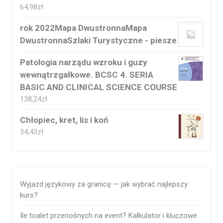
64,98
zł
rok 2022Mapa DwustronnaMapa
DwustronnaSzlaki Turystyczne - piesze
Patologia narządu wzroku i guzy
wewnątrzgałkowe. BCSC 4. SERIA
BASIC AND CLINICAL SCIENCE COURSE
138,24
zł
Chłopiec, kret, lis i koń
34,43
zł
Wyjazd językowy za granicę — jak wybrać najlepszy
kurs?
Ile toalet przenośnych na event? Kalkulator i kluczowe