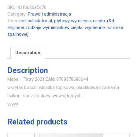
SKU:
92fbc26a5d76
Category:
Prawo i administracja
Tags:
coil calculator pl
,
płytowy wymiennik ciepła
,
r&d
engineer
,
rodzaje wymienników ciepła
,
wymiennik na rurze
spalinowej
Description
Description
Mapa – Tatry 2021.EAN: 9788378686644
wkrętak bosch, wkladka topikowa, plastikowa szafka na
balkon, klucz do drzwi wewnętrznych
yyyyy
Related products