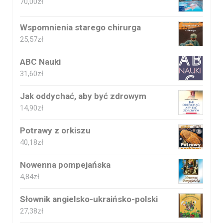
70,00
zł
Wspomnienia starego chirurga
25,57
zł
ABC Nauki
31,60
zł
Jak oddychać, aby być zdrowym
14,90
zł
Potrawy z orkiszu
40,18
zł
Nowenna pompejańska
4,84
zł
Słownik angielsko-ukraińsko-polski
27,38
zł