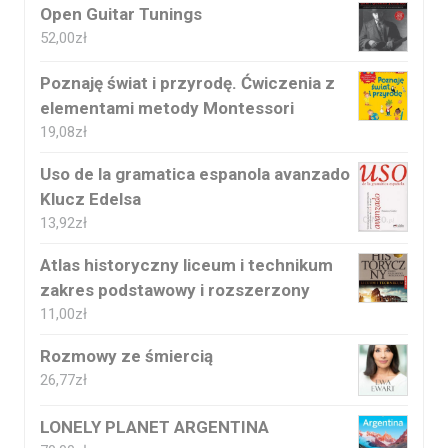
Open Guitar Tunings
52,00
zł
Poznaję świat i przyrodę. Ćwiczenia z
elementami metody Montessori
19,08
zł
Uso de la gramatica espanola avanzado
Klucz Edelsa
13,92
zł
Atlas historyczny liceum i technikum
zakres podstawowy i rozszerzony
11,00
zł
Rozmowy ze śmiercią
26,77
zł
LONELY PLANET ARGENTINA