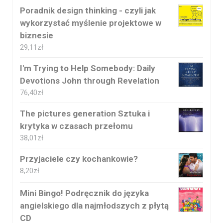
Poradnik design thinking - czyli jak
wykorzystać myślenie projektowe w
biznesie
29,11
zł
I'm Trying to Help Somebody: Daily
Devotions John through Revelation
76,40
zł
The pictures generation Sztuka i
krytyka w czasach przełomu
38,01
zł
Przyjaciele czy kochankowie?
8,20
zł
Mini Bingo! Podręcznik do języka
angielskiego dla najmłodszych z płytą
CD