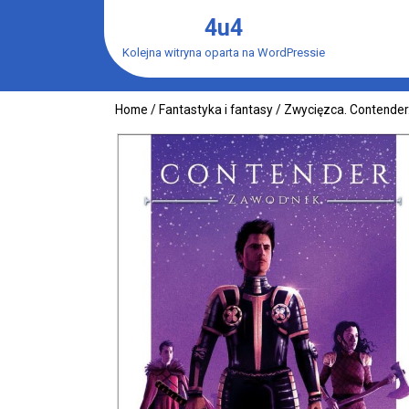
Skip
4u4
to
content
Kolejna witryna oparta na WordPressie
Home
/
Fantastyka i fantasy
/ Zwycięzca. Contender