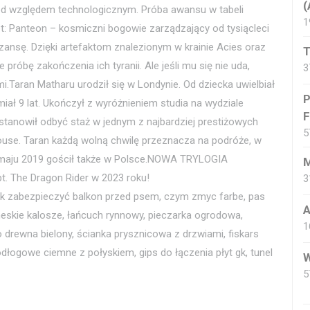
(
 pod względem technologicznym. Próba awansu w tabeli
1
t: Panteon – kosmiczni bogowie zarządzający od tysiącleci
szansę. Dzięki artefaktom znalezionym w krainie Acies oraz
T
róbę zakończenia ich tyranii. Ale jeśli mu się nie uda,
3
emi.Taran Matharu urodził się w Londynie. Od dziecka uwielbiał
P
miał 9 lat. Ukończył z wyróżnieniem studia na wydziale
F
ostanowił odbyć staż w jednym z najbardziej prestiżowych
5
ouse. Taran każdą wolną chwilę przeznacza na podróże, w
i maju 2019 gościł także w Polsce.NOWA TRYLOGIA
M
. The Dragon Rider w 2023 roku!
3
jak zabezpieczyć balkon przed psem, czym zmyc farbe, pas
A
 meskie kalosze, łańcuch rynnowy, pieczarka ogrodowa,
1
o drewna bielony, ścianka prysznicowa z drzwiami, fiskars
odłogowe ciemne z połyskiem, gips do łączenia płyt gk, tunel
W
5