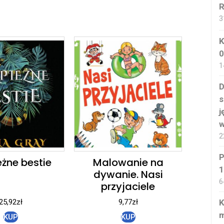
3
K
0
1
D
s
j
w
2
P
eżne bestie
Malowanie na
1
dywanie. Nasi
6
przyjaciele
25,92
zł
9,77
zł
K
m
KUP
KUP