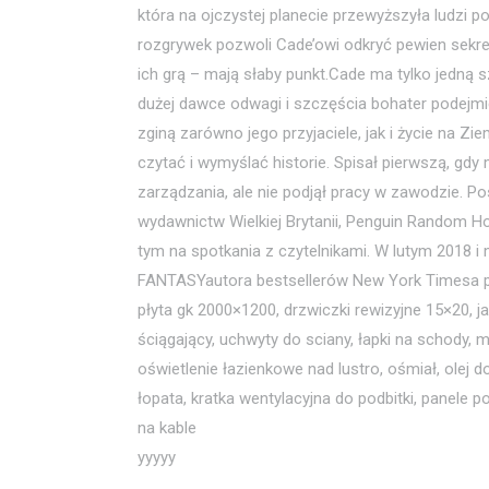
która na ojczystej planecie przewyższyła ludzi
rozgrywek pozwoli Cade’owi odkryć pewien sekre
ich grą – mają słaby punkt.Cade ma tylko jedną 
dużej dawce odwagi i szczęścia bohater podejmie p
zginą zarówno jego przyjaciele, jak i życie na Zi
czytać i wymyślać historie. Spisał pierwszą, gdy 
zarządzania, ale nie podjął pracy w zawodzie. P
wydawnictw Wielkiej Brytanii, Penguin Random H
tym na spotkania z czytelnikami. W lutym 2018 
FANTASYautora bestsellerów New York Timesa pt
płyta gk 2000×1200, drzwiczki rewizyjne 15×20, 
ściągający, uchwyty do sciany, łapki na schody,
oświetlenie łazienkowe nad lustro, ośmiał, olej d
łopata, kratka wentylacyjna do podbitki, panele p
na kable
yyyyy