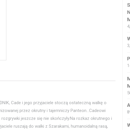
S
N
M
4
W
3
P
1
M
M
5
IK, Cade i jego przyjaciele stoczą ostateczną walkę o
A
ganizowanej przez okrutny i tajemniczy Panteon…Cadeowi
8
 rozgrywki jeszcze się nie skończyły.Na rozkaz okrutnego i
W
jaciele ruszają do walki z Szarakami, humanoidalną rasą,