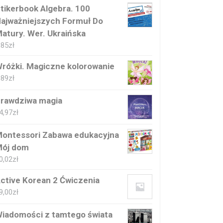
tikerbook Algebra. 100
ajważniejszych Formuł Do
atury. Wer. Ukraińska
,85
zł
różki. Magiczne kolorowanie
,89
zł
rawdziwa magia
4,97
zł
ontessori Zabawa edukacyjna
ój dom
0,02
zł
ctive Korean 2 Ćwiczenia
9,00
zł
iadomości z tamtego świata