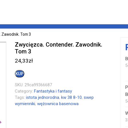
. Zawodnik. Tom 3
Zwycięzca. Contender. Zawodnik.
Tom 3
B
24,33
zł
5
KUP
SKU:
29ca99366687
P
Category:
Fantastyka i fantasy
B
Tags:
istota jednorodna
,
kw 38 8-10
,
swep
5
wymienniki
,
wężownica basenowa
W
3