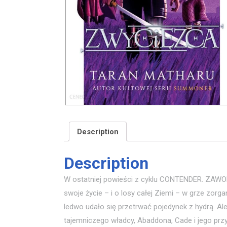
Description
Description
W ostatniej powieści z cyklu CONTENDER. ZAWODN
swoje życie – i o losy całej Ziemi – w grze zor
ledwo udało się przetrwać pojedynek z hydrą. Ale
tajemniczego władcy, Abaddona, Cade i jego przy