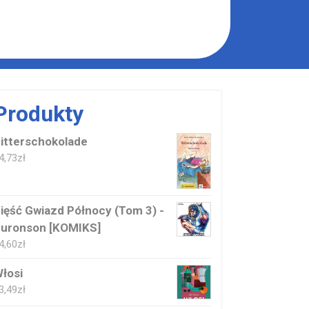
Produkty
itterschokolade
4,73
zł
ięść Gwiazd Północy (Tom 3) -
uronson [KOMIKS]
4,60
zł
łosi
3,49
zł