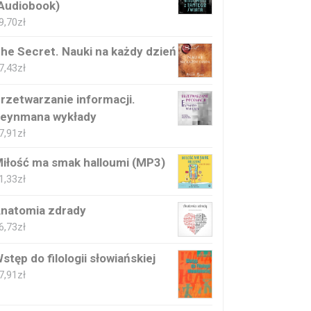
Audiobook)
9,70
zł
he Secret. Nauki na każdy dzień
7,43
zł
rzetwarzanie informacji.
eynmana wykłady
7,91
zł
iłość ma smak halloumi (MP3)
1,33
zł
natomia zdrady
6,73
zł
stęp do filologii słowiańskiej
7,91
zł