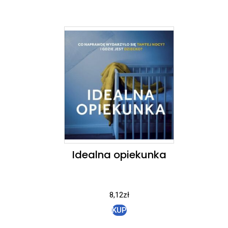
Idealna opiekunka
8,12
zł
KUP