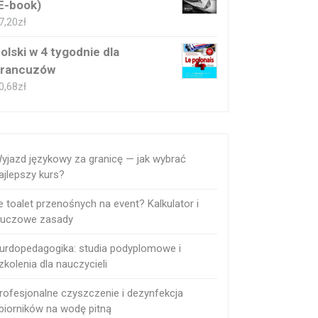
E-book)
7,20
zł
olski w 4 tygodnie dla
rancuzów
0,68
zł
yjazd językowy za granicę — jak wybrać
ajlepszy kurs?
le toalet przenośnych na event? Kalkulator i
luczowe zasady
urdopedagogika: studia podyplomowe i
zkolenia dla nauczycieli
rofesjonalne czyszczenie i dezynfekcja
biorników na wodę pitną