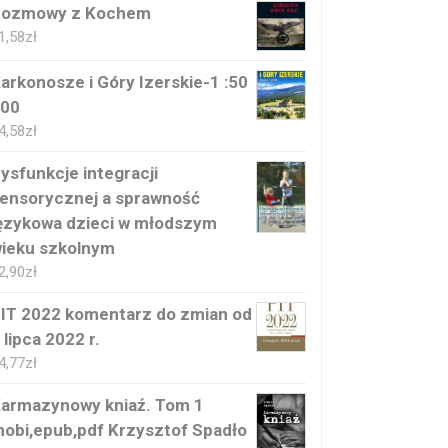
Rozmowy z Kochem
1,58
zł
arkonosze i Góry Izerskie-1 :50
00
4,58
zł
ysfunkcje integracji
ensorycznej a sprawność
ęzykowa dzieci w młodszym
ieku szkolnym
2,90
zł
IT 2022 komentarz do zmian od
 lipca 2022 r.
4,77
zł
armazynowy kniaź. Tom 1
obi,epub,pdf Krzysztof Spadło