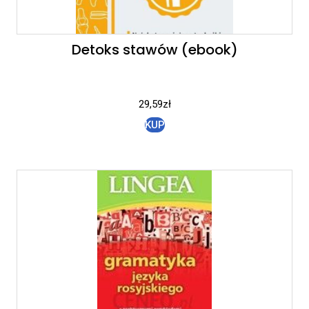
Detoks stawów (ebook)
29,59
zł
KUP