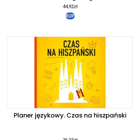
44,92
zł
KUP
Planer językowy. Czas na hiszpański
26,23
zł