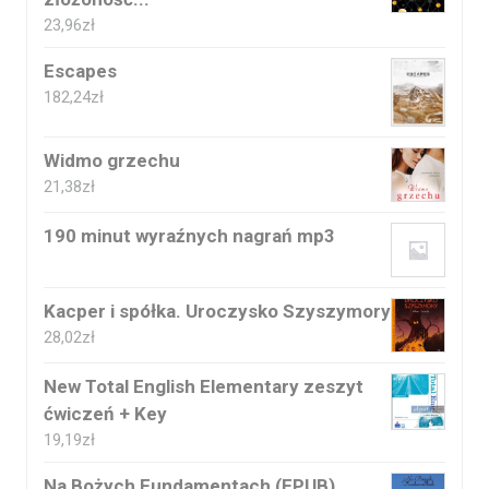
23,96
zł
Escapes
182,24
zł
Widmo grzechu
21,38
zł
190 minut wyraźnych nagrań mp3
Kacper i spółka. Uroczysko Szyszymory
28,02
zł
New Total English Elementary zeszyt
ćwiczeń + Key
19,19
zł
Na Bożych Fundamentach (EPUB)