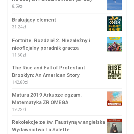
8,59
zł
Brakujący element
31,24
zł
Fortnite. Rozdział 2. Niezależny i
nieoficjalny poradnik gracza
11,60
zł
The Rise and Fall of Protestant
Brooklyn: An American Story
142,80
zł
Matura 2019 Arkusze egzam.
Matematyka ZR OMEGA
19,22
zł
Rekolekcje ze św. Faustyną w.angielska
Wydawnictwo La Salette