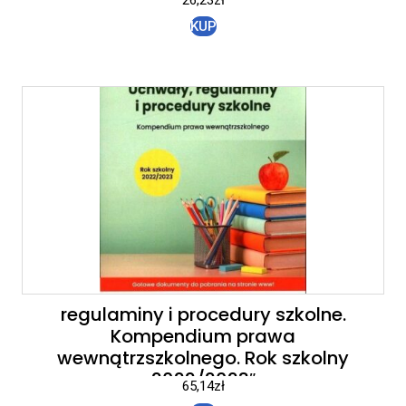
KUP
regulaminy i procedury szkolne.
Kompendium prawa
wewnątrzszkolnego. Rok szkolny
2022/2023″
65,14
zł