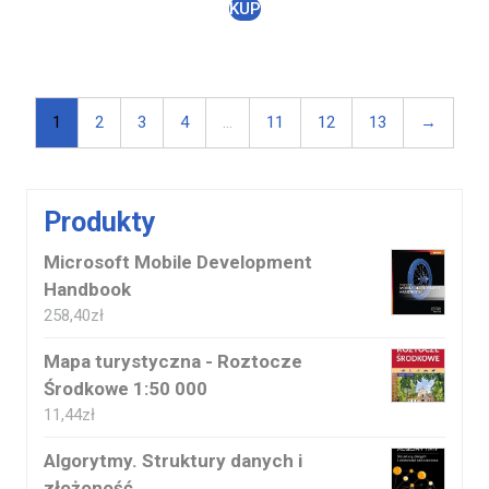
KUP
1
2
3
4
…
11
12
13
→
Produkty
Microsoft Mobile Development
Handbook
258,40
zł
Mapa turystyczna - Roztocze
Środkowe 1:50 000
11,44
zł
Algorytmy. Struktury danych i
złożoność...