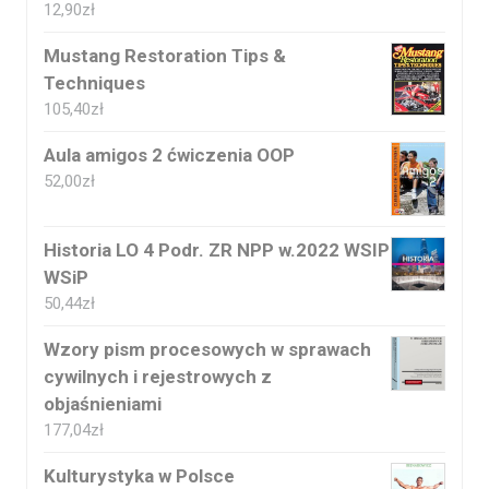
12,90
zł
Mustang Restoration Tips &
Techniques
105,40
zł
Aula amigos 2 ćwiczenia OOP
52,00
zł
Historia LO 4 Podr. ZR NPP w.2022 WSIP
WSiP
50,44
zł
Wzory pism procesowych w sprawach
cywilnych i rejestrowych z
objaśnieniami
177,04
zł
Kulturystyka w Polsce