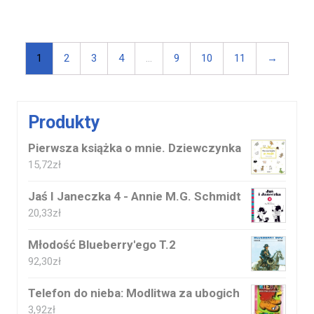
1
2
3
4
…
9
10
11
→
Produkty
Pierwsza książka o mnie. Dziewczynka
15,72
zł
Jaś I Janeczka 4 - Annie M.G. Schmidt
20,33
zł
Młodość Blueberry'ego T.2
92,30
zł
Telefon do nieba: Modlitwa za ubogich
3,92
zł