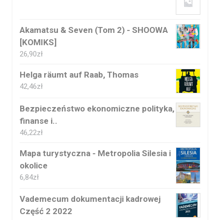
Akamatsu & Seven (Tom 2) - SHOOWA
[KOMIKS]
26,90
zł
Helga räumt auf Raab, Thomas
42,46
zł
Bezpieczeństwo ekonomiczne polityka,
finanse i..
46,22
zł
Mapa turystyczna - Metropolia Silesia i
okolice
6,84
zł
Vademecum dokumentacji kadrowej
Część 2 2022