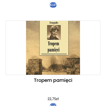
KUP
Tropem pamięci
22,75
zł
KUP