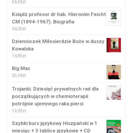
63,69
zł
Ksiądz profesor dr hab. Hieronim Feicht
CM (1894-1967). Biografia
34,30
zł
Dzienniczek Miłosierdzie Boże w duszy
Kowalska
14,90
zł
Big Mac
20,34
zł
Trojanki. Dziesięć prywatnych rad dla
początkujących w chemioterapii
potrójnie ujemnego raka piersi
13,30
zł
Szybki kurs językowy Hiszpański w 1
miesiąc + 3 tablice językowe + CD