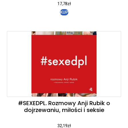
17,78
zł
KUP
#SEXEDPL. Rozmowy Anji Rubik o
dojrzewaniu, miłości i seksie
32,19
zł