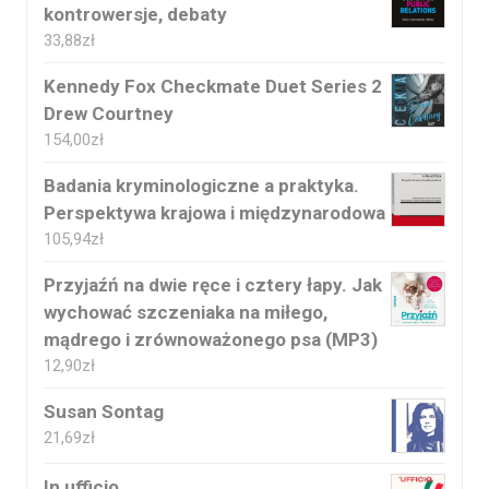
kontrowersje, debaty
33,88
zł
Kennedy Fox Checkmate Duet Series 2
Drew Courtney
154,00
zł
Badania kryminologiczne a praktyka.
Perspektywa krajowa i międzynarodowa
105,94
zł
Przyjaźń na dwie ręce i cztery łapy. Jak
wychować szczeniaka na miłego,
mądrego i zrównoważonego psa (MP3)
12,90
zł
Susan Sontag
21,69
zł
In ufficio