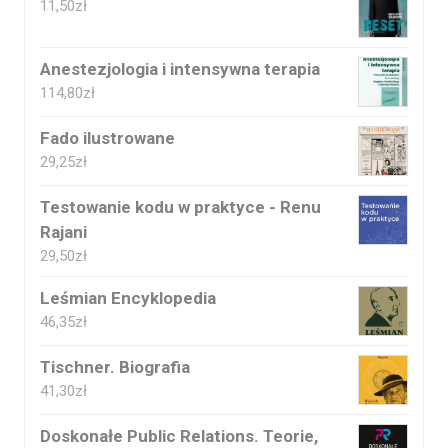
11,50
zł
Anestezjologia i intensywna terapia
114,80
zł
Fado ilustrowane
29,25
zł
Testowanie kodu w praktyce - Renu
Rajani
29,50
zł
Leśmian Encyklopedia
46,35
zł
Tischner. Biografia
41,30
zł
Doskonałe Public Relations. Teorie,