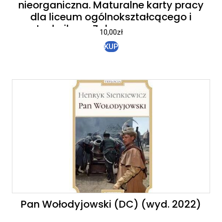
nieorganiczna. Maturalne karty pracy
dla liceum ogólnokształcącego i
technikum. Zakres rozszerzony
10,00
zł
KUP
Pan Wołodyjowski (DC) (wyd. 2022)