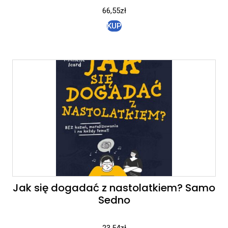
66,55
zł
KUP
Jak się dogadać z nastolatkiem? Samo
Sedno
23,54
zł