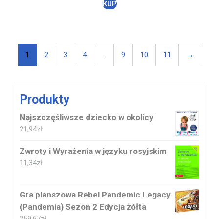
KUP
1
2
3
4
…
9
10
11
→
Produkty
Najszczęśliwsze dziecko w okolicy
21,94
zł
Zwroty i Wyrażenia w języku rosyjskim
11,34
zł
Gra planszowa Rebel Pandemic Legacy
(Pandemia) Sezon 2 Edycja żółta
259,67
zł