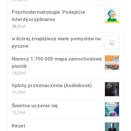
Psychodermatologia. Podejście
interdyscyplinarne
58,06
zł
w której znajdziesz wiele pomysłów na
pyszne
Niemcy 1:750 000 mapa samochodowa
plastik
14,00
zł
Sploty przeznaczenia (Audiobook)
31,29
zł
Świetne uczenie się
15,39
zł
Reset