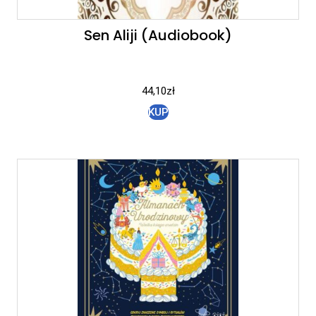
Sen Aliji (Audiobook)
44,10
zł
KUP