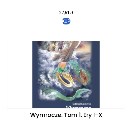
27,61
zł
KUP
Wymrocze. Tom 1. Ery I-X