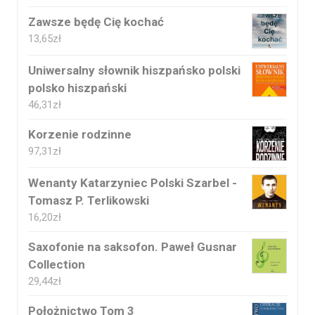
Zawsze będę Cię kochać
13,65
zł
Uniwersalny słownik hiszpańsko polski
polsko hiszpański
46,31
zł
Korzenie rodzinne
97,31
zł
Wenanty Katarzyniec Polski Szarbel -
Tomasz P. Terlikowski
16,20
zł
Saxofonie na saksofon. Paweł Gusnar
Collection
29,44
zł
Położnictwo Tom 3