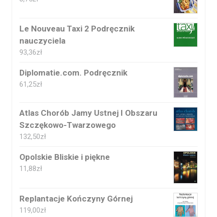
Le Nouveau Taxi 2 Podręcznik
nauczyciela
93,36
zł
Diplomatie.com. Podręcznik
61,25
zł
Atlas Chorób Jamy Ustnej I Obszaru
Szczękowo-Twarzowego
132,50
zł
Opolskie Bliskie i piękne
11,88
zł
Replantacje Kończyny Górnej
119,00
zł