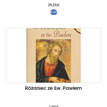
29,33
zł
KUP
Różaniec ze św. Pawłem
1,90
zł