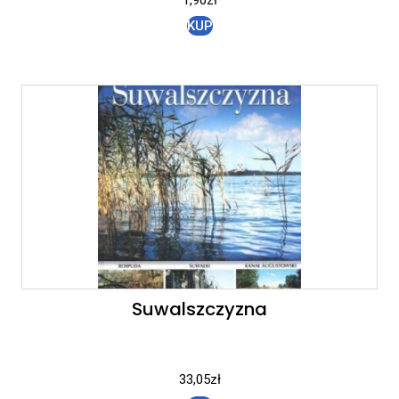
KUP
Suwalszczyzna
33,05
zł