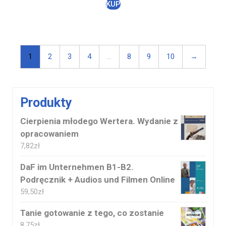
KUP
1
2
3
4
…
8
9
10
→
Produkty
Cierpienia młodego Wertera. Wydanie z
opracowaniem
7,82
zł
DaF im Unternehmen B1-B2.
Podręcznik + Audios und Filmen Online
59,50
zł
Tanie gotowanie z tego, co zostanie
8,75
zł