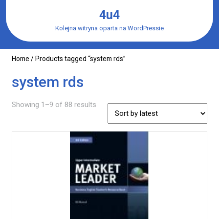
Skip
4u4
to
content
Kolejna witryna oparta na WordPressie
Home
/ Products tagged “system rds”
system rds
Showing 1–9 of 88 results