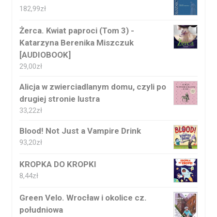
182,99
zł
Żerca. Kwiat paproci (Tom 3) -
Katarzyna Berenika Miszczuk
[AUDIOBOOK]
29,00
zł
Alicja w zwierciadlanym domu, czyli po
drugiej stronie lustra
33,22
zł
Blood! Not Just a Vampire Drink
93,20
zł
KROPKA DO KROPKI
8,44
zł
Green Velo. Wrocław i okolice cz.
południowa