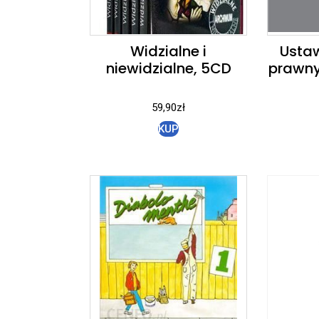
Widzialne i
Usta
niewidzialne, 5CD
prawny
59,90
zł
KUP