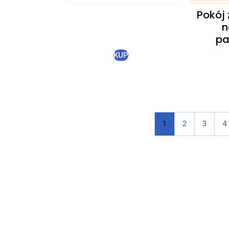
Pokój
n
pa
KUP
1
2
3
4