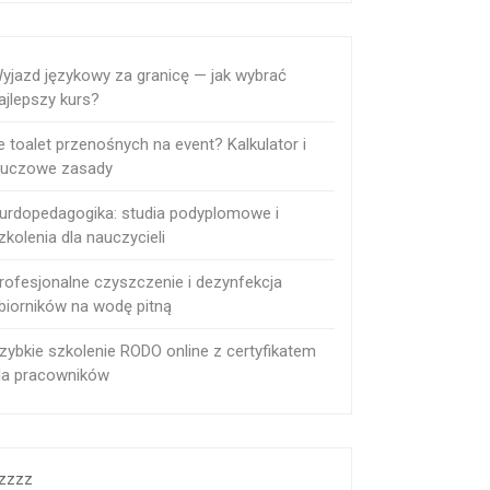
yjazd językowy za granicę — jak wybrać
ajlepszy kurs?
le toalet przenośnych na event? Kalkulator i
luczowe zasady
urdopedagogika: studia podyplomowe i
zkolenia dla nauczycieli
rofesjonalne czyszczenie i dezynfekcja
biorników na wodę pitną
zybkie szkolenie RODO online z certyfikatem
la pracowników
zzzz