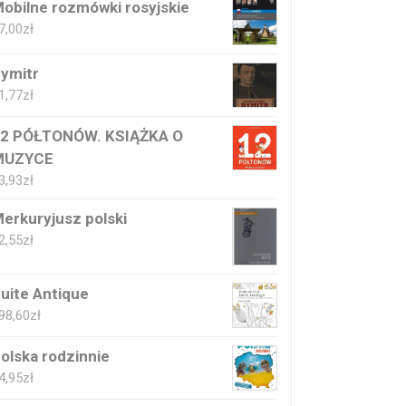
obilne rozmówki rosyjskie
7,00
zł
ymitr
1,77
zł
2 PÓŁTONÓW. KSIĄŻKA O
MUZYCE
3,93
zł
erkuryjusz polski
2,55
zł
uite Antique
98,60
zł
olska rodzinnie
4,95
zł