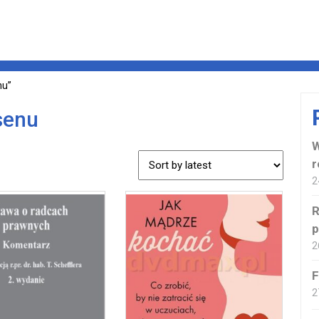
nu”
senu
W
r
2
R
p
2
F
2