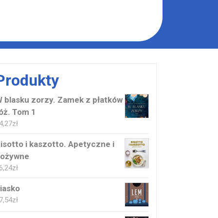
Produkty
 blasku zorzy. Zamek z płatków
óż. Tom 1
4,27
zł
isotto i kaszotto. Apetyczne i
ożywne
6,24
zł
iasko
7,54
zł