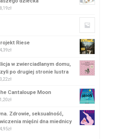
aszego dziecka
8,19
zł
rojekt Riese
4,39
zł
licja w zwierciadlanym domu,
zyli po drugiej stronie lustra
3,22
zł
he Cantaloupe Moon
1,20
zł
na. Zdrowie, seksualność,
wiczenia mięśni dna miednicy
4,95
zł