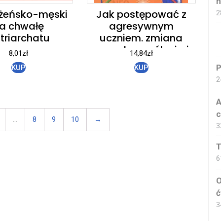
n
 żeńsko-męski
Jak postępować z
2
a chwałę
agresywnym
triarchatu
uczniem. zmiana
sposobu myślenia i
8,01
zł
14,84
zł
postępowania
P
KUP
KUP
2
A
c
…
8
9
10
→
3
T
6
O
ć
3