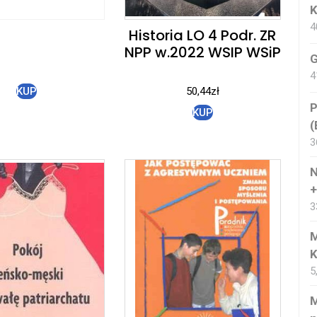
K
4
Historia LO 4 Podr. ZR
NPP w.2022 WSIP WSiP
G
4
KUP
50,44
zł
P
KUP
(
3
N
+
3
M
K
5
M