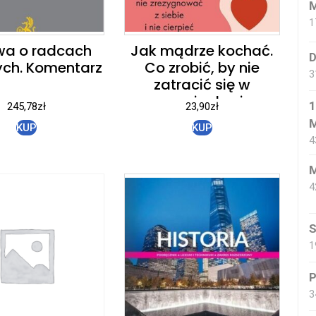
M
1
wa o radcach
Jak mądrze kochać.
D
ch. Komentarz
Co zrobić, by nie
3
zatracić się w
uczuciach, nie
1
245,78
zł
23,90
zł
zrezygnować z siebie i
KUP
KUP
nie cierpieć
4
M
4
S
1
P
3