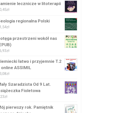
amienie lecznicze w litoterapii
0,45
zł
eologia regionalna Polski
1,54
zł
otęga przestrzeni wokół nas
EPUB)
6,93
zł
iemiecki łatwo i przyjemnie T.2
 online ASSIMIL
3,08
zł
ały Szaradzista Od 9 Lat.
siążeczka Fioletowa
,23
zł
ój pierwszy rok. Pamiętnik