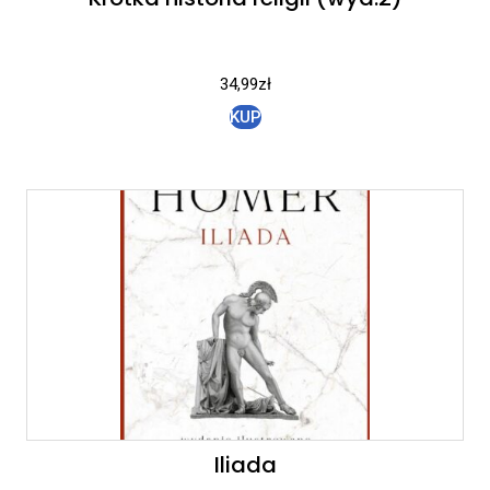
34,99
zł
KUP
Iliada