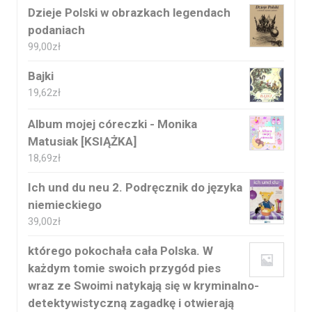
Dzieje Polski w obrazkach legendach
podaniach
99,00
zł
Bajki
19,62
zł
Album mojej córeczki - Monika
Matusiak [KSIĄŻKA]
18,69
zł
Ich und du neu 2. Podręcznik do języka
niemieckiego
39,00
zł
którego pokochała cała Polska. W
każdym tomie swoich przygód pies
wraz ze Swoimi natykają się w kryminalno-
detektywistyczną zagadkę i otwierają