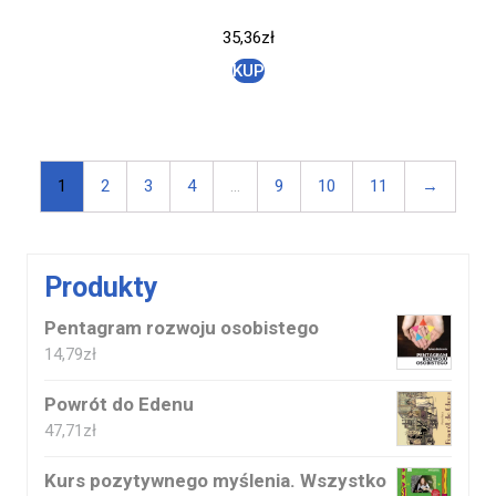
35,36
zł
KUP
1
2
3
4
…
9
10
11
→
Produkty
Pentagram rozwoju osobistego
14,79
zł
Powrót do Edenu
47,71
zł
Kurs pozytywnego myślenia. Wszystko