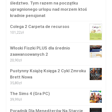
śledztwo. Tym razem na początku
upragnionego urlopu nad morzem ktoś
kradnie pensjonat
Colega 2 Carpeta de recursos
101,22
zł
Włoski Fiszki PLUS dla średnio
zaawansowanych 2
20,90
zł
Pustynny Książę Księga 2 Cykl Zmroku
Brett Nowa
35,80
zł
The Sims 4 (Gra PC)
39,99
zł
Poradnik Dla Menedżerów Na Starcie