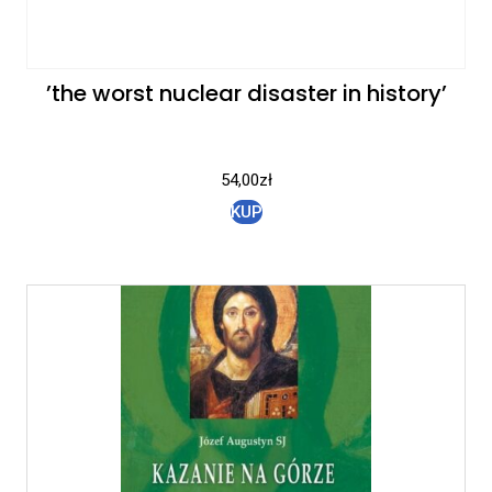
’the worst nuclear disaster in history’
54,00
zł
KUP