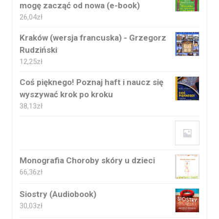
mogę zacząć od nowa (e-book)
26,04
zł
Kraków (wersja francuska) - Grzegorz
Rudziński
12,25
zł
Coś pięknego! Poznaj haft i naucz się
wyszywać krok po kroku
38,13
zł
Monografia Choroby skóry u dzieci
66,36
zł
Siostry (Audiobook)
30,03
zł