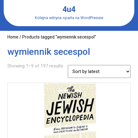
Skip
4u4
to
content
Kolejna witryna oparta na WordPressie
Home
/ Products tagged “wymiennik secespol”
wymiennik secespol
Showing 1–9 of 197 results