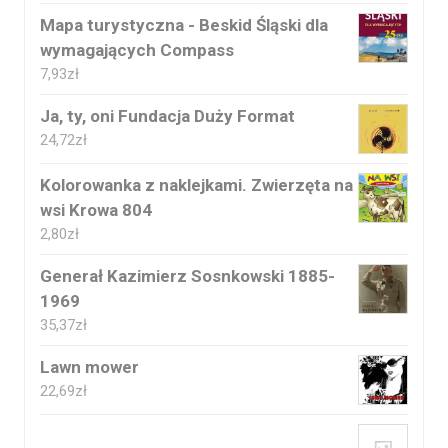
Mapa turystyczna - Beskid Śląski dla
wymagających Compass
7,93
zł
Ja, ty, oni Fundacja Duży Format
24,72
zł
Kolorowanka z naklejkami. Zwierzęta na
wsi Krowa 804
2,80
zł
Generał Kazimierz Sosnkowski 1885-
1969
35,37
zł
Lawn mower
22,69
zł