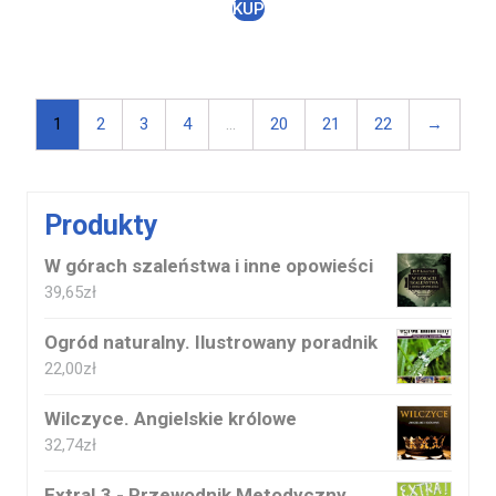
KUP
1
2
3
4
…
20
21
22
→
Produkty
W górach szaleństwa i inne opowieści
39,65
zł
Ogród naturalny. Ilustrowany poradnik
22,00
zł
Wilczyce. Angielskie królowe
32,74
zł
Extra! 3 - Przewodnik Metodyczny