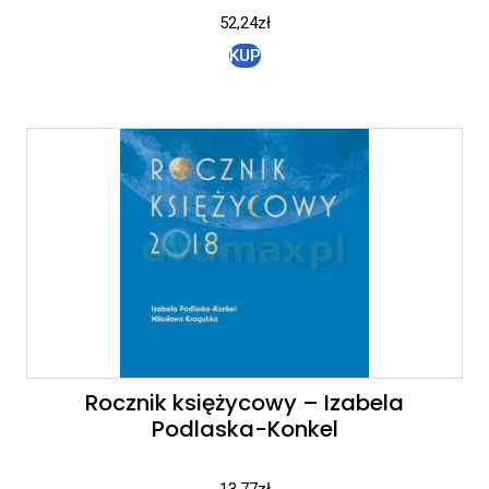
52,24
zł
KUP
Rocznik księżycowy – Izabela
Podlaska-Konkel
13,77
zł