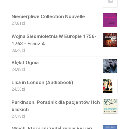
Niecierpliwe Collection Nouvelle
27,61
zł
Wojna Siedmioletnia W Europie 1756-
1763 - Franz A.
30,46
zł
Błękit Ognia
24,98
zł
Lisa in London (Audiobook)
24,56
zł
Parkinson. Poradnik dla pacjentów i ich
bliskich
27,18
zł
Mnich, który sprzedał swoje Ferrari