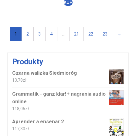
KUP
1
2
3
4
…
21
22
23
→
Produkty
Czarna walizka Siedmioróg
13,78
zł
Grammatik - ganz klar!+ nagrania audio
online
118,06
zł
Aprender a ensenar 2
117,30
zł