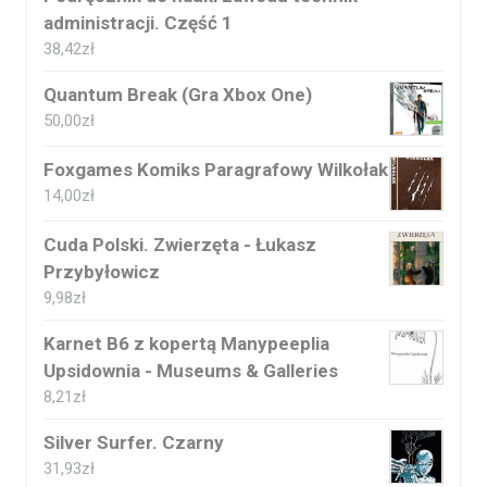
administracji. Część 1
38,42
zł
Quantum Break (Gra Xbox One)
50,00
zł
Foxgames Komiks Paragrafowy Wilkołak
14,00
zł
Cuda Polski. Zwierzęta - Łukasz
Przybyłowicz
9,98
zł
Karnet B6 z kopertą Manypeeplia
Upsidownia - Museums & Galleries
8,21
zł
Silver Surfer. Czarny
31,93
zł