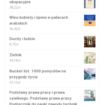
okupacyjne
38,22
zł
Wino kobiety i śpiew w pałacach
arabskich
36,42
zł
Duchy i ludzie
8,75
zł
Zielnik
34,18
zł
Bucket list. 1000 pomysłów na
przygody życia
57,10
zł
Podstawy prawa pracy i prawa
cywilnego. Podstawy prawa pracy.
Podręcznik do nauki zawodu technik