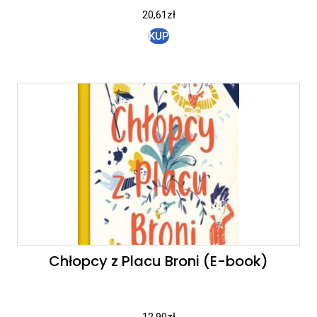
20,61
zł
KUP
Chłopcy z Placu Broni (E-book)
12,90
zł