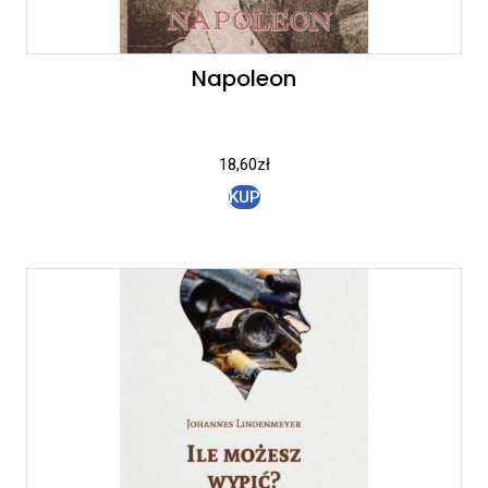
Napoleon
18,60
zł
KUP