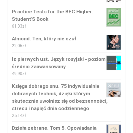
Practice Tests for the BEC Higher.
Student'S Book
61,33
zł
Almond. Ten, który nie czuł
22,06
zł
Iz pierwych ust. Język rosyjski - poziom
średnio zaawansowany
49,90
zł
Księga dobrego snu. 75 indywidualnie
dobranych technik, dzięki którym
skutecznie uwolnisz się od bezsenności,
stresu i napięć dnia codziennego
25,14
zł
Dzieła zebrane. Tom 5. Opowiadania