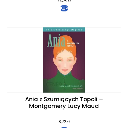
KUP
Ania z Szumiących Topoli –
Montgomery Lucy Maud
8,72
zł