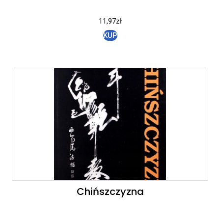
11,97
zł
KUP
Chińszczyzna