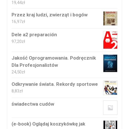
19,44
zł
Przez kraj ludzi, zwierząt i bogów
16,97
zł
Dele a2 preparación
97,20
zł
Jakość Oprogramowania. Podręcznik
Dla Profesjonalistów
24,50
zł
Odkrywanie świata. Rekordy sportowe
8,83
zł
świadectwa cudów
(e-book) Oglądaj koszykówkę jak