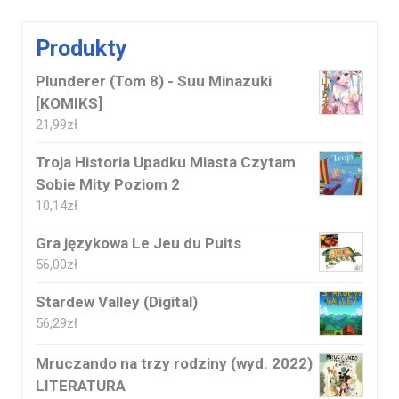
Produkty
Plunderer (Tom 8) - Suu Minazuki
[KOMIKS]
21,99
zł
Troja Historia Upadku Miasta Czytam
Sobie Mity Poziom 2
10,14
zł
Gra językowa Le Jeu du Puits
56,00
zł
Stardew Valley (Digital)
56,29
zł
Mruczando na trzy rodziny (wyd. 2022)
LITERATURA