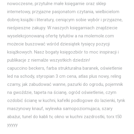
nowoczesne, przytulne małe księgarnie oraz sklep
internetowy, przyjazne pasjonatom czytania, wielbicielom
dobrej książki i literatury, ceniącym sobie wybór i przyjazne,
nieśpieszne zakupy. W naszych księgarniach znajdziecie
wyselekcjonowaną ofertę tytułów a na molemole.com
możecie buszować wśród dziesiątek tysięcy pozycji
książkowych. Nasz bogaty księgozbiór to moc inspiracji i
publikacje z niemalże wszystkich dziedzin!
capuccino beckers, farba strukturalna baranek, oświetlenie
led na schody, styropian 3 cm cena, atlas plus nowy, reling
czarny, jak zabudować wanne, pazurki do ogrodu, pojemnik
na gwoździe, tapeta na ścianę, ogród oświetlenie, czym
ozdobić ścianę w kuchni, kafelki podlogowe do lazienki, tynk
maszynowy knauf, wylewka samopoziomujaca, szary
abażur, tunel do kabli tv, okno w kuchni zazdrostki, torx t50
yyyyy