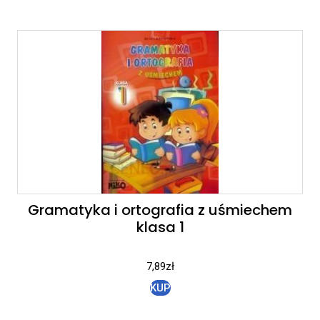
Gramatyka i ortografia z uśmiechem
klasa 1
7,89
zł
KUP