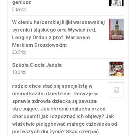
geniusz
34,99
zł
W cieniu harcerskiej lilijki warszawskiej
syrenki i śląskiego orła Wywiad red.
Longiny Ordon z prof. Marianem
Markiem Drozdowskim
20,54
zł
Szkoła Ciocia Jadzia
13,34
zł
rodzic chce stać się specjalistą w
niemal każdej dziedzinie. Decyzje w
sprawie zdrowia dziecka są zawsze
stresujące. Jak chronić malucha przed
chorobami i jak rozpoznać ich objawy? Jak
właściwie pielęgnować małego człowieka od
pierwszych dni życia? Skąd czerpać