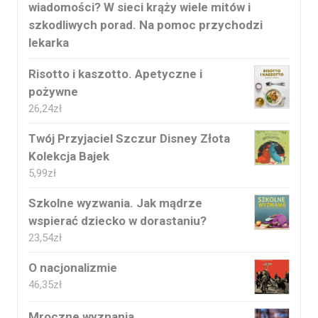
wiadomości? W sieci krąży wiele mitów i
szkodliwych porad. Na pomoc przychodzi
lekarka
Risotto i kaszotto. Apetyczne i
pożywne
26,24
zł
Twój Przyjaciel Szczur Disney Złota
Kolekcja Bajek
5,99
zł
Szkolne wyzwania. Jak mądrze
wspierać dziecko w dorastaniu?
23,54
zł
O nacjonalizmie
46,35
zł
Mroczne wyznania