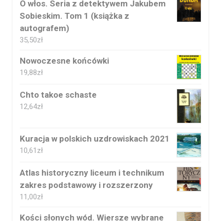
O włos. Seria z detektywem Jakubem
Sobieskim. Tom 1 (książka z
autografem)
35,50
zł
Nowoczesne końcówki
19,88
zł
Chto takoe schaste
12,64
zł
Kuracja w polskich uzdrowiskach 2021
10,61
zł
Atlas historyczny liceum i technikum
zakres podstawowy i rozszerzony
11,00
zł
Kości słonych wód. Wiersze wybrane