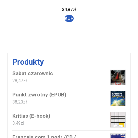
34,87
zł
KUP
Produkty
Sabat czarownic
28,47
zł
Punkt zwrotny (EPUB)
38,20
zł
Kritias (E-book)
3,49
zł
Francais.com 1 podr./CD /