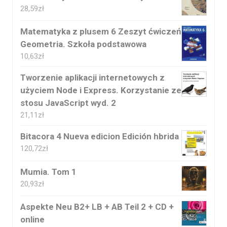
28,59
zł
Matematyka z plusem 6 Zeszyt ćwiczeń
Geometria. Szkoła podstawowa
10,63
zł
Tworzenie aplikacji internetowych z
użyciem Node i Express. Korzystanie ze
stosu JavaScript wyd. 2
21,11
zł
Bitacora 4 Nueva edicion Edición hbrida
120,72
zł
Mumia. Tom 1
20,93
zł
Aspekte Neu B2+ LB + AB Teil 2 + CD +
online