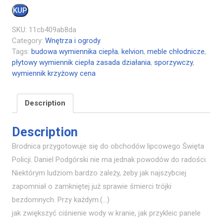
KUP
SKU:
11cb409ab8da
Category:
Wnętrza i ogrody
Tags:
budowa wymiennika ciepła
,
kelvion
,
meble chłodnicze
,
płytowy wymiennik ciepła zasada działania
,
sporzywczy
,
wymiennik krzyżowy cena
Description
Description
Brodnica przygotowuje się do obchodów lipcowego Święta
Policji. Daniel Podgórski nie ma jednak powodów do radości.
Niektórym ludziom bardzo zależy, żeby jak najszybciej
zapomniał o zamkniętej już sprawie śmierci trójki
bezdomnych. Przy każdym.(…)
jak zwiększyć ciśnienie wody w kranie, jak przykleic panele