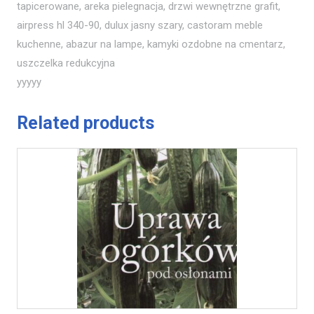
tapicerowane, areka pielegnacja, drzwi wewnętrzne grafit,
airpress hl 340-90, dulux jasny szary, castoram meble
kuchenne, abazur na lampe, kamyki ozdobne na cmentarz,
uszczelka redukcyjna
yyyyy
Related products