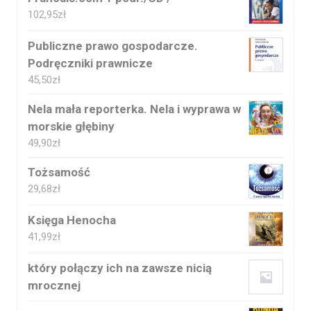
102,95
zł
Publiczne prawo gospodarcze.
Podręczniki prawnicze
45,50
zł
Nela mała reporterka. Nela i wyprawa w
morskie głębiny
49,90
zł
Tożsamość
29,68
zł
Księga Henocha
41,99
zł
który połączy ich na zawsze nicią
mrocznej