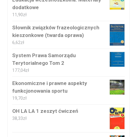
dodatkowe
11,90
zł
Słownik związków frazeologicznych
kieszonkowe (twarda oprawa)
6,62
zł
System Prawa Samorządu
Terytorialnego Tom 2
177,04
zł
Ekonomiczne i prawne aspekty
funkcjonowania sportu
19,70
zł
OH LA LA 1 zeszyt ćwiczeń
38,33
zł