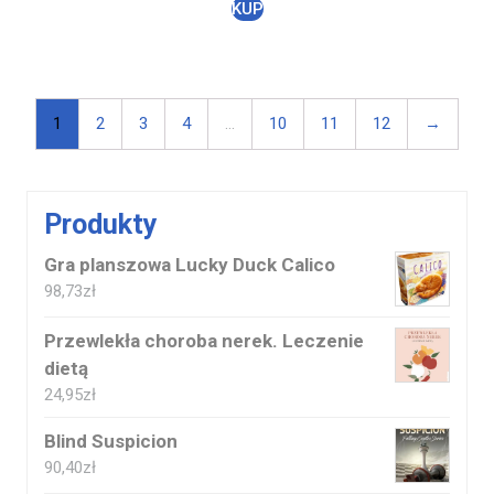
KUP
1
2
3
4
…
10
11
12
→
Produkty
Gra planszowa Lucky Duck Calico
98,73
zł
Przewlekła choroba nerek. Leczenie
dietą
24,95
zł
Blind Suspicion
90,40
zł