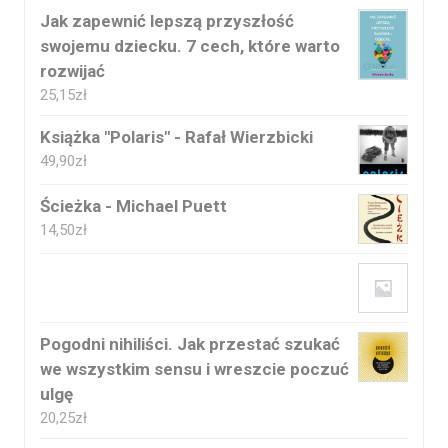
Jak zapewnić lepszą przyszłość
swojemu dziecku. 7 cech, które warto
rozwijać
25,15
zł
Książka "Polaris" - Rafał Wierzbicki
49,90
zł
Ścieżka - Michael Puett
14,50
zł
Pogodni nihiliści. Jak przestać szukać
we wszystkim sensu i wreszcie poczuć
ulgę
20,25
zł