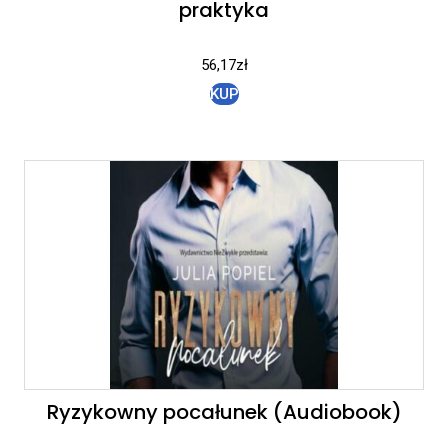
praktyka
56,17
zł
KUP
Ryzykowny pocałunek (Audiobook)