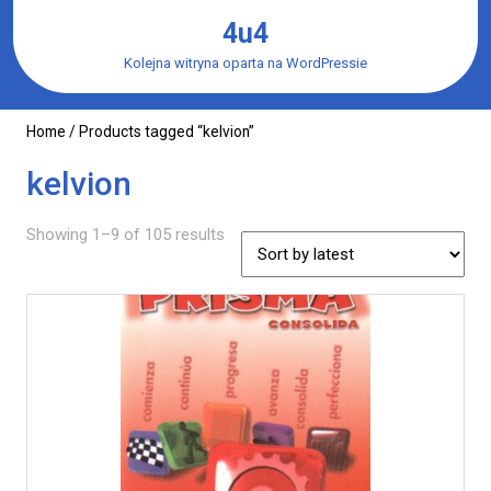
Skip
4u4
to
content
Kolejna witryna oparta na WordPressie
Home
/ Products tagged “kelvion”
kelvion
Showing 1–9 of 105 results