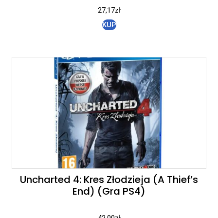
27,17
zł
KUP
Uncharted 4: Kres Złodzieja (A Thief’s
End) (Gra PS4)
42,00
zł