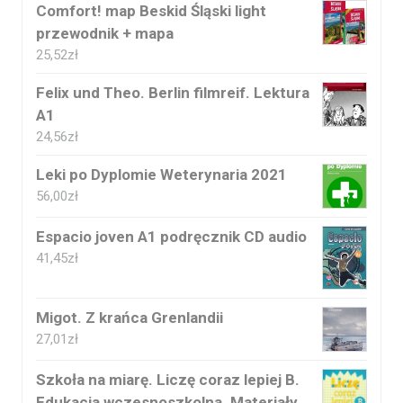
Comfort! map Beskid Śląski light
przewodnik + mapa
25,52
zł
Felix und Theo. Berlin filmreif. Lektura
A1
24,56
zł
Leki po Dyplomie Weterynaria 2021
56,00
zł
Espacio joven A1 podręcznik CD audio
41,45
zł
Migot. Z krańca Grenlandii
27,01
zł
Szkoła na miarę. Liczę coraz lepiej B.
Edukacja wczesnoszkolna. Materiały