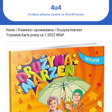
Skip
4u4
to
content
Kolejna witryna oparta na WordPressie
Home
/
Powieści i opowiadania
/ Drużyna marzeń
Trzylatek.Karty pracy cz.1 2022 WSiP