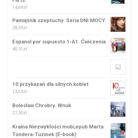
14,69
zł
Pamiętnik szeptuchy. Seria DNI MOCY
28,59
zł
Espanol por supuesto 1-A1. Ćwiczenia
40,51
zł
10 przykazań dla silnych kobiet
13,65
zł
Bolesław Chrobry. Wnuk
27,30
zł
Kraina Niezwykłości mobi,epub Marta
Tondera-Tuzinek (E-book)