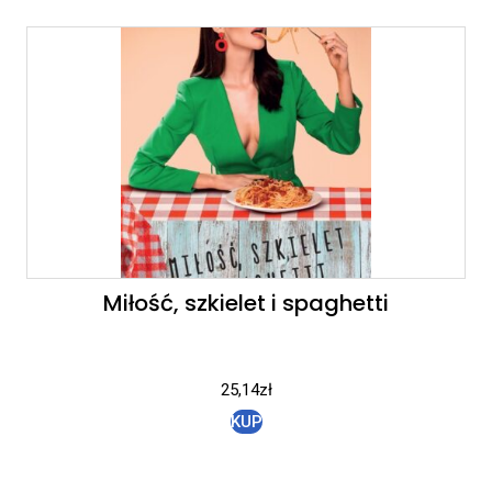
Miłość, szkielet i spaghetti
25,14
zł
KUP