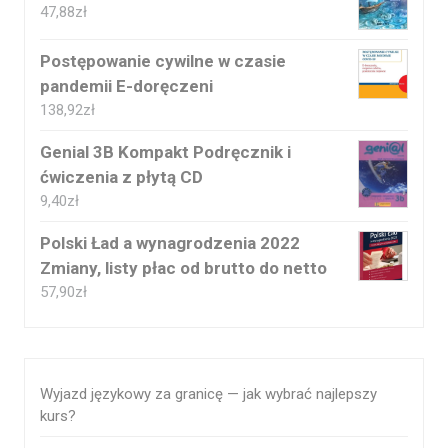
47,88
zł
Postępowanie cywilne w czasie
pandemii E-doręczeni
138,92
zł
Genial 3B Kompakt Podręcznik i
ćwiczenia z płytą CD
9,40
zł
Polski Ład a wynagrodzenia 2022
Zmiany, listy płac od brutto do netto
57,90
zł
Wyjazd językowy za granicę — jak wybrać najlepszy
kurs?