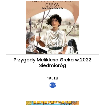
Przygody Meliklesa Greka w.2022
Siedmioróg
18,01
zł
KUP