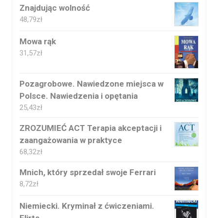
Znajdując wolność
48,79
zł
Mowa rąk
31,57
zł
Pozagrobowe. Nawiedzone miejsca w
Polsce. Nawiedzenia i opętania
25,43
zł
ZROZUMIEĆ ACT Terapia akceptacji i
zaangażowania w praktyce
68,32
zł
Mnich, który sprzedał swoje Ferrari
8,72
zł
Niemiecki. Kryminał z ćwiczeniami.
Flirts