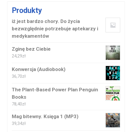
Produkty
iż jest bardzo chory. Do życia
bezwzględnie potrzebuje aptekarzy i
medykamentów
Zginę bez Ciebie
24,29
zł
Konwersja (Audiobook)
36,70
zł
The Plant-Based Power Plan Penguin
Books
78,40
zł
Mag bitewny. Księga 1 (MP3)
39,34
zł