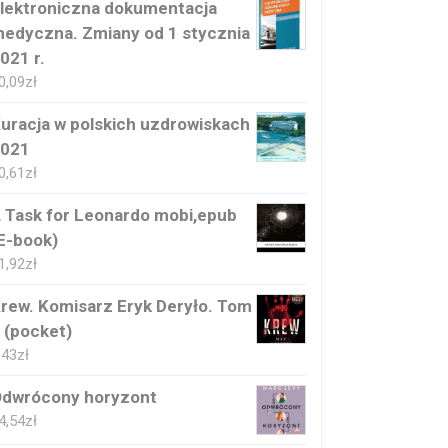
lektroniczna dokumentacja
edyczna. Zmiany od 1 stycznia
021 r.
0,09
zł
uracja w polskich uzdrowiskach
021
0,61
zł
 Task for Leonardo mobi,epub
E-book)
1,92
zł
rew. Komisarz Eryk Deryło. Tom
 (pocket)
,43
zł
dwrócony horyzont
4,54
zł