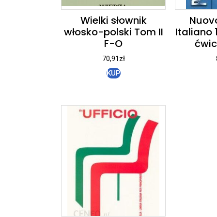
Wielki słownik
Nuovo
włosko-polski Tom II
Italiano
F-O
ćwic
70,91
zł
KUP