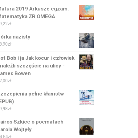
atura 2019 Arkusze egzam.
atematyka ZR OMEGA
9,22
zł
órka nazisty
8,90
zł
ot Bob i ja Jak kocur i człowiek
naleźli szczęście na ulicy -
ames Bowen
2,00
zł
zczepienia pełne kłamstw
EPUB)
9,98
zł
airos Szkice o poematach
arola Wojtyły
4,54
zł