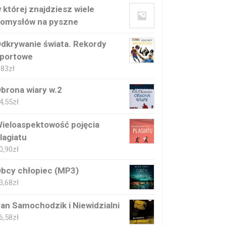
 której znajdziesz wiele
omysłów na pyszne
dkrywanie świata. Rekordy
portowe
,83
zł
brona wiary w.2
4,55
zł
ieloaspektowość pojęcia
lagiatu
0,90
zł
bcy chłopiec (MP3)
3,68
zł
an Samochodzik i Niewidzialni
6,58
zł