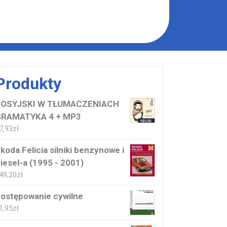
Produkty
ROSYJSKI W TŁUMACZENIACH
RAMATYKA 4 + MP3
7,93
zł
koda Felicia silniki benzynowe i
iesel-a (1995 - 2001)
49,20
zł
ostępowanie cywilne
1,95
zł