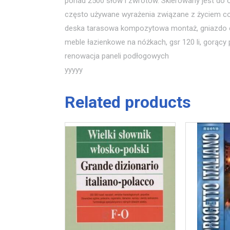
ponad 2500 słów i zwrotów. Skierowany jest do o
często używane wyrażenia związane z życiem c
deska tarasowa kompozytowa montaż, gniazdo ele
meble łazienkowe na nóżkach, gsr 120 li, gorący
renowacja paneli podłogowych
yyyyy
Related products