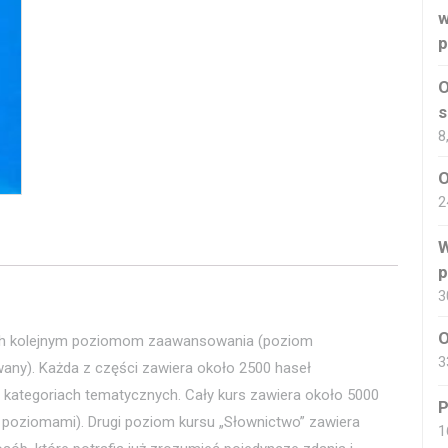
w
p
O
s
8
O
2
W
p
3
O
ych kolejnym poziomom zaawansowania (poziom
3
ny). Każda z części zawiera około 2500 haseł
ategoriach tematycznych. Cały kurs zawiera około 5000
P
y poziomami). Drugi poziom kursu „Słownictwo” zawiera
1