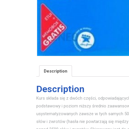
Description
Description
Kurs składa się z dwóch części, odpowiadając
podstawowy i poziom niższy średnio zaawansowa
usystematyzowanych zawsze w tych samych 50 k
słów i zwrotów (hasła nie powtarzają się międz