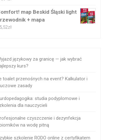
omfort! map Beskid Śląski light
rzewodnik + mapa
5,52
zł
yjazd językowy za granicę — jak wybrać
ajlepszy kurs?
le toalet przenośnych na event? Kalkulator i
luczowe zasady
urdopedagogika: studia podyplomowe i
zkolenia dla nauczycieli
rofesjonalne czyszczenie i dezynfekcja
biorników na wodę pitną
zybkie szkolenie RODO online z certyfikatem