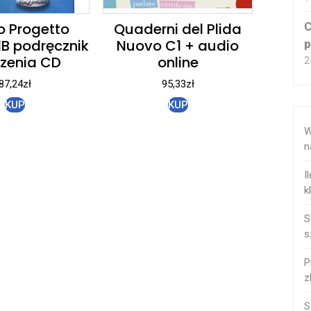
C
 Progetto
Quaderni del Plida
 1B podręcznik
Nuovo C1 + audio
p
zenia CD
online
2
87,24
zł
95,33
zł
KUP
KUP
W
n
I
k
S
s
P
z
S