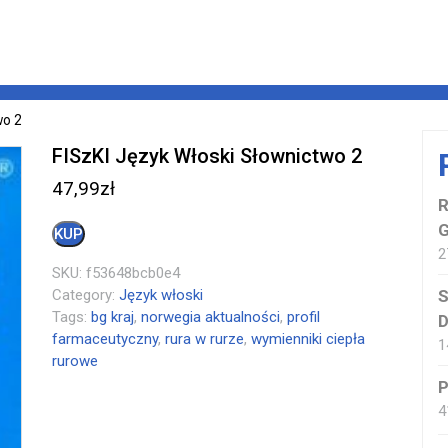
wo 2
FISzKI Język Włoski Słownictwo 2
47,99
zł
G
KUP
2
SKU:
f53648bcb0e4
Category:
Język włoski
S
Tags:
bg kraj
,
norwegia aktualności
,
profil
D
farmaceutyczny
,
rura w rurze
,
wymienniki ciepła
1
rurowe
P
4