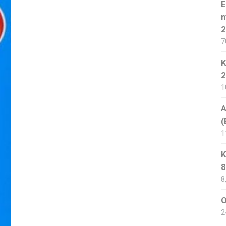
E
m
2
7
K
2
1
A
(
1
K
8
8
O
2