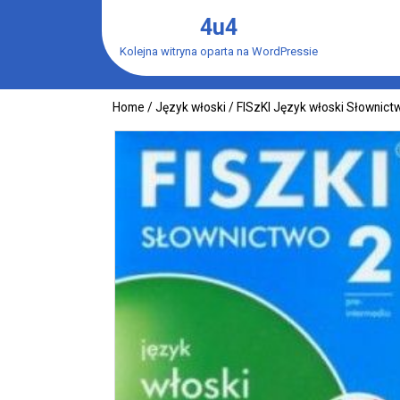
Skip
4u4
to
content
Kolejna witryna oparta na WordPressie
Home
/
Język włoski
/ FISzKI Język włoski Słownict