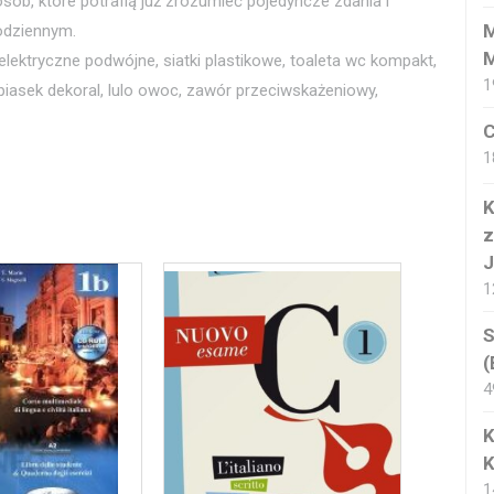
sób, które potrafią już zrozumieć pojedyncze zdania i
M
odziennym.
M
ktryczne podwójne, siatki plastikowe, toaleta wc kompakt,
1
 piasek dekoral, lulo owoc, zawór przeciwskażeniowy,
C
1
K
z
J
1
S
(
4
K
K
1