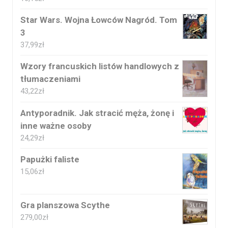
Star Wars. Wojna Łowców Nagród. Tom
3
37,99
zł
Wzory francuskich listów handlowych z
tłumaczeniami
43,22
zł
Antyporadnik. Jak stracić męża, żonę i
inne ważne osoby
24,29
zł
Papużki faliste
15,06
zł
Gra planszowa Scythe
279,00
zł