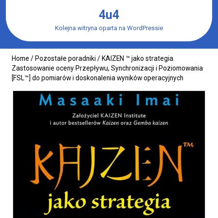
Skip
4u4
to
content
Kolejna witryna oparta na WordPressie
Home
/
Pozostałe poradniki
/ KAIZEN ™ jako strategia.
Zastosowanie oceny Przepływu, Synchronizacji i Poziomowania
[FSL™] do pomiarów i doskonalenia wyników operacyjnych