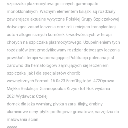
szpiczaka plazmocytowego i innych gammapatii
monoklonalnych. Ważnym elementem książki są rozdziały
zawierające aktualne wytyczne Polskiej Grupy Szpiczakowej
dotyczące zasad leczenia oraz roli i miejsca transplantacji
auto-i allogenicznych komórek krwiotwórczych w terapii
chorych na szpiczaka plazmocytowego. Uzupełnieniem tych
rozdziałów jest zmodyfikowany rozdział dotyczący leczenia
powikłań i terapii wspomagającej.Publikacja polecana jest
zarówno dla hematologów zajmujących się leczeniem
szpiczaka, jak i dla specjalistów chorób
wewnętrznych.Format: 16.0×23.5cmObjętość: 472Oprawa:
Miękka Redakcja: Giannopoulos Krzysztof Rok wydania:
2021Wydawca: Czelej
domek dla jeża wymiary, plytka szara, tilajty, drabiny
aluminiowe ceny, płytki podłogowe granatowe, narzędzia do
malowania ścian
yyyyy