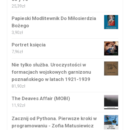
25,39
zł
Papieski Modlitewnik Do Miłosierdzia
Bożego
3,90
zł
Portret księcia
7,96
zł
Nie tylko służba. Uroczystości w
formacjach wojskowych garnizonu
poznańskiego w latach 1921-1939
81,90
zł
The Deaves Affair (MOBI)
11,92
zł
Zacznij od Pythona. Pierwsze kroki w
programowaniu - Zofia Matusiewicz