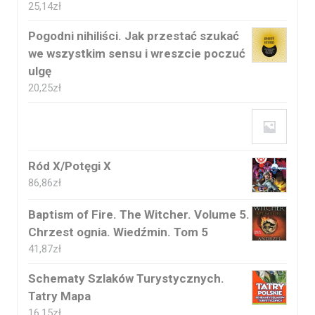
25,14
zł
Pogodni nihiliści. Jak przestać szukać
we wszystkim sensu i wreszcie poczuć
ulgę
20,25
zł
Ród X/Potęgi X
86,86
zł
Baptism of Fire. The Witcher. Volume 5.
Chrzest ognia. Wiedźmin. Tom 5
41,87
zł
Schematy Szlaków Turystycznych.
Tatry Mapa
16,15
zł