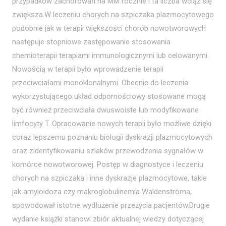
przypadków zachorowań na MM rocznie i ta liczba wciąż się
zwiększa.W leczeniu chorych na szpiczaka plazmocytowego
podobnie jak w terapii większości chorób nowotworowych
następuje stopniowe zastępowanie stosowania
chemioterapii terapiami immunologicznymi lub celowanymi.
Nowością w terapii było wprowadzenie terapii
przeciwciałami monoklonalnymi. Obecnie do leczenia
wykorzystującego układ odpornościowy stosowane mogą
być również przeciwciała dwuswoiste lub modyfikowane
limfocyty T. Opracowanie nowych terapii było możliwe dzięki
coraz lepszemu poznaniu biologii dyskrazji plazmocytowych
oraz zidentyfikowaniu szlaków przewodzenia sygnałów w
komórce nowotworowej. Postęp w diagnostyce i leczeniu
chorych na szpiczaka i inne dyskrazje plazmocytowe, takie
jak amyloidoza czy makroglobulinemia Waldenströma,
spowodował istotne wydłużenie przeżycia pacjentów.Drugie
wydanie książki stanowi zbiór aktualnej wiedzy dotyczącej