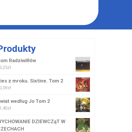
Produkty
om Radziwiłłów
3,25
zł
ies z mroku. Sixtine. Tom 2
0,59
zł
wiat według Jo Tom 2
1,40
zł
WYCHOWANIE DZIEWCZąT W
CZECHACH