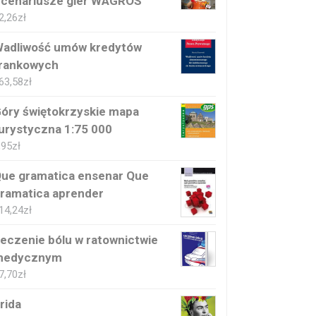
cenariusze gier WAGROS
2,26
zł
adliwość umów kredytów
rankowych
63,58
zł
óry świętokrzyskie mapa
urystyczna 1:75 000
,95
zł
ue gramatica ensenar Que
ramatica aprender
14,24
zł
eczenie bólu w ratownictwie
medycznym
7,70
zł
rida