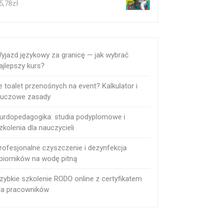
5,78
zł
yjazd językowy za granicę — jak wybrać
ajlepszy kurs?
le toalet przenośnych na event? Kalkulator i
luczowe zasady
urdopedagogika: studia podyplomowe i
zkolenia dla nauczycieli
rofesjonalne czyszczenie i dezynfekcja
biorników na wodę pitną
zybkie szkolenie RODO online z certyfikatem
la pracowników