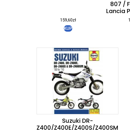
807 / F
Lancia 
159,60
zł
KUP
Suzuki DR-
Z400/Z400E/Z400S/Z400SM