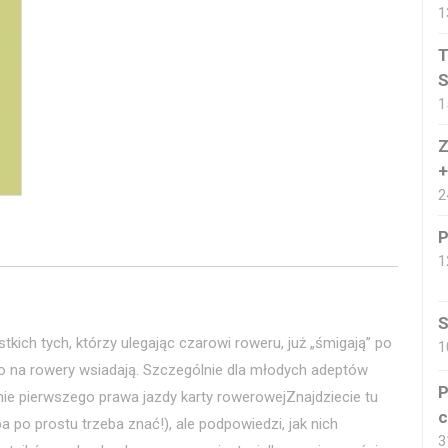
1
T
S
1
Z
+
2
P
1
S
kich tych, którzy ulegając czarowi roweru, już „śmigają” po
1
ero na rowery wsiadają. Szczególnie dla młodych adeptów
P
ie pierwszego prawa jazdy karty rowerowejZnajdziecie tu
c
po prostu trzeba znać!), ale podpowiedzi, jak nich
3