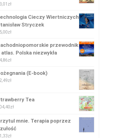
3,01
zł
echnologia Cieczy Wiertniczych
tanisław Stryczek
5,00
zł
achodniopomorskie przewodnik
 atlas. Polska niezwykła
4,86
zł
ożegnania (E-book)
2,49
zł
trawberry Tea
04,40
zł
rzytul mnie. Terapia poprzez
zułość
1,33
zł