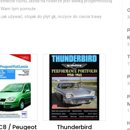
stników ruchu.Jazda na rowerze jest wielką przyjemnością.
wa” Wam tym pomoże…
O
 jak używać, stojak do płyt gk, nozyce do ciecia trawy
3
P
K
3
T
1
P
3
P
M
1
H
C8 / Peugeot
Thunderbird