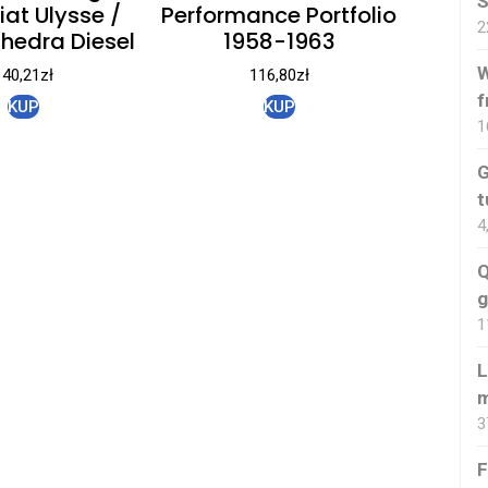
S
iat Ulysse /
Performance Portfolio
2
Phedra Diesel
1958-1963
W
140,21
zł
116,80
zł
f
KUP
KUP
1
G
t
4
Q
g
1
L
3
F