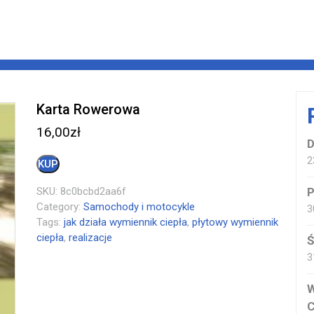
Karta Rowerowa
16,00
zł
D
2
KUP
SKU:
8c0bcbd2aa6f
P
Category:
Samochody i motocykle
3
Tags:
jak działa wymiennik ciepła
,
płytowy wymiennik
ciepła
,
realizacje
Ś
3