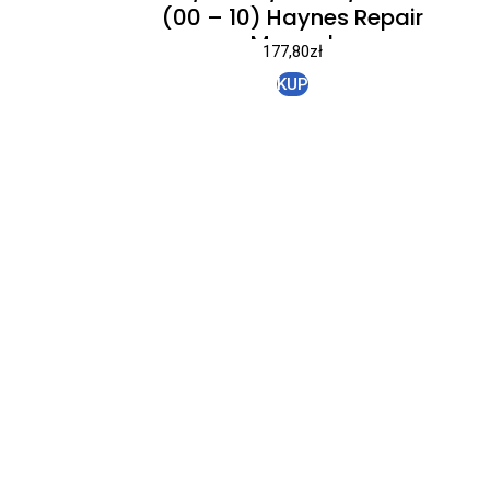
(00 – 10) Haynes Repair
Manual
177,80
zł
KUP