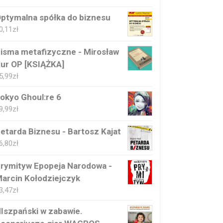
ptymalna spółka do biznesu
0,11
zł
isma metafizyczne - Mirosław
ur OP [KSIĄŻKA]
5,99
zł
okyo Ghoul:re 6
9,99
zł
etarda Biznesu - Bartosz Kajat
6,80
zł
rymityw Epopeja Narodowa -
arcin Kołodziejczyk
3,47
zł
Iszpański w zabawie.