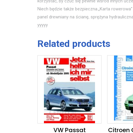
korzystać, by czuć się pewnie wśród innych ucze
Niech będzie także bezpieczna.„Karta rowero
panel drewniany na ścianę, sprężyna hydrauliczna
yyyyy
Related products
VW Passat
Citroen 