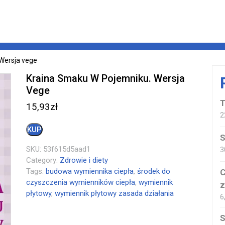
 Wersja vege
Kraina Smaku W Pojemniku. Wersja
Vege
T
15,93
zł
2
KUP
S
SKU:
53f615d5aad1
3
Category:
Zdrowie i diety
Tags:
budowa wymiennika ciepła
,
środek do
C
czyszczenia wymienników ciepła
,
wymiennik
z
płytowy
,
wymiennik płytowy zasada działania
6
S