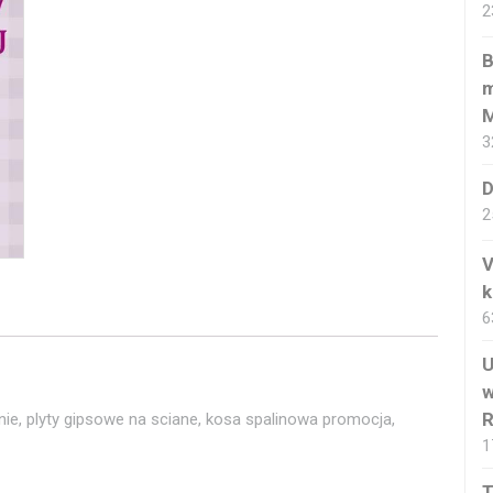
2
B
m
M
3
D
2
V
k
6
U
w
R
nie, plyty gipsowe na sciane, kosa spalinowa promocja,
1
T