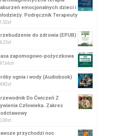
aburzeń emocjonalnych dzieci i
łodzieży. Podręcznik Terapeuty
1,52
zł
rzebudzenie do zdrowia (EPUB)
8,25
zł
asa zapomogowo-pożyczkowa
87,66
zł
róby ognia i wody (Audiobook)
4,82
zł
rzewodnik Do Ćwiczeń Z
ywienia Człowieka. Zakres
odstawowy
0,00
zł
awsze przychodzi noc