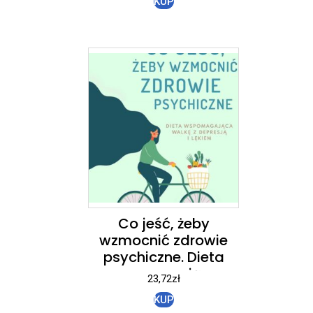
KUP
Co jeść, żeby
wzmocnić zdrowie
psychiczne. Dieta
wspomagająca
23,72
zł
walkę z depresją i
KUP
lękiem