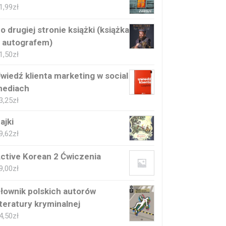
1,99
zł
o drugiej stronie książki (książka
 autografem)
1,50
zł
wiedź klienta marketing w social
ediach
3,25
zł
ajki
9,62
zł
ctive Korean 2 Ćwiczenia
9,00
zł
łownik polskich autorów
iteratury kryminalnej
4,50
zł