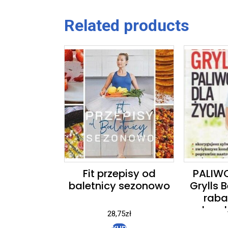
Related products
Fit przepisy od
PALIWO
baletnicy sezonowo
Grylls B
raba
zabawk
28,75
zł