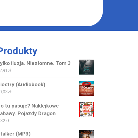
Produkty
ylko iluzja. Niezłomne. Tom 3
2,91
zł
iostry (Audiobook)
0,03
zł
o tu pasuje? Naklejkowe
abawy. Pojazdy Dragon
,32
zł
talker (MP3)