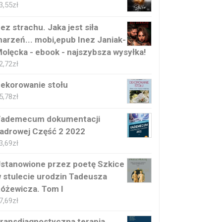
3,55
zł
ez strachu. Jaka jest siła
arzeń... mobi,epub Inez Janiak-
olęcka - ebook - najszybsza wysyłka!
2,72
zł
ekorowanie stołu
5,78
zł
ademecum dokumentacji
adrowej Część 2 2022
3,69
zł
stanowione przez poetę Szkice
 stulecie urodzin Tadeusza
óżewicza. Tom I
7,69
zł
ransdiagnostyczna terapia