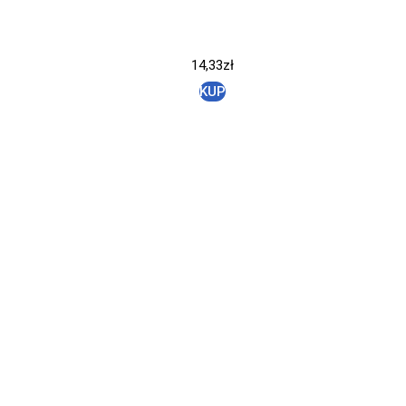
14,33
zł
KUP