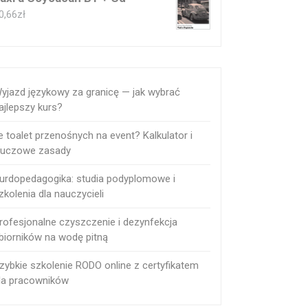
0,66
zł
yjazd językowy za granicę — jak wybrać
ajlepszy kurs?
le toalet przenośnych na event? Kalkulator i
luczowe zasady
urdopedagogika: studia podyplomowe i
zkolenia dla nauczycieli
rofesjonalne czyszczenie i dezynfekcja
biorników na wodę pitną
zybkie szkolenie RODO online z certyfikatem
la pracowników