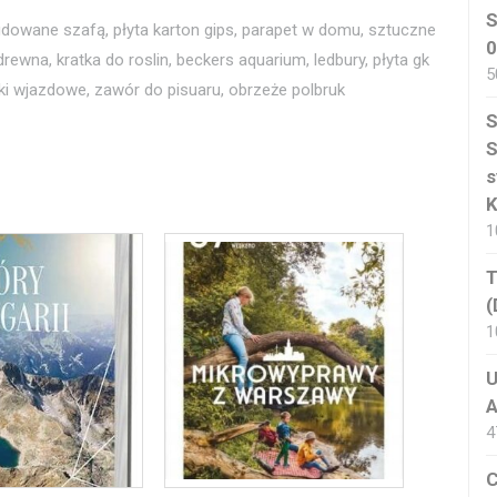
S
dowane szafą, płyta karton gips, parapet w domu, sztuczne
0
wna, kratka do roslin, beckers aquarium, ledbury, płyta gk
5
ki wjazdowe, zawór do pisuaru, obrzeże polbruk
S
S
s
K
1
T
(
1
U
A
4
C