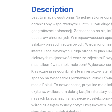
Description
Jest to mapa dwustronna. Na jednej stronie opra
ograniczony współrzędnymi 18°22- 18°48 długośc
geograficznej północnej). Zaznaczono na niej info
obszarów chronionych. W miejscowościach opisa
szlaków pieszych i rowerowych. Wyróżniono mie
interesujące aktywnych. Druga strona to plan Gliwi
ciekawych miejscowości wraz ze zdjęciami.Pow
map, albumów na molemole.com! Wybierasz się
Klasyczne przewodniki jak i te mniej oczywiste, 
sposób na zwiedzanie i poznawanie Polski i Świa
mapie Polski. To nowoczesne, przytulne małe ksi
czytania, wielbicielom dobrej książki i literatury
naszych księgarniach znajdziecie wyselekcjon
wśród dziesiątek tysięcy pozycji książkowych. Nas