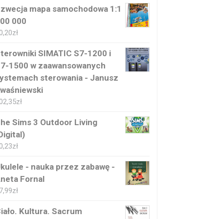
zwecja mapa samochodowa 1:1
00 000
0,20
zł
terowniki SIMATIC S7-1200 i
7-1500 w zaawansowanych
ystemach sterowania - Janusz
waśniewski
02,35
zł
he Sims 3 Outdoor Living
Digital)
0,23
zł
kulele - nauka przez zabawę -
neta Fornal
7,99
zł
iało. Kultura. Sacrum