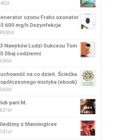
,42
zł
enerator ozonu Frahs ozonator
3 600 mg/h Dezynfekcja
89,00
zł
3 Nawyków Ludzi Sukcesu Tom
II Dbaj codzienni
9,90
zł
uchowość na co dzień. Ścieżka
spółczesnego mistyka (ebook)
3,60
zł
lub pani M.
8,21
zł
iedźmy z Manningtree
7,31
zł