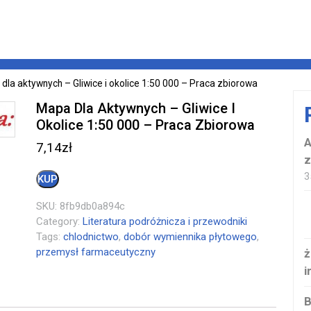
dla aktywnych – Gliwice i okolice 1:50 000 – Praca zbiorowa
Mapa Dla Aktywnych – Gliwice I
Okolice 1:50 000 – Praca Zbiorowa
A
7,14
zł
z
3
KUP
SKU:
8fb9db0a894c
Category:
Literatura podróżnicza i przewodniki
Tags:
chlodnictwo
,
dobór wymiennika płytowego
,
przemysł farmaceutyczny
ż
i
B