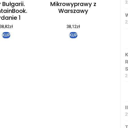
3
 Bułgarii.
Mikrowyprawy z
tainBook.
Warszawy
W
danie 1
2
38,82
zł
38,12
zł
KUP
KUP
K
R
2
I
2
T