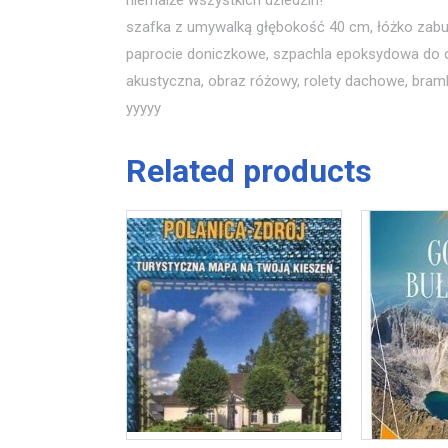
niemalże wszystkich dziedzin!
szafka z umywalką głębokość 40 cm, łóżko zabu
paprocie doniczkowe, szpachla epoksydowa do dre
akustyczna, obraz różowy, rolety dachowe, bram
yyyyy
Related products