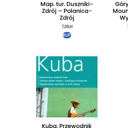
Map. tur. Duszniki-
Góry
Zdrój – Polanica-
Moun
Zdrój
Wy
7,00
zł
KUP
Kuba. Przewodnik