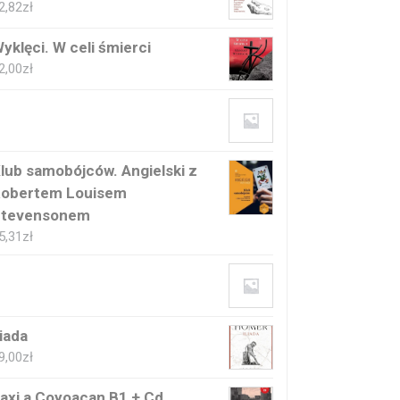
2,82
zł
yklęci. W celi śmierci
2,00
zł
lub samobójców. Angielski z
obertem Louisem
Stevensonem
5,31
zł
liada
9,00
zł
axi a Coyoacan B1 + Cd