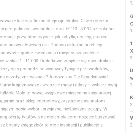
3
G
cowanie kartograficzne obejmuje okolice Gliwic (obszar
O
i geograficznej wschodniej oraz 50°10 -50°34 szerokości
1
rmacje przydatne turyście, jak zabytki, noclegi, granice
1
no nazwy głównych ulic. Podano aktualne przebiegi
X
jscowości godne zwiedzania i miejsca szczególnie
3
c w skali 1 : 11 000. Dodatkowo znajduje się opis atrakcji i
yższy opis pochodzi od wydawcy.Tysiące przewodników,
D
 na egzotyczne wakacje? A może kus Cię Skandynawia?
w
2
albumy krajoznawcze i wreszcie mapy i atlasy – wybierz swój
ta!Mole Mole to nowe, wyjątkowe miejsce na księgarskiej
K
ęgarnie oraz sklep internetowy, przyjazne pasjonatom
2
, ceniącym sobie wybór i przyjazne, nieśpieszne zakupy. W
owaną ofertę tytułów a na molemole.com możecie buszować
W
2
z bogaty księgozbiór to moc inspiracji i publikacje z