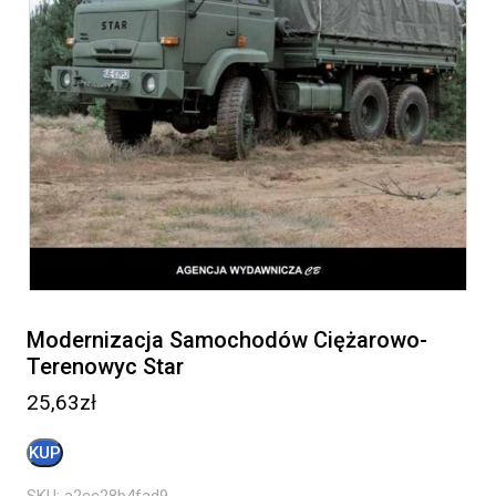
Modernizacja Samochodów Ciężarowo-
Terenowyc Star
25,63
zł
KUP
SKU:
a2cc28b4fad9