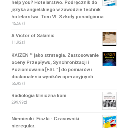
help you? Hotelarstwo. Podręcznik do
języka angielskiego w zawodzie technik
hotelarstwa. Tom VI. Szkoły ponadgimna
45,56
zł
A Victor of Salamis
11,92
zł
KAIZEN ™ jako strategia. Zastosowanie
oceny Przepływu, Synchronizacji i
Poziomowania [FSL™] do pomiarów i
doskonalenia wyników operacyjnych
55,93
zł
Radiologia kliniczna koni
299,99
zł
Niemiecki. Fiszki - Czasowniki
nieregular.