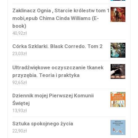
Zaklinacz Ognia , Starcie królestw tom 1
mobi,epub Chima Cinda Williams (E-
book)
40,92
zł
Córka Szklarki. Blask Corredo. Tom 2
23,03
zł
Ultradźwiękowe oczyszczanie tkanek
przyzębia. Teoria i praktyka
92,65
zł
Dziennik mojej Pierwszej Komunii
Świętej
13,93
zł
Sztuka spokojnego życia
22,90
zł