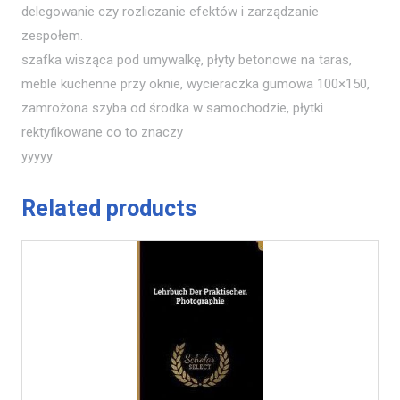
delegowanie czy rozliczanie efektów i zarządzanie
zespołem.
szafka wisząca pod umywalkę, płyty betonowe na taras,
meble kuchenne przy oknie, wycieraczka gumowa 100×150,
zamrożona szyba od środka w samochodzie, płytki
rektyfikowane co to znaczy
yyyyy
Related products