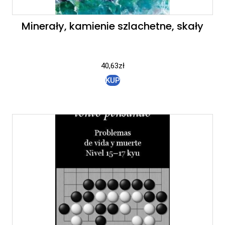
Minerały, kamienie szlachetne, skały
40,63
zł
KUP