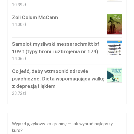
10,39
zł
Zoli Colum McCann
14,00
zł
Samolot mysliwski messerschmitt bf
109 f (typy broni i uzbrojenia nr 174)
14,06
zł
Co jeść, żeby wzmocnić zdrowie
psychiczne. Dieta wspomagająca walkę
z depresją i lękiem
23,72
zł
Wyjazd językowy za granicę — jak wybrać najlepszy
kurs?