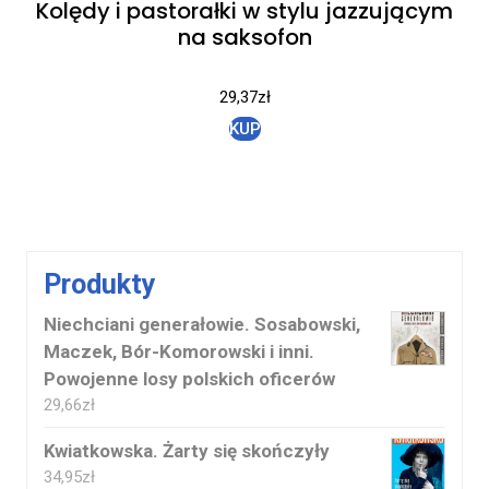
Kolędy i pastorałki w stylu jazzującym
na saksofon
29,37
zł
KUP
Produkty
Niechciani generałowie. Sosabowski,
Maczek, Bór-Komorowski i inni.
Powojenne losy polskich oficerów
29,66
zł
Kwiatkowska. Żarty się skończyły
34,95
zł