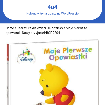
Skip
4u4
to
content
Kolejna witryna oparta na WordPressie
Home
/
Literatura dla dzieci i młodzieży
/ Moje pierwsze
opowiastki Nowy przyjaciel/BOP9204