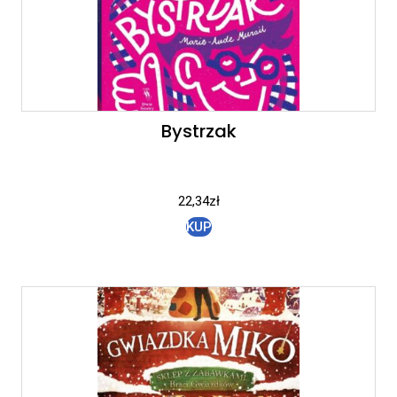
Bystrzak
22,34
zł
KUP