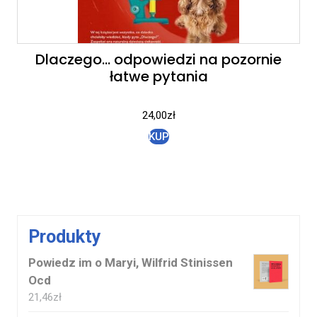
Dlaczego… odpowiedzi na pozornie
łatwe pytania
24,00
zł
KUP
Produkty
Powiedz im o Maryi, Wilfrid Stinissen
Ocd
21,46
zł