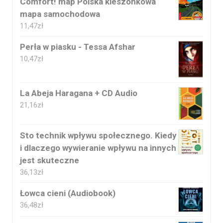
Comfort! map Polska kieszonkowa
mapa samochodowa
11,47
zł
Perła w piasku - Tessa Afshar
10,47
zł
La Abeja Haragana + CD Audio
21,16
zł
Sto technik wpływu społecznego. Kiedy
i dlaczego wywieranie wpływu na innych
jest skuteczne
36,13
zł
Łowca cieni (Audiobook)
36,48
zł