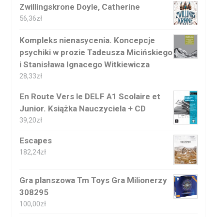
Zwillingskrone Doyle, Catherine
56,36
zł
Kompleks nienasycenia. Koncepcje
psychiki w prozie Tadeusza Micińskiego
i Stanisława Ignacego Witkiewicza
28,33
zł
En Route Vers le DELF A1 Scolaire et
Junior. Książka Nauczyciela + CD
39,20
zł
Escapes
182,24
zł
Gra planszowa Tm Toys Gra Milionerzy
308295
100,00
zł