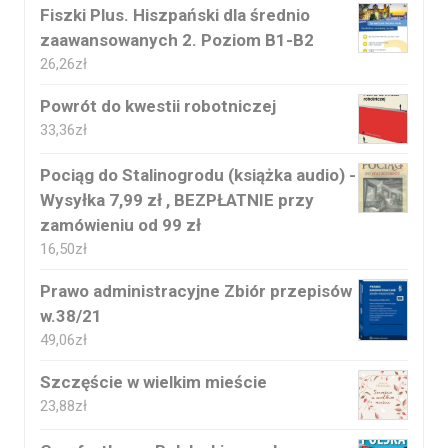
Fiszki Plus. Hiszpański dla średnio
zaawansowanych 2. Poziom B1-B2
26,26
zł
Powrót do kwestii robotniczej
33,36
zł
Pociąg do Stalinogrodu (książka audio) -
Wysyłka 7,99 zł , BEZPŁATNIE przy
zamówieniu od 99 zł
16,50
zł
Prawo administracyjne Zbiór przepisów
w.38/21
49,06
zł
Szczęście w wielkim mieście
23,88
zł