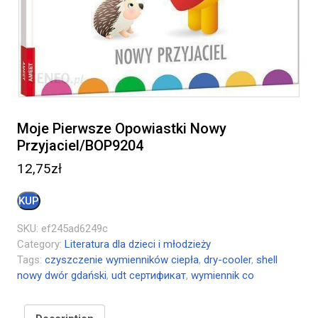
Moje Pierwsze Opowiastki Nowy
Przyjaciel/BOP9204
12,75
zł
KUP
SKU:
ef245ad6249c
Category:
Literatura dla dzieci i młodzieży
Tags:
czyszczenie wymienników ciepła
,
dry-cooler
,
shell
nowy dwór gdański
,
udt сертификат
,
wymiennik co