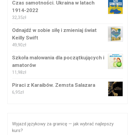
Czas samotności. Ukraina w latach
1914-2022
32,35
zł
Odnajdź w sobie siłę i zmieniaj świat
Keilly Swift
49,90
zł
Szkoła malowania dla początkujących i
amatorów
11,98
zł
Piraci z Karaibów. Zemsta Salazara
6,95
zł
Wyjazd językowy za granicę — jak wybrać najlepszy
kurs?