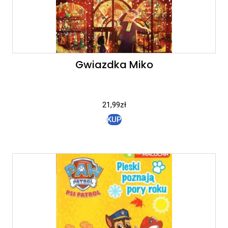
Gwiazdka Miko
21,99
zł
KUP