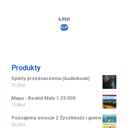
6,95
zł
KUP
Produkty
Sploty przeznaczenia (Audiobook)
31,29
zł
Mapa - Beskid Mały 1:25 000
10,88
zł
Poznajemy emocje 2 Życzliwość i gniew
22,23
zł