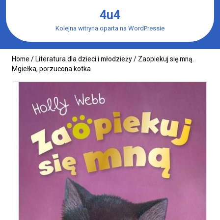
Skip
4u4
to
content
Kolejna witryna oparta na WordPressie
Home
/
Literatura dla dzieci i młodzieży
/ Zaopiekuj się mną.
Mgiełka, porzucona kotka