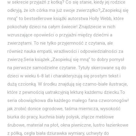
w sekrecie przyjaźń z kotką? Co się stanie, kiedy jej rodzice
odkryją, że ich córka ma już swoje zwierzątko?„Zaopiekuj się
mną” to bestsellerowe książki autorstwa Holly Webb, które
pokochały dzieci na całym świecie! Znajdziecie w nich
wzruszające opowieści o przyjaźni między dziećmi a
zwierzętami. To nie tylko przyjemność z czytania, ale
również nauka empatii, wrażliwości i odpowiedzialności za
zwierzę.Seria książek „Zaopiekuj się mną” to dobry pomysł
na pierwsze samodzielne czytanie. Tytuły skierowane są do
dzieci w wieku 6-8 lat i charakteryzują się prostym tekst i
dużą czcionką. W środku znajdują się czarno-białe ilustracje,
które z pewnością uatrakcyjnią lekturę każdemu dziecku.To
seria obowiązkowa dla każdego małego fana czworonogów!
jak zrobić donice ogrodowe, taśma miernicza, wysokość
biurka do pracy, kuchnia biały polysk, złącze meblowe
śrubowe, materiał na płot, okna piwniczne, lustro łazienkowe
z półką, cegła biała dziurawka wymiary, uchwyty do