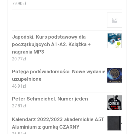
79,90
zł
Japoński. Kurs podstawowy dla
początkujących A1-A2. Książka +
nagrania MP3
20,77
zł
Potęga podświadomości. Nowe wydanie
uzupełnione
46,91
zł
Peter Schmeichel. Numer jeden
27,81
zł
Kalendarz 2022/2023 akademickie A5T
Aluminium z gumką CZARNY