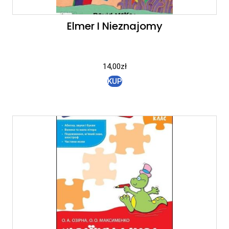
Elmer I Nieznajomy
14,00
zł
KUP