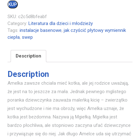
KUP
SKU:
c2c5d8bfeabf
Category:
Literatura dla dzieci i młodzieży
Tags:
instalacje basenowe
,
jak czyścić płytowy wymiennik
ciepła
,
swep
Description
Description
Amelka zawsze chciała mieć kotka, ale jej rodzice uważają,
że jest na to jeszcze za mała. Jednak pewnego mglistego
poranka dziewczynka zauważa maleńką kicię – zwierzątko
jest wychudzone i nie ma obroży, więc Amelka uznaje, że
kotka jest bezdomna. Nazywa ją Mgiełką. Mgiełka jest
bardzo płochliwa, ale stopniowo zaczyna ufać dziewczynce
i przywiązuje się do niej. Jak długo Amelce uda się utrzymać