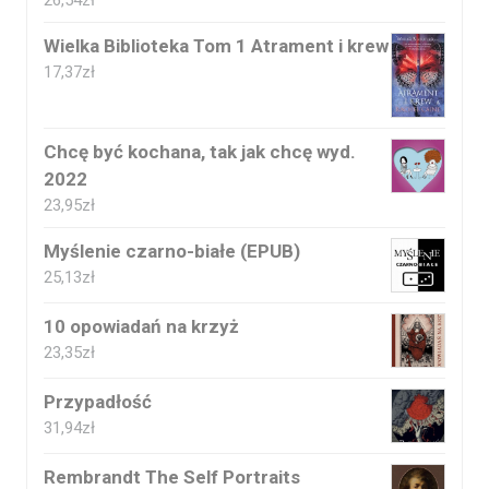
26,54
zł
Wielka Biblioteka Tom 1 Atrament i krew
17,37
zł
Chcę być kochana, tak jak chcę wyd.
2022
23,95
zł
Myślenie czarno-białe (EPUB)
25,13
zł
10 opowiadań na krzyż
23,35
zł
Przypadłość
31,94
zł
Rembrandt The Self Portraits