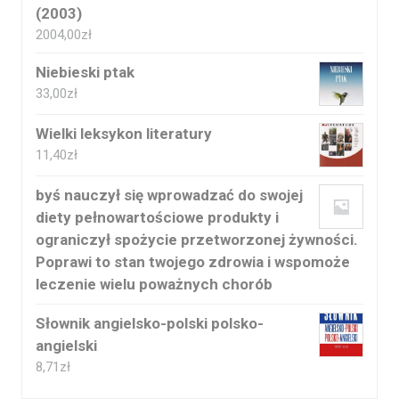
(2003)
2004,00
zł
Niebieski ptak
33,00
zł
Wielki leksykon literatury
11,40
zł
byś nauczył się wprowadzać do swojej
diety pełnowartościowe produkty i
ograniczył spożycie przetworzonej żywności.
Poprawi to stan twojego zdrowia i wspomoże
leczenie wielu poważnych chorób
Słownik angielsko-polski polsko-
angielski
8,71
zł