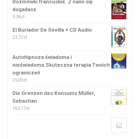
Rozmówki francuskie. Z nami się
dogadasz
9,38
zł
El Burlador De Sevilla + CD Audio
23,71
zł
Autohipnoza świadoma i
nieświadoma.Skuteczna terapia Twoich
ograniczeń
25,00
zł
Die Grenzen des Konsums Müller,
Sebastian
163,17
zł