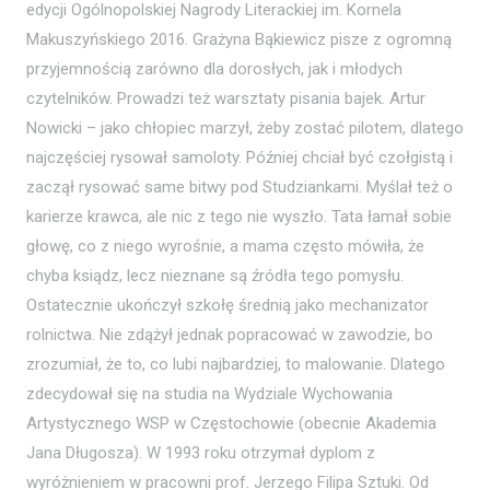
edycji Ogólnopolskiej Nagrody Literackiej im. Kornela
Makuszyńskiego 2016. Grażyna Bąkiewicz pisze z ogromną
przyjemnością zarówno dla dorosłych, jak i młodych
czytelników. Prowadzi też warsztaty pisania bajek. Artur
Nowicki – jako chłopiec marzył, żeby zostać pilotem, dlatego
najczęściej rysował samoloty. Później chciał być czołgistą i
zaczął rysować same bitwy pod Studziankami. Myślał też o
karierze krawca, ale nic z tego nie wyszło. Tata łamał sobie
głowę, co z niego wyrośnie, a mama często mówiła, że
chyba ksiądz, lecz nieznane są źródła tego pomysłu.
Ostatecznie ukończył szkołę średnią jako mechanizator
rolnictwa. Nie zdążył jednak popracować w zawodzie, bo
zrozumiał, że to, co lubi najbardziej, to malowanie. Dlatego
zdecydował się na studia na Wydziale Wychowania
Artystycznego WSP w Częstochowie (obecnie Akademia
Jana Długosza). W 1993 roku otrzymał dyplom z
wyróżnieniem w pracowni prof. Jerzego Filipa Sztuki. Od