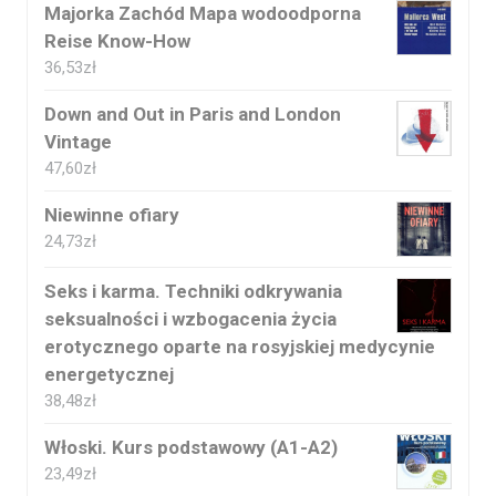
Majorka Zachód Mapa wodoodporna
Reise Know-How
36,53
zł
Down and Out in Paris and London
Vintage
47,60
zł
Niewinne ofiary
24,73
zł
Seks i karma. Techniki odkrywania
seksualności i wzbogacenia życia
erotycznego oparte na rosyjskiej medycynie
energetycznej
38,48
zł
Włoski. Kurs podstawowy (A1-A2)
23,49
zł