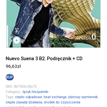
Nuevo Suena 3 B2. Podręcznik + CD
96,63
zł
KUP
SKU:
0b7532c42e72
Category:
Język hiszpański
Tags:
ciepło odpadowe
,
heat exchange
,
płytowy wymiennik
ciepła zasada działania
,
środek do czyszczenia