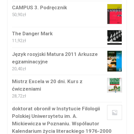
CAMPUS 3. Podręcznik
50,90
zł
The Danger Mark
11,92
zł
Język rosyjski Matura 2011 Arkusze
egzaminacyjne
20,40
zł
Mistrz Excela w 20 dni. Kurs z
ćwiczeniami
28,72
zł
doktorat obronił w Instytucie Filologii
Polskiej Uniwersytetu im. A.
Mickiewicza w Poznaniu. Współautor
Kalendarium życia literackiego 1976-2000