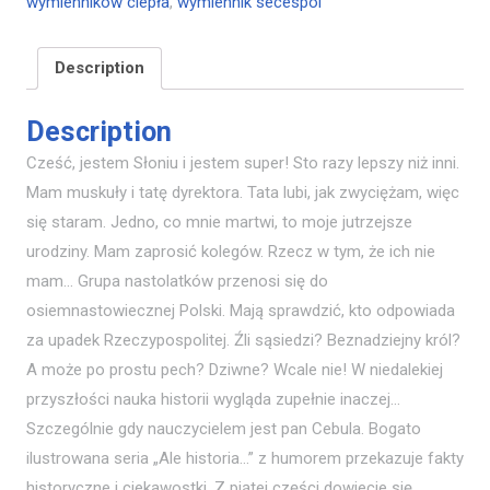
wymienników ciepła
,
wymiennik secespol
Description
Description
Cześć, jestem Słoniu i jestem super! Sto razy lepszy niż inni.
Mam muskuły i tatę dyrektora. Tata lubi, jak zwyciężam, więc
się staram. Jedno, co mnie martwi, to moje jutrzejsze
urodziny. Mam zaprosić kolegów. Rzecz w tym, że ich nie
mam… Grupa nastolatków przenosi się do
osiemnastowiecznej Polski. Mają sprawdzić, kto odpowiada
za upadek Rzeczypospolitej. Źli sąsiedzi? Beznadziejny król?
A może po prostu pech? Dziwne? Wcale nie! W niedalekiej
przyszłości nauka historii wygląda zupełnie inaczej…
Szczególnie gdy nauczycielem jest pan Cebula. Bogato
ilustrowana seria „Ale historia…” z humorem przekazuje fakty
historyczne i ciekawostki. Z piątej części dowiecie się