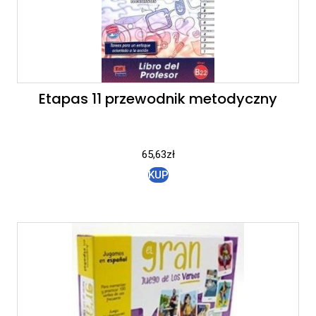
Etapas 11 przewodnik metodyczny
65,63
zł
KUP