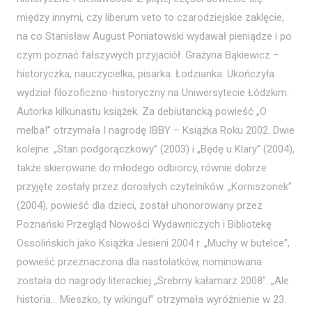
między innymi, czy liberum veto to czarodziejskie zaklęcie,
na co Stanisław August Poniatowski wydawał pieniądze i po
czym poznać fałszywych przyjaciół. Grażyna Bąkiewicz –
historyczka, nauczycielka, pisarka. Łodzianka. Ukończyła
wydział filozoficzno-historyczny na Uniwersytecie Łódzkim.
Autorka kilkunastu książek. Za debiutancką powieść „O
melba!” otrzymała I nagrodę IBBY – Książka Roku 2002. Dwie
kolejne: „Stan podgorączkowy” (2003) i „Będę u Klary” (2004),
także skierowane do młodego odbiorcy, równie dobrze
przyjęte zostały przez dorosłych czytelników. „Korniszonek”
(2004), powieść dla dzieci, został uhonorowany przez
Poznański Przegląd Nowości Wydawniczych i Bibliotekę
Ossolińskich jako Książka Jesieni 2004 r. „Muchy w butelce”,
powieść przeznaczona dla nastolatków, nominowana
została do nagrody literackiej „Srebrny kałamarz 2008”. „Ale
historia… Mieszko, ty wikingu!” otrzymała wyróżnienie w 23.