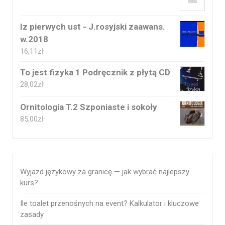
Iz pierwych ust - J.rosyjski zaawans.
w.2018
16,11
zł
To jest fizyka 1 Podręcznik z płytą CD
28,02
zł
Ornitologia T.2 Szponiaste i sokoły
85,00
zł
Wyjazd językowy za granicę — jak wybrać najlepszy
kurs?
Ile toalet przenośnych na event? Kalkulator i kluczowe
zasady