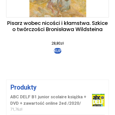
Pisarz wobec nicości i kłamstwa. Szkice
o twórczości Bronisława Wildsteina
28,80
zł
KUP
Produkty
ABC DELF B1 junior scolaire książka +
DVD + zawartość online 2ed /2020/
71,76
zł