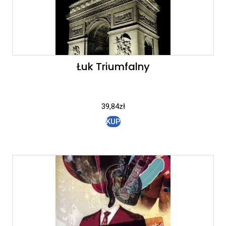
Łuk Triumfalny
39,84
zł
KUP