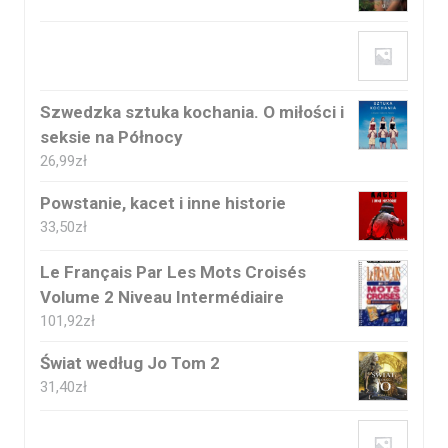
Szwedzka sztuka kochania. O miłości i
seksie na Północy
26,99
zł
Powstanie, kacet i inne historie
33,50
zł
Le Français Par Les Mots Croisés
Volume 2 Niveau Intermédiaire
101,92
zł
Świat według Jo Tom 2
31,40
zł