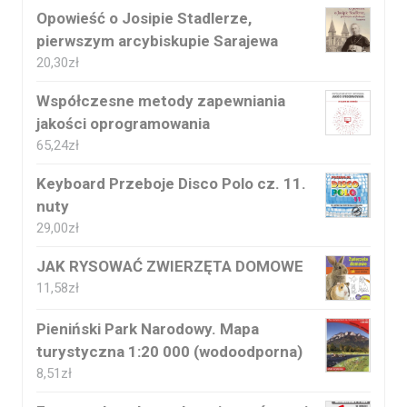
Opowieść o Josipie Stadlerze,
pierwszym arcybiskupie Sarajewa
20,30
zł
Współczesne metody zapewniania
jakości oprogramowania
65,24
zł
Keyboard Przeboje Disco Polo cz. 11.
nuty
29,00
zł
JAK RYSOWAĆ ZWIERZĘTA DOMOWE
11,58
zł
Pieniński Park Narodowy. Mapa
turystyczna 1:20 000 (wodoodporna)
8,51
zł