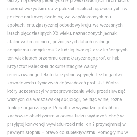
olbrzymią dawkę pedantycznie przedstawionych informacji o
nieomal wszystkim, co w polskich naukach społecznych i w
polityce naukowej działo się we współczesnych mu
epokach: entuzjastycznej odbudowy kraju, we wczesnych
latach pięćdziesiątych XX wieku, naznaczonych jednak
stalinowskim cieniem, późniejszych latach realnego
socjalizmu i socjalizmu ?z ludzką twarzą? oraz kończących
ten wiek latach przełomu demokratycznego.prof. dr hab.
Krzysztof PałeckiNa dokumentacyjne walory
recenzowanego tekstu korzystnie wpłynęło też bogactwo
zawodowych i życiowych doświadczeń prof. J.J. Wiatra,
który uczestniczył w przeprowadzaniu wielu przedsięwzięć
ważnych dla warszawskiej socjologii, pełniąc w niej różne
funkcje organizacyjne. Ponadto w wywiadzie potrafił on
zachować obiektywizm w ocenie ludzi i wydarzeń, choć w
przyjętej konwencji wywiadu-rzeki miał on ? przynajmniej w
pewnym stopniu – prawo do subiektywizmu. Pomogły mu w