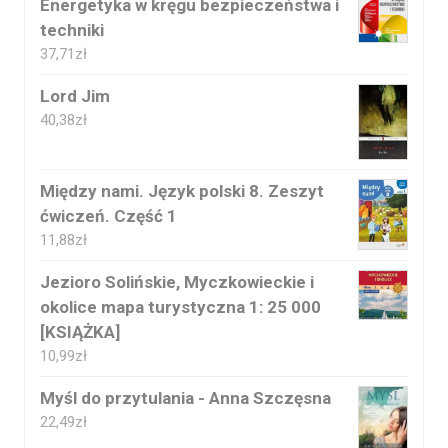
Energetyka w kręgu bezpieczeństwa i
techniki
37,71
zł
Lord Jim
40,38
zł
Między nami. Język polski 8. Zeszyt
ćwiczeń. Część 1
11,88
zł
Jezioro Solińskie, Myczkowieckie i
okolice mapa turystyczna 1: 25 000
[KSIĄŻKA]
10,99
zł
Myśl do przytulania - Anna Szczęsna
22,49
zł