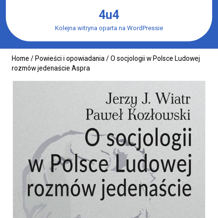
Skip
4u4
to
content
Kolejna witryna oparta na WordPressie
Home
/
Powieści i opowiadania
/ O socjologii w Polsce Ludowej
rozmów jedenaście Aspra