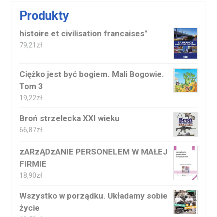
Produkty
histoire et civilisation francaises"
79,21
zł
Ciężko jest być bogiem. Mali Bogowie.
Tom 3
19,22
zł
Broń strzelecka XXI wieku
66,87
zł
zARzĄDzANIE PERSONELEM W MAŁEJ
FIRMIE
18,90
zł
Wszystko w porządku. Układamy sobie
życie