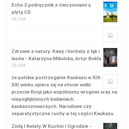
Echo 2 podręcznik z ćwiczeniami z
płytą CD
16,11
zł
Zdrowie z natury. Kawy i herbaty z łąk i
lasów - Katarzyna Mikulska, Artur Bokła
23,15
zł
że polskie postrzeganie Kaukazu w XIX-
XXI wieku opiera się na etosie walki
przeciw Rosji jako wspólnemu wrogowi oraz na
niepogłębionych badaniach
kaukazoznawczych. Narodowe czy
separatystyczne ruchy w tej części Kaukazu
Ziołą I Kwiaty W Kuchni I Ogrodzie -