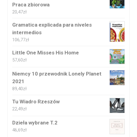
Praca zbiorowa
20,47
zł
Gramatica explicada para niveles
intermedios
106,77
zł
Little One Misses His Home
57,60
zł
Niemcy 10 przewodnik Lonely Planet
2021
89,40
zł
Tu Wiadro Rzeszów
22,49
zł
Dzieła wybrane T.2
46,69
zł