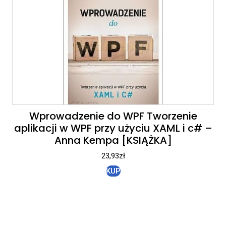
Wprowadzenie do WPF Tworzenie
aplikacji w WPF przy użyciu XAML i c# –
Anna Kempa [KSIĄŻKA]
23,93
zł
KUP