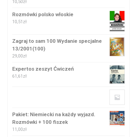
10,50
zł
Rozmówki polsko włoskie
10,51
zł
Zagraj to sam 100 Wydanie specjalne
13/2001(100)
29,00
zł
Expertos zeszyt Ćwiczeń
61,61
zł
Pakiet: Niemiecki na każdy wyjazd.
Rozmówki + 100 fiszek
11,00
zł