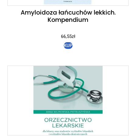
Amyloidoza łańcuchów lekkich.
Kompendium
66,55
zł
KUP