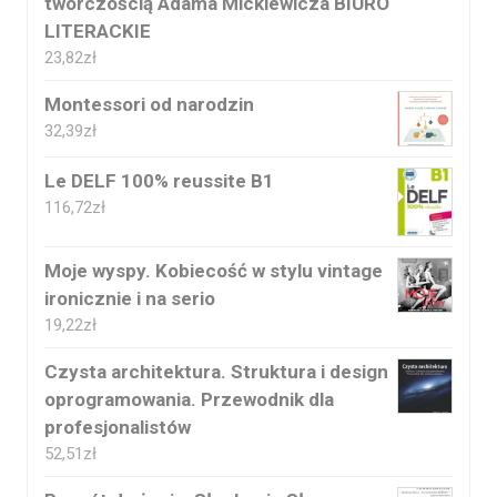
twórczością Adama Mickiewicza BIURO
LITERACKIE
23,82
zł
Montessori od narodzin
32,39
zł
Le DELF 100% reussite B1
116,72
zł
Moje wyspy. Kobiecość w stylu vintage
ironicznie i na serio
19,22
zł
Czysta architektura. Struktura i design
oprogramowania. Przewodnik dla
profesjonalistów
52,51
zł