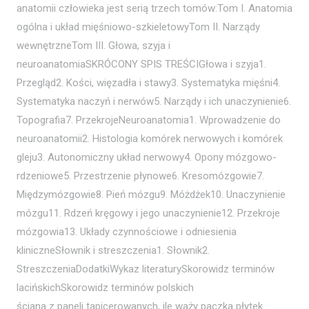
anatomii człowieka jest serią trzech tomów:Tom I. Anatomia
ogólna i układ mięśniowo-szkieletowyTom II. Narządy
wewnętrzneTom III. Głowa, szyja i
neuroanatomiaSKRÓCONY SPIS TREŚCIGłowa i szyja1.
Przegląd2. Kości, więzadła i stawy3. Systematyka mięśni4.
Systematyka naczyń i nerwów5. Narządy i ich unaczynienie6.
Topografia7. PrzekrojeNeuroanatomia1. Wprowadzenie do
neuroanatomii2. Histologia komórek nerwowych i komórek
gleju3. Autonomiczny układ nerwowy4. Opony mózgowo-
rdzeniowe5. Przestrzenie płynowe6. Kresomózgowie7.
Międzymózgowie8. Pień mózgu9. Móżdżek10. Unaczynienie
mózgu11. Rdzeń kręgowy i jego unaczynienie12. Przekroje
mózgowia13. Układy czynnościowe i odniesienia
kliniczneSłownik i streszczenia1. Słownik2.
StreszczeniaDodatkiWykaz literaturySkorowidz terminów
lacińskichSkorowidz terminów polskich
ściana z paneli tapicerowanych, ile waży paczka płytek