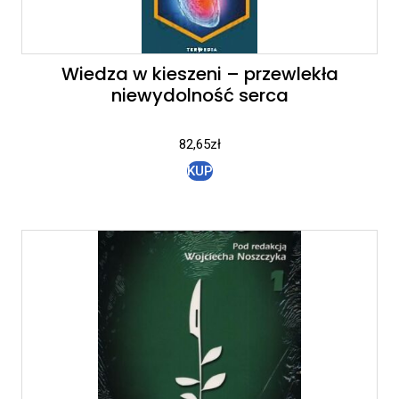
Wiedza w kieszeni – przewlekła
niewydolność serca
82,65
zł
KUP