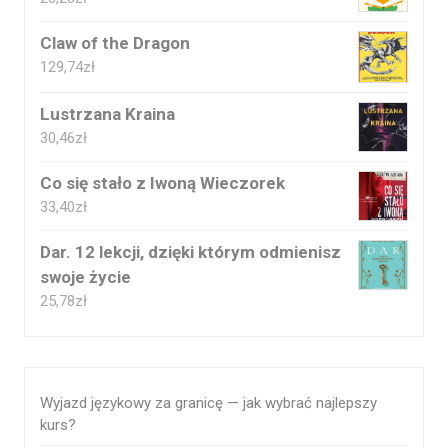
Claw of the Dragon
129,74
zł
Lustrzana Kraina
30,46
zł
Co się stało z Iwoną Wieczorek
33,40
zł
Dar. 12 lekcji, dzięki którym odmienisz
swoje życie
25,78
zł
Wyjazd językowy za granicę — jak wybrać najlepszy
kurs?