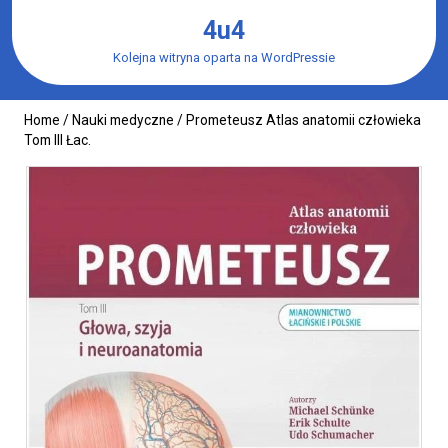
Skip
4u4
to
content
Kolejna witryna oparta na WordPressie
Home
/
Nauki medyczne
/ Prometeusz Atlas anatomii człowieka
Tom III Łac.