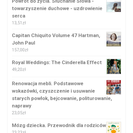
Powrót do życia. Słuchanie Słowa -
towarzyszenie duchowe - uzdrowienie
serca
13,51
zł
Capitan Chiquito Volume 47 Hartman,
John Paul
157,00
zł
Royal Weddings: The Cinderella Effect
49,20
zł
Renowacja mebli. Podstawowe
wskazówki, czyszczenie i usuwanie
starych powłok, bejcowanie, politurowanie,
naprawy
23,05
zł
Mózg dziecka. Przewodnik dla rodziców
23,23
zł