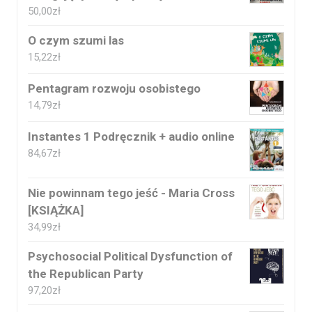
50,00
zł
O czym szumi las
15,22
zł
Pentagram rozwoju osobistego
14,79
zł
Instantes 1 Podręcznik + audio online
84,67
zł
Nie powinnam tego jeść - Maria Cross
[KSIĄŻKA]
34,99
zł
Psychosocial Political Dysfunction of
the Republican Party
97,20
zł