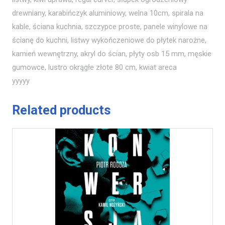
drewniany, karabińczyk aluminiowy, welna 10cm, spirala na
kable, ściana kuchnia, szczypce proste, panele winylowe na
ścianę do kuchni, listwy wykończeniowe do płytek narożne,
kamień wewnętrzny, akryl do ścian, płyty osb 15 mm, męskie
gumowce, lustro okrągłe złote 80 cm, kwiat areca
yyyyy
Related products