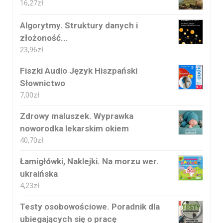
16,27
zł
Algorytmy. Struktury danych i
złożoność...
23,96
zł
Fiszki Audio Język Hiszpański
Słownictwo
7,00
zł
Zdrowy maluszek. Wyprawka
noworodka lekarskim okiem
40,70
zł
Łamigłówki, Naklejki. Na morzu wer.
ukraińska
4,23
zł
Testy osobowościowe. Poradnik dla
ubiegających się o pracę