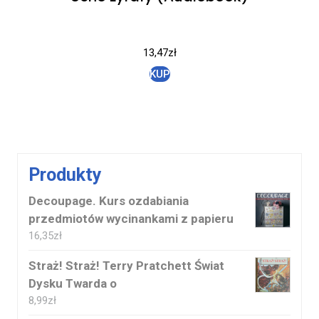
13,47
zł
KUP
Produkty
Decoupage. Kurs ozdabiania
przedmiotów wycinankami z papieru
16,35
zł
Straż! Straż! Terry Pratchett Świat
Dysku Twarda o
8,99
zł