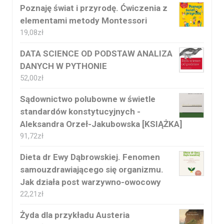
Poznaję świat i przyrodę. Ćwiczenia z
elementami metody Montessori
19,08
zł
DATA SCIENCE OD PODSTAW ANALIZA
DANYCH W PYTHONIE
52,00
zł
Sądownictwo polubowne w świetle
standardów konstytucyjnych -
Aleksandra Orzeł-Jakubowska [KSIĄŻKA]
91,72
zł
Dieta dr Ewy Dąbrowskiej. Fenomen
samouzdrawiającego się organizmu.
Jak działa post warzywno-owocowy
22,21
zł
Żyda dla przykładu Austeria