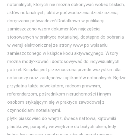
notarialnych, których nie można dokonywać wobec bliskich,
aktów notarialnych, aktów poświadczenia dziedziczenia,
doręczania poświadczeń.Dodatkowo w publikacji
zamieszczono wzory dokumentów najczęściej
stosowanych w praktyce notarialnej, dostępne do pobrania
w wersji elektronicznej ze strony www po wpisaniu
zamieszczonego w książce kodu aktywacyjnego. Wzory
można mody?kować i dostosowywać do indywidualnych
potrzeb.Książka jest przeznaczona przede wszystkim dla
notariuszy oraz zastępców i aplikantów notarialnych. Będzie
przydatna także adwokatom, radcom prawnym,
referendarzom, pośrednikom nieruchomości i innym
osobom stykającym się w praktyce zawodowej z
czynnościami notarialnymi.
płytki piaskowiec do wnętrz, świeca naftowa, kątowniki
plastikowe, parapety wewnętrzne do białych okien, ledy
listwy, kiwi uprawa, regal curver, słupek ogrodzeniowy