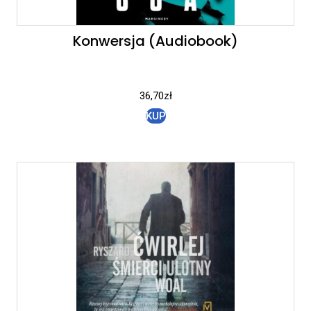
Konwersja (Audiobook)
36,70
zł
KUP