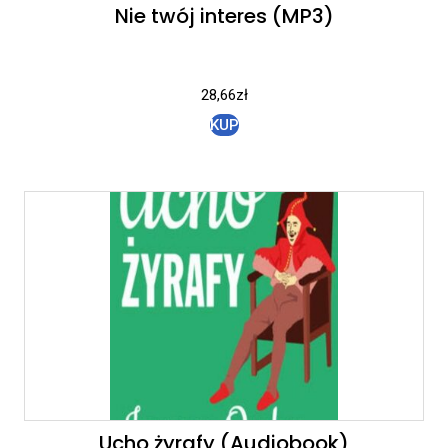
Nie twój interes (MP3)
28,66
zł
KUP
Ucho żyrafy (Audiobook)