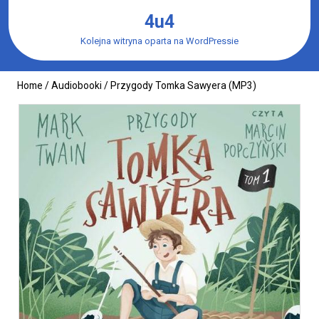
Skip
4u4
to
content
Kolejna witryna oparta na WordPressie
Home
/
Audiobooki
/ Przygody Tomka Sawyera (MP3)