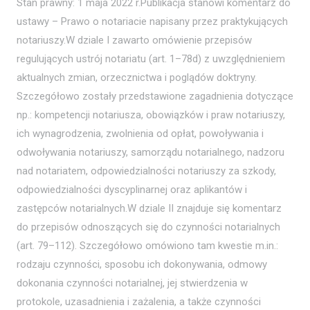
Stan prawny: 1 maja 2022 r.Publikacja stanowi komentarz do
ustawy – Prawo o notariacie napisany przez praktykujących
notariuszy.W dziale I zawarto omówienie przepisów
regulujących ustrój notariatu (art. 1–78d) z uwzględnieniem
aktualnych zmian, orzecznictwa i poglądów doktryny.
Szczegółowo zostały przedstawione zagadnienia dotyczące
np.: kompetencji notariusza, obowiązków i praw notariuszy,
ich wynagrodzenia, zwolnienia od opłat, powoływania i
odwoływania notariuszy, samorządu notarialnego, nadzoru
nad notariatem, odpowiedzialności notariuszy za szkody,
odpowiedzialności dyscyplinarnej oraz aplikantów i
zastępców notarialnych.W dziale II znajduje się komentarz
do przepisów odnoszących się do czynności notarialnych
(art. 79–112). Szczegółowo omówiono tam kwestie m.in.:
rodzaju czynności, sposobu ich dokonywania, odmowy
dokonania czynności notarialnej, jej stwierdzenia w
protokole, uzasadnienia i zażalenia, a także czynności