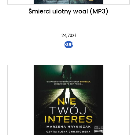
Śmierci ulotny woal (MP3)
24,70
zł
KUP