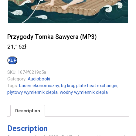
Przygody Tomka Sawyera (MP3)
21,16
zł
KUP
SKU:
1674f0219c5a
Category:
Audiobooki
Tags:
basen ekonomiczny
,
bg kraj
,
plate heat exchanger
,
płytowy wymiennik ciepła
,
wodny wymiennik ciepła
Description
Description